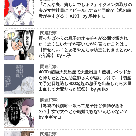
「こんな夫、嬉しいでしょ？」イクメン気取りの
夫が女性社員にアピール…すると同僚が【私の義
母が神すぎる！ #29】 by 尾持トモ
関連記事:
買ったばかりの息子のオモチャが公園で壊され
た！近くにいた子が笑いながら言ったことは…
【許せない！とあるやんちゃ坊主に付きまとわれ
た話⑤】 by ぺ子
関連記事:
4000g超巨大児出産で大量出血！産後、ベッドか
ら降りたとたん助産師さんが駆けつけて…【初産
で予定日超過し4000g超の息子を出産したら大量
出血して大変だった話③】 by yuiko
関連記事:
【毒親の代償⑤～娘って息子ほど価値がある
の？】女で大卒とか結婚できないんじゃない？
by ネギマヨ
関連記事: