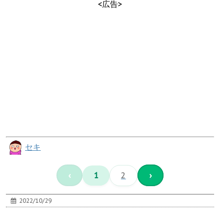
<広告>
セキ
‹
1
2
›
2022/10/29