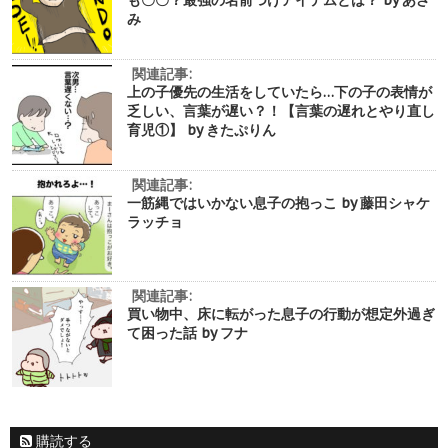
も〇〇？最強の名前つけアイテムとは？ by あざ
み
関連記事:
上の子優先の生活をしていたら…下の子の表情が
乏しい、言葉が遅い？！【言葉の遅れとやり直し
育児①】 by きたぷりん
関連記事:
一筋縄ではいかない息子の抱っこ by 藤田シャケ
ラッチョ
関連記事:
買い物中、床に転がった息子の行動が想定外過ぎ
て困った話 by フナ
購読する