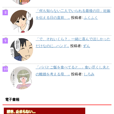
「何も知らない二人でいられる最後の日」妊娠
を伝える日の直前、...
投稿者:
ふくふく
「で、それいくら？」一緒に喜んでほしかった
だけなのに…ハンド...
投稿者:
ずん
「パパとご飯を食べてると…」食い尽くし夫と
の離婚を考える母、...
投稿者:
しろみ
電子書籍