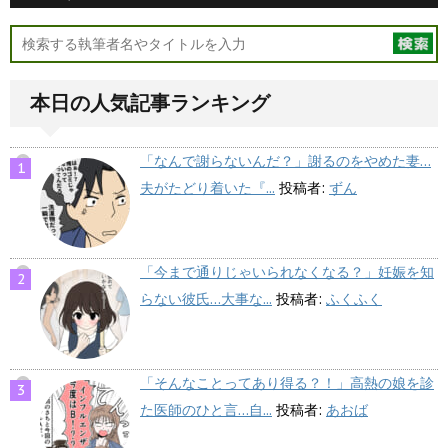
本日の人気記事ランキング
「なんで謝らないんだ？」謝るのをやめた妻…
夫がたどり着いた『...
投稿者:
ずん
「今まで通りじゃいられなくなる？」妊娠を知
らない彼氏…大事な...
投稿者:
ふくふく
「そんなことってあり得る？！」高熱の娘を診
た医師のひと言…自...
投稿者:
あおば