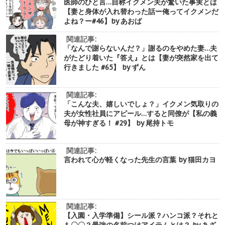
医師のひと言…自称イクメン夫が驚いた事実とは
【妻と身体が入れ替わった話ー俺ってイクメンだ
よね？ー#46】by あおば
関連記事:
「なんで謝らないんだ？」謝るのをやめた妻…夫
がたどり着いた『答え』とは【妻が突然家を出て
行きました #65】 by ずん
関連記事:
「こんな夫、嬉しいでしょ？」イクメン気取りの
夫が女性社員にアピール…すると同僚が【私の義
母が神すぎる！ #29】 by 尾持トモ
関連記事:
言われて心が軽くなった先生の言葉 by 猫田カヨ
関連記事:
【入園・入学準備】シール派？ハンコ派？それと