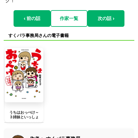
ク！
‹ 前の話
作家一覧
次の話 ›
すくパラ事務局さんの電子書籍
うちはおっぺけ～
３姉妹といっしょ