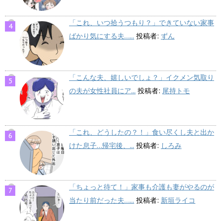
「これ、いつ拾うつもり？」できていない家事
ばかり気にする夫…...
投稿者:
ずん
「こんな夫、嬉しいでしょ？」イクメン気取り
の夫が女性社員にア...
投稿者:
尾持トモ
「これ、どうしたの？！」食い尽くし夫と出か
けた息子…帰宅後、...
投稿者:
しろみ
「ちょっと待て！」家事も介護も妻がやるのが
当たり前だった夫…...
投稿者:
新垣ライコ