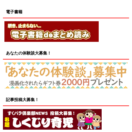
電子書籍
あなたの体験談大募集！
記事投稿大募集！