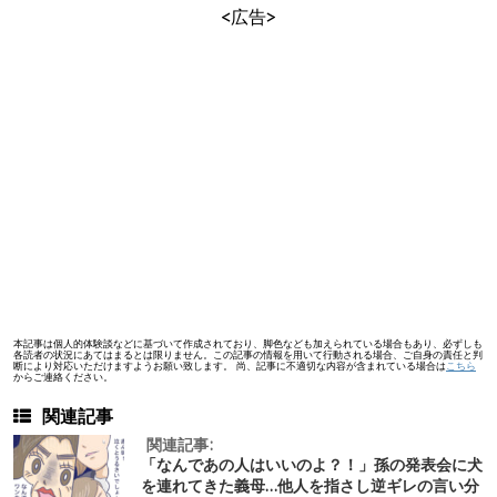
<広告>
本記事は個人的体験談などに基づいて作成されており、脚色なども加えられている場合もあり、必ずしも
各読者の状況にあてはまるとは限りません。この記事の情報を用いて行動される場合、ご自身の責任と判
断により対応いただけますようお願い致します。 尚、記事に不適切な内容が含まれている場合は
こちら
からご連絡ください。
関連記事
関連記事:
「なんであの人はいいのよ？！」孫の発表会に犬
を連れてきた義母…他人を指さし逆ギレの言い分