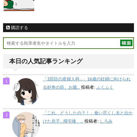
購読する
本日の人気記事ランキング
「2回目の産婦人科…」16歳の妊婦に向けられ
る好奇の目。お腹...
投稿者:
ふくふく
「これ、どうしたの？！」食い尽くし夫と出か
けた息子…帰宅後、...
投稿者:
しろみ