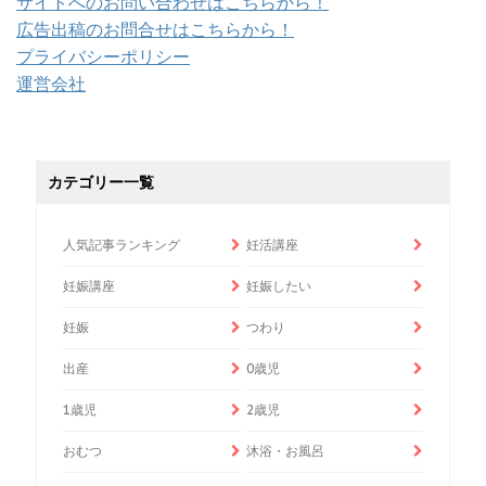
サイトへのお問い合わせはこちらから！
広告出稿のお問合せはこちらから！
プライバシーポリシー
運営会社
カテゴリー一覧
人気記事ランキング
妊活講座
妊娠講座
妊娠したい
妊娠
つわり
出産
0歳児
1歳児
2歳児
おむつ
沐浴・お風呂