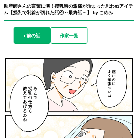
助産師さんの言葉に涙！授乳時の激痛が治まった思わぬアイテ
ム【授乳で乳首が切れた話④～最終話～】 by こめみ
‹ 前の話
作家一覧