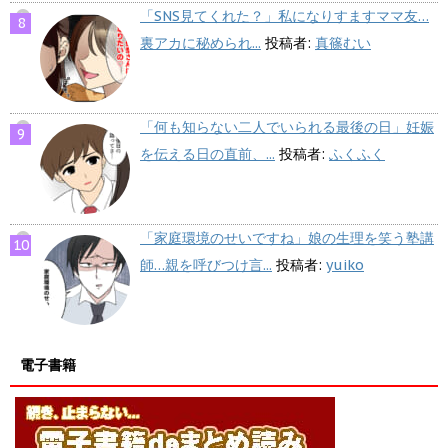
「SNS見てくれた？」私になりすますママ友…
裏アカに秘められ...
投稿者:
真篠むい
「何も知らない二人でいられる最後の日」妊娠
を伝える日の直前、...
投稿者:
ふくふく
「家庭環境のせいですね」娘の生理を笑う塾講
師…親を呼びつけ言...
投稿者:
yuiko
電子書籍