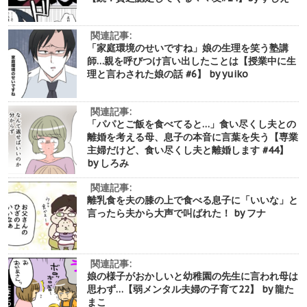
関連記事:
「家庭環境のせいですね」娘の生理を笑う塾講
師…親を呼びつけ言い出したことは【授業中に生
理と言わされた娘の話 #6】 by yuiko
関連記事:
「パパとご飯を食べてると…」食い尽くし夫との
離婚を考える母、息子の本音に言葉を失う【専業
主婦だけど、食い尽くし夫と離婚します #44】
by しろみ
関連記事:
離乳食を夫の膝の上で食べる息子に「いいな」と
言ったら夫から大声で叫ばれた！ by フナ
関連記事:
娘の様子がおかしいと幼稚園の先生に言われ母は
思わず…【弱メンタル夫婦の子育て22】 by 龍た
まこ