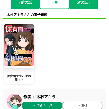
‹ 前の話
一覧
次の話 ›
木村アキラさんの電子書籍
保育園ママVS幼稚
園ママ
作者：
木村アキラ
＞ 作者ページ
＞ SNS