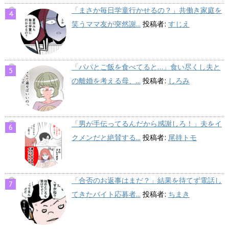
「まさか毎日学童行かせるの？」共働き家庭を
笑うママ友が突然謝...
投稿者:
すじえ
「パパとご飯を食べてると…」食い尽くし夫と
の離婚を考える母、...
投稿者:
しろみ
「男が手伝ってるんだから感謝しろ！」夫をイ
クメンだと絶賛する...
投稿者:
尾持トモ
「合否のお返事はまだ？」結果を待てず電話し
てきたバイト応募者...
投稿者:
ちまき