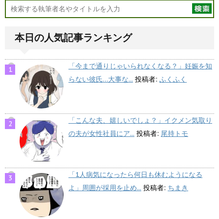
本日の人気記事ランキング
「今まで通りじゃいられなくなる？」妊娠を知
らない彼氏…大事な...
投稿者:
ふくふく
「こんな夫、嬉しいでしょ？」イクメン気取り
の夫が女性社員にア...
投稿者:
尾持トモ
「1人病気になったら何日も休むようになる
よ」周囲が採用を止め...
投稿者:
ちまき