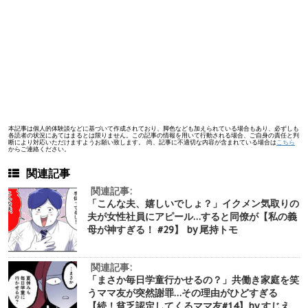
本記事は個人的体験談などに基づいて作成されており、脚色なども加えられている場合もあり、必ずしも
各読者の状況にあてはまるとは限りません。この記事の情報を用いて行動される場合、ご自身の責任と判
断により対応いただけますようお願い致します。 尚、記事に不適切な内容が含まれている場合は
こちら
からご連絡ください。
関連記事
関連記事:
「こんな夫、嬉しいでしょ？」イクメン気取りの
夫が女性社員にアピール…すると同僚が【私の義
母が神すぎる！ #29】 by 尾持トモ
関連記事:
「まさか毎日学童行かせるの？」共働き家庭を笑
うママ友が突然謝罪…その理由がひどすぎる
【続！貧乏認定してくるママ友#14】by すじえ