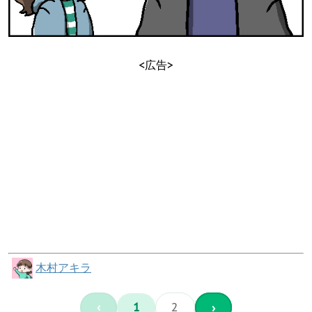
<広告>
木村アキラ
‹
1
2
›