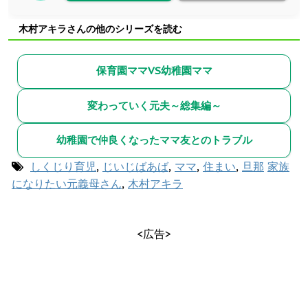
木村アキラさんの他のシリーズを読む
保育園ママVS幼稚園ママ
変わっていく元夫～総集編～
幼稚園で仲良くなったママ友とのトラブル
しくじり育児
,
じいじばあば
,
ママ
,
住まい
,
旦那
家族
になりたい元義母さん
,
木村アキラ
<広告>