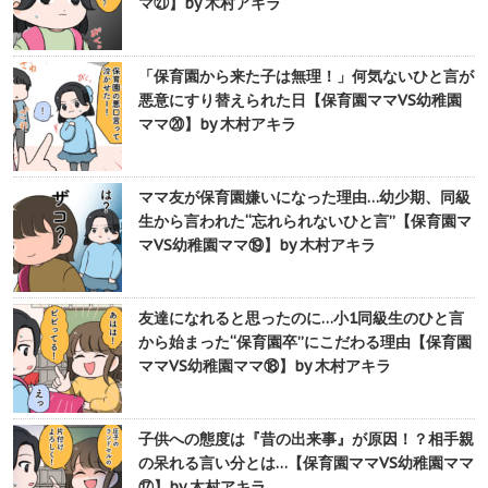
マ㉑】by 木村アキラ
「保育園から来た子は無理！」何気ないひと言が
悪意にすり替えられた日【保育園ママVS幼稚園
ママ⑳】by 木村アキラ
ママ友が保育園嫌いになった理由…幼少期、同級
生から言われた“忘れられないひと言”【保育園マ
マVS幼稚園ママ⑲】by 木村アキラ
友達になれると思ったのに…小1同級生のひと言
から始まった“保育園卒”にこだわる理由【保育園
ママVS幼稚園ママ⑱】by 木村アキラ
子供への態度は『昔の出来事』が原因！？相手親
の呆れる言い分とは…【保育園ママVS幼稚園ママ
⑰】by 木村アキラ