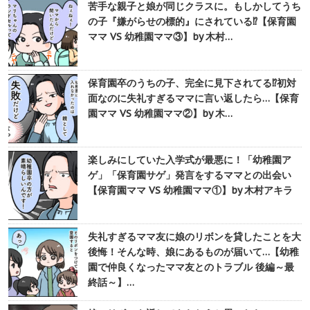
苦手な親子と娘が同じクラスに。もしかしてうち
の子『嫌がらせの標的』にされている⁉︎【保育園
ママ VS 幼稚園ママ③】by 木村…
保育園卒のうちの子、完全に見下されてる⁉︎初対
面なのに失礼すぎるママに言い返したら…【保育
園ママ VS 幼稚園ママ②】by 木…
楽しみにしていた入学式が最悪に！「幼稚園ア
ゲ」「保育園サゲ」発言をするママとの出会い
【保育園ママ VS 幼稚園ママ①】by 木村アキラ
失礼すぎるママ友に娘のリボンを貸したことを大
後悔！そんな時、娘にあるものが届いて…【幼稚
園で仲良くなったママ友とのトラブル 後編～最
終話～】…