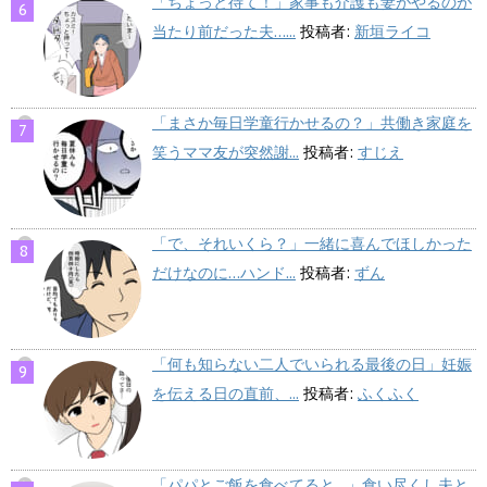
「ちょっと待て！」家事も介護も妻がやるのが
当たり前だった夫…...
投稿者:
新垣ライコ
「まさか毎日学童行かせるの？」共働き家庭を
笑うママ友が突然謝...
投稿者:
すじえ
「で、それいくら？」一緒に喜んでほしかった
だけなのに…ハンド...
投稿者:
ずん
「何も知らない二人でいられる最後の日」妊娠
を伝える日の直前、...
投稿者:
ふくふく
「パパとご飯を食べてると…」食い尽くし夫と