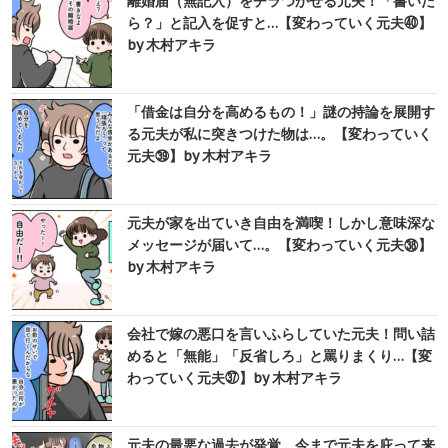
離婚届（無記入）をチラつかせる元夫！「書いた
ら？」と記入を促すと…【変わっていく元夫㊵】
by 木村アキラ
「借金は自分を高めるもの！」謎の持論を展開す
る元夫が私に突きつけた物は…。【変わっていく
元夫㊴】by 木村アキラ
元夫が家を出ていき自由を満喫！しかし意味深な
メッセージが届いて…。【変わっていく元夫㊳】
by 木村アキラ
会社で嫁の悪口を言いふらしていた元夫！問い詰
めると「無能」「反省しろ」と罵りまくり…【変
わっていく元夫㊲】by 木村アキラ
元夫の最悪な過去が発覚。今まで元夫を庇って来