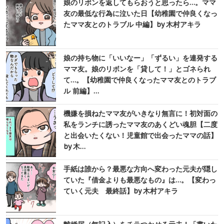
娘のリボンを返してもらおうと思ったら…。ママ
友の最低な行為に泣いた日【幼稚園で仲良くなっ
たママ友とのトラブル 中編】by 木村アキラ
娘の持ち物に「いいなー」「ずるい」を連発する
ママ友。娘のリボンを「貸して！」とゴネられ
て…。【幼稚園で仲良くなったママ友とのトラブ
ル 前編】…
機嫌を損ねたママ友がいきなり無言に！初対面の
私をランチに誘ったママ友のあくどい魂胆【二度
と出会いたくない！児童館で出会ったママの話】
by 木…
手紙は誰から？最悪な方向へ変わった元夫が隠し
ていた『借金よりも最悪なもの』は…。【変わっ
ていく元夫 最終話】by 木村アキラ