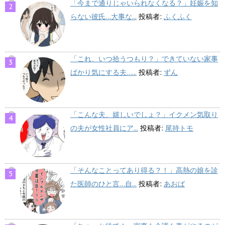
「今まで通りじゃいられなくなる？」妊娠を知
らない彼氏…大事な...
投稿者:
ふくふく
「これ、いつ拾うつもり？」できていない家事
ばかり気にする夫…...
投稿者:
ずん
「こんな夫、嬉しいでしょ？」イクメン気取り
の夫が女性社員にア...
投稿者:
尾持トモ
「そんなことってあり得る？！」高熱の娘を診
た医師のひと言…自...
投稿者:
あおば