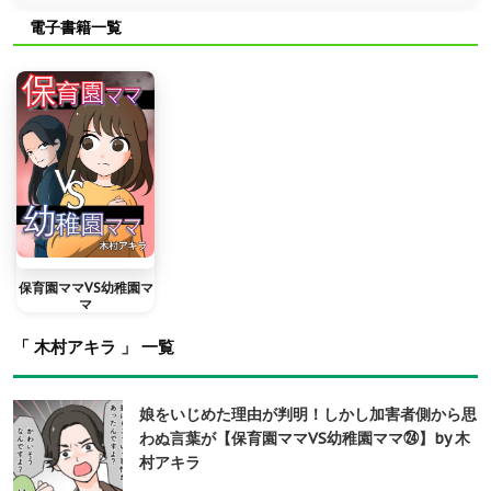
電子書籍一覧
保育園ママVS幼稚園マ
マ
「 木村アキラ 」 一覧
娘をいじめた理由が判明！しかし加害者側から思
わぬ言葉が【保育園ママVS幼稚園ママ㉔】by 木
村アキラ