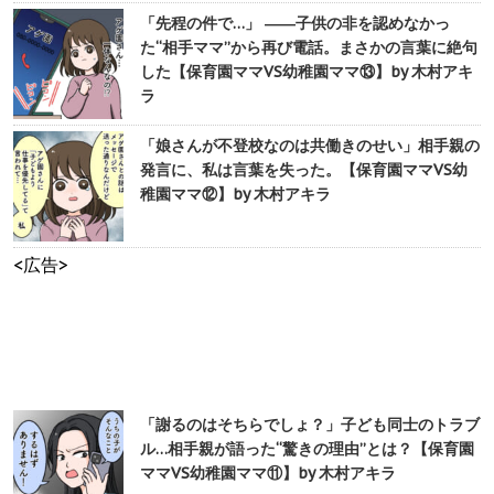
「先程の件で…」 ――子供の非を認めなかっ
た“相手ママ”から再び電話。まさかの言葉に絶句
した【保育園ママVS幼稚園ママ⑬】by 木村アキ
ラ
「娘さんが不登校なのは共働きのせい」相手親の
発言に、私は言葉を失った。【保育園ママVS幼
稚園ママ⑫】by 木村アキラ
<広告>
「謝るのはそちらでしょ？」子ども同士のトラブ
ル…相手親が語った“驚きの理由”とは？【保育園
ママVS幼稚園ママ⑪】by 木村アキラ