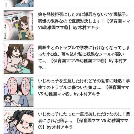
娘を登校拒否にしたのに謝罪もないアゲ園親子。
我慢の限界なので直接対決します！【保育園ママ
VS幼稚園ママ⑩】by 木村アキラ
同級生とのトラブルで学校に行けなくなってしま
った小1娘。落ち込む私に残酷なメールが届い
て...。【保育園ママVS幼稚園ママ⑨】by 木村ア
キ…
いじめっ子を注意したけれどその返答に唖然！学
校でのトラブルに傷ついた娘は…。【保育園ママ
VS 幼稚園ママ⑧」by 木村アキラ
いじめっ子にたった一度抵抗しただけなのに！悪
者にされた娘は…。【保育園ママ VS 幼稚園ママ
⑦】by 木村アキラ