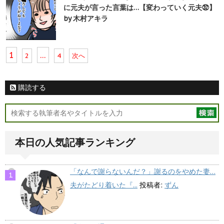
に元夫が言った言葉は…【変わっていく元夫㉜】
by 木村アキラ
1
…
2
4
次へ
購読する
本日の人気記事ランキング
「なんで謝らないんだ？」謝るのをやめた妻…
夫がたどり着いた『...
投稿者:
ずん