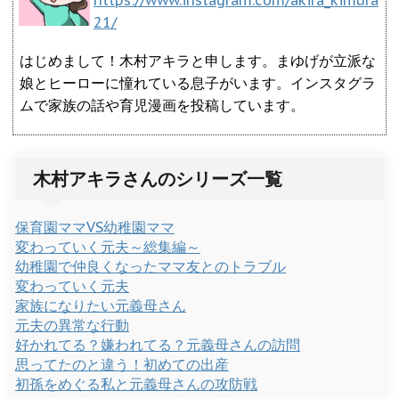
https://www.instagram.com/akira_kimura
21/
はじめまして！木村アキラと申します。まゆげが立派な
娘とヒーローに憧れている息子がいます。インスタグラ
ムで家族の話や育児漫画を投稿しています。
木村アキラさんのシリーズ一覧
保育園ママVS幼稚園ママ
変わっていく元夫～総集編～
幼稚園で仲良くなったママ友とのトラブル
変わっていく元夫
家族になりたい元義母さん
元夫の異常な行動
好かれてる？嫌われてる？元義母さんの訪問
思ってたのと違う！初めての出産
初孫をめぐる私と元義母さんの攻防戦