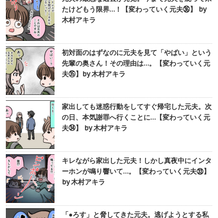
たけどもう限界…！【変わっていく元夫㊱】 by
木村アキラ
初対面のはずなのに元夫を見て「やばい」という
先輩の奥さん！その理由は…。【変わっていく元
夫㉟】by 木村アキラ
家出しても迷惑行動をしてすぐ帰宅した元夫。次
の日、本気謝罪へ行くことに…【変わっていく元
夫㉞】 by 木村アキラ
キレながら家出した元夫！しかし真夜中にインタ
ーホンが鳴り響いて…。【変わっていく元夫㉝】
by 木村アキラ
「●ろす」と脅してきた元夫。逃げようとする私