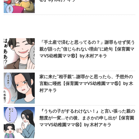
「手土産で済むと思ってるの？」謝罪もせず笑う
親が語った“信じられない理由”に絶句【保育園マ
マVS幼稚園ママ⑯】by 木村アキラ
家に来た“相手親”…謝罪かと思ったら、予想外の
言動に唖然【保育園ママVS幼稚園ママ⑮】by 木
村アキラ
『うちの子がするわけない！』と言い張った親の
態度が一変…その後、まさかの申し出が【保育園
ママVS幼稚園ママ⑭】by 木村アキラ