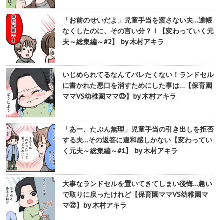
「お前のせいだよ」児童手当を渡さない夫…通帳
なくしたのに、その言い分？！【変わっていく元
夫～総集編～#2】 by 木村アキラ
いじめられてるなんてバレたくない！ランドセル
に書かれた悪口を消すためにした事は…【保育園
ママVS幼稚園ママ㉓】by 木村アキラ
「あー、たぶん無理」児童手当の引き出しを拒否
する夫…その返答に違和感しかない【変わってい
く元夫～総集編～#1】 by 木村アキラ
大事なランドセルを置いてきてしまい後悔…急い
で取りに戻ったけれど【保育園ママVS幼稚園マ
マ㉒】by 木村アキラ