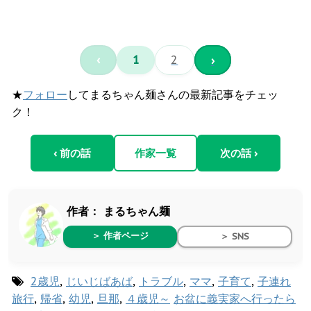
‹
1
2
›
★
フォロー
してまるちゃん麺さんの最新記事をチェッ
ク！
‹ 前の話
作家一覧
次の話 ›
作者：
まるちゃん麺
＞ 作者ページ
＞ SNS
2歳児
,
じいじばあば
,
トラブル
,
ママ
,
子育て
,
子連れ
旅行
,
帰省
,
幼児
,
旦那
,
４歳児～
お盆に義実家へ行ったら