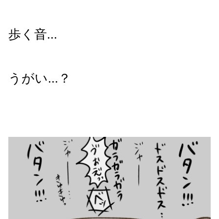
歩く音…
うがい…？