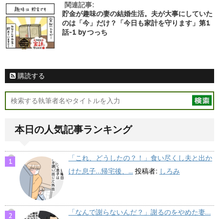
関連記事:
貯金が趣味の妻の結婚生活。夫が大事にしていた
のは「今」だけ？「今日も家計を守ります」第1
話-1 by つっち
購読する
本日の人気記事ランキング
「これ、どうしたの？！」食い尽くし夫と出か
けた息子…帰宅後、...
投稿者:
しろみ
「なんで謝らないんだ？」謝るのをやめた妻…