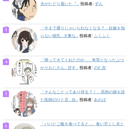
夫がたどり着いた『...
投稿者:
ずん
「今まで通りじゃいられなくなる？」妊娠を知
らない彼氏…大事な...
投稿者:
ふくふく
「帰ってきてくれたのか…」有罪となったぶつ
かりおじさん…甘す...
投稿者:
のむ吉
「そんなことってあり得る？！」高熱の娘を診
た医師のひと言…自...
投稿者:
あおば
「パパとご飯を食べてると…」食い尽くし夫と