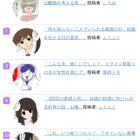
の離婚を考える母、...
投稿者:
しろみ
「何も知らない二人でいられる最後の日」妊娠
を伝える日の直前、...
投稿者:
ふくふく
「こんな夫、嬉しいでしょ？」イクメン気取り
の夫が女性社員にア...
投稿者:
尾持トモ
「2回目の産婦人科…」16歳の妊婦に向けられ
る好奇の目。お腹...
投稿者:
ふくふく
「これ、いつ拾うつもり？」できていない家事