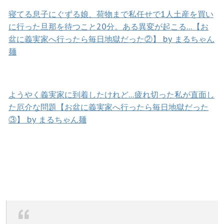
寝てる息子にぐずる娘、荷物まで私任せで1人土産を買い
に行った旦那を待つこと20分。ある異変が起こる…【お
盆に義実家へ行ったら毎日地獄だった②】 by まるちゃん
麺
ようやく義実家に到着したけれど…疲れ切った私が直面し
た厄介な問題【お盆に義実家へ行ったら毎日地獄だった
③】 by まるちゃん麺