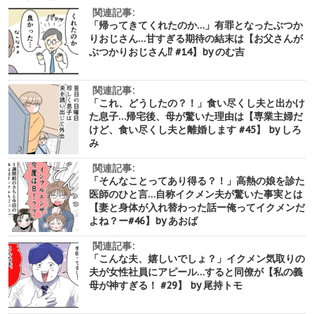
関連記事:
「帰ってきてくれたのか…」有罪となったぶつか
りおじさん…甘すぎる期待の結末は【お父さんが
ぶつかりおじさん⁉︎ #14】by のむ吉
関連記事:
「これ、どうしたの？！」食い尽くし夫と出かけ
た息子…帰宅後、母が驚いた理由は【専業主婦だ
けど、食い尽くし夫と離婚します #45】 by しろ
み
関連記事:
「そんなことってあり得る？！」高熱の娘を診た
医師のひと言…自称イクメン夫が驚いた事実とは
【妻と身体が入れ替わった話ー俺ってイクメンだ
よね？ー#46】by あおば
関連記事:
「こんな夫、嬉しいでしょ？」イクメン気取りの
夫が女性社員にアピール…すると同僚が【私の義
母が神すぎる！ #29】 by 尾持トモ