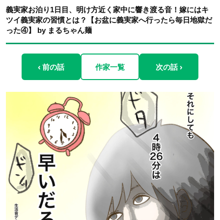
義実家お泊り1日目、明け方近く家中に響き渡る音！嫁にはキ
ツイ義実家の習慣とは？【お盆に義実家へ行ったら毎日地獄だ
った④】 by まるちゃん麺
‹ 前の話
作家一覧
次の話 ›