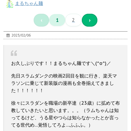
まるちゃん麺
‹
1
2
›
2023/02/06
お久しぶりです！！まるちゃん麺です＼(^o^)／
先日スラムダンクの映画2回目を観に行き、楽天マ
ラソンに乗じて新装版の漫画も全巻揃えてきまし
た！！！！！！
徐々にスラダンを職場の新卒達（23歳）に拡めて布
教していきたいと思います。。。（ラムちゃんは知
ってるけど、うる星やつらは知らなかったとか言っ
てる世代め…覚悟してろよ…ふふふ。）