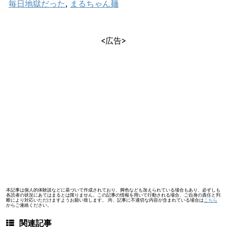
毎日地獄だった
,
まるちゃん麺
<広告>
本記事は個人的体験談などに基づいて作成されており、脚色なども加えられている場合もあり、必ずしも
各読者の状況にあてはまるとは限りません。この記事の情報を用いて行動される場合、ご自身の責任と判
断により対応いただけますようお願い致します。 尚、記事に不適切な内容が含まれている場合は
こちら
からご連絡ください。
関連記事