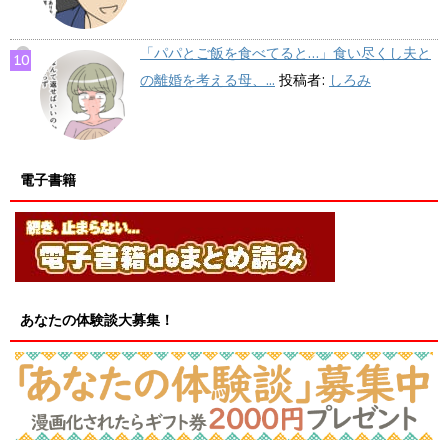
「パパとご飯を食べてると…」食い尽くし夫と
の離婚を考える母、...
投稿者:
しろみ
電子書籍
あなたの体験談大募集！