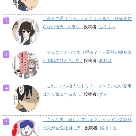
「今まで通りじゃいられなくなる？」妊娠を知
らない彼氏…大事な...
投稿者:
ふくふく
「そんなことってあり得る？！」高熱の娘を診
た医師のひと言…自...
投稿者:
あおば
「これ、いつ拾うつもり？」できていない家事
ばかり気にする夫…...
投稿者:
ずん
「こんな夫、嬉しいでしょ？」イクメン気取り
の夫が女性社員にア...
投稿者:
尾持トモ