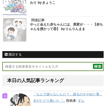
わり by きょうこ
関連記事:
やっと会えた赤ちゃんには、異変が・・・【赤ち
ゃんを授かって⑧】 by りんりんまま
購読する
本日の人気記事ランキング
「なんで謝らないんだ？」謝るのをやめた妻…
夫がたどり着いた『...
投稿者:
ずん