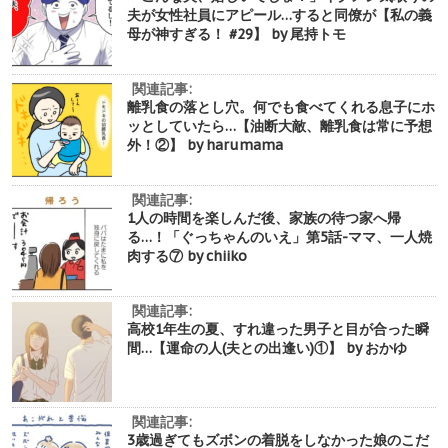
夫が女性社員にアピール…すると同僚が【私の義
母が神すぎる！ #29】 by 尾持トモ
関連記事:
離乳食の落とし穴。何でも食べてくれる息子にホ
ッとしていたら…【油断大敵、離乳食は常に予想
外！②】 by harumama
関連記事:
1人の時間を楽しんだ後、家族の待つ家へ帰
る…！「ぐっちゃんのいえ」第5話-ママ、一人焼
肉する⑦ by chiiko
関連記事:
高校1年生の夏、すれ違った男子と目が合った瞬
間…【運命の人(夫との出逢い)①】 by おかゆ
関連記事:
3歳過ぎてもズボンの着脱をしなかった娘のこだ