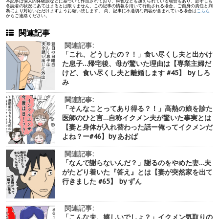
本記事は個人的体験談などに基づいて作成されており、脚色なども加えられている場合もあり、必ずしも
各読者の状況にあてはまるとは限りません。この記事の情報を用いて行動される場合、ご自身の責任と判
断により対応いただけますようお願い致します。 尚、記事に不適切な内容が含まれている場合は
こちら
からご連絡ください。
関連記事
関連記事:
「これ、どうしたの？！」食い尽くし夫と出かけ
た息子…帰宅後、母が驚いた理由は【専業主婦だ
けど、食い尽くし夫と離婚します #45】 by しろ
み
関連記事:
「そんなことってあり得る？！」高熱の娘を診た
医師のひと言…自称イクメン夫が驚いた事実とは
【妻と身体が入れ替わった話ー俺ってイクメンだ
よね？ー#46】by あおば
関連記事:
「なんで謝らないんだ？」謝るのをやめた妻…夫
がたどり着いた『答え』とは【妻が突然家を出て
行きました #65】 by ずん
関連記事:
「こんな夫、嬉しいでしょ？」イクメン気取りの