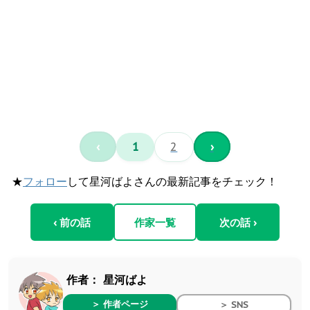
‹
1
2
›
★
フォロー
して星河ばよさんの最新記事をチェック！
‹ 前の話
作家一覧
次の話 ›
作者：
星河ばよ
＞ 作者ページ
＞ SNS