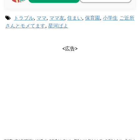
トラブル
,
ママ
,
ママ友
,
住まい
,
保育園
,
小学生
ご近所
さんとモメてます
,
星河ばよ
<広告>