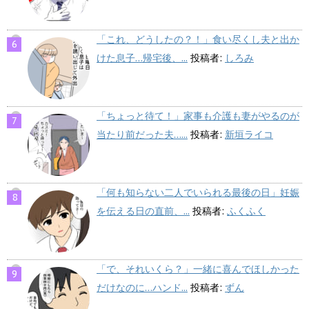
「これ、どうしたの？！」食い尽くし夫と出か
けた息子…帰宅後、...
投稿者:
しろみ
「ちょっと待て！」家事も介護も妻がやるのが
当たり前だった夫…...
投稿者:
新垣ライコ
「何も知らない二人でいられる最後の日」妊娠
を伝える日の直前、...
投稿者:
ふくふく
「で、それいくら？」一緒に喜んでほしかった
だけなのに…ハンド...
投稿者:
ずん