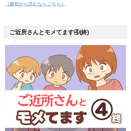
［最初から読むならこちら］
ご近所さんとモメてます④(終)