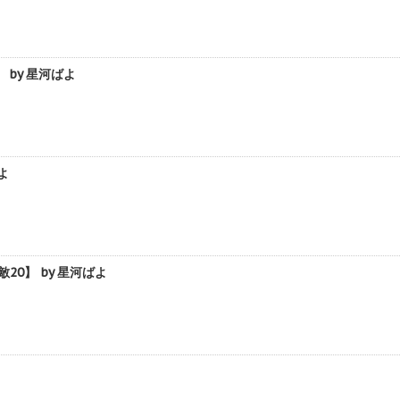
by 星河ばよ
よ
0】 by 星河ばよ