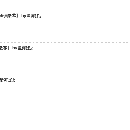
員敵㉗】 by 星河ばよ
】 by 星河ばよ
 星河ばよ