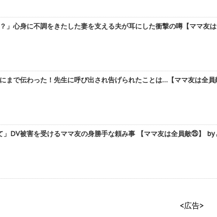
？」心身に不調をきたした妻を支える夫が耳にした衝撃の噂【ママ友は全
にまで伝わった！先生に呼び出され告げられたことは…【ママ友は全員敵㉖
」DV被害を受けるママ友の身勝手な頼み事 【ママ友は全員敵㉕】 by
<広告>