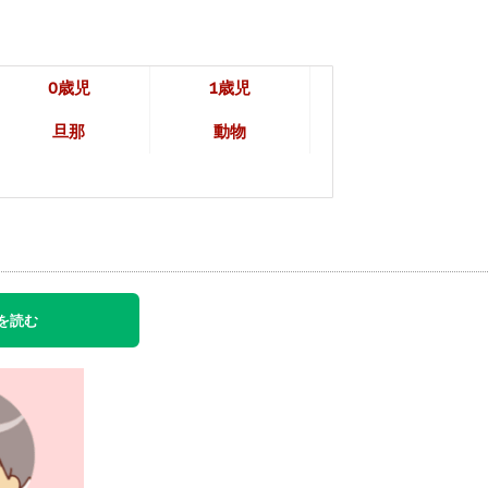
0歳児
1歳児
旦那
動物
を読む