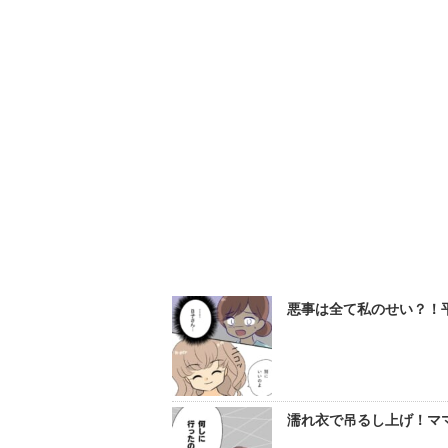
悪事は全て私のせい？！平
濡れ衣で吊るし上げ！ママ