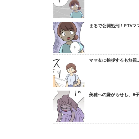
まるで公開処刑！PTAマ
ママ友に挨拶するも無視…
美穂への嫌がらせも、B子