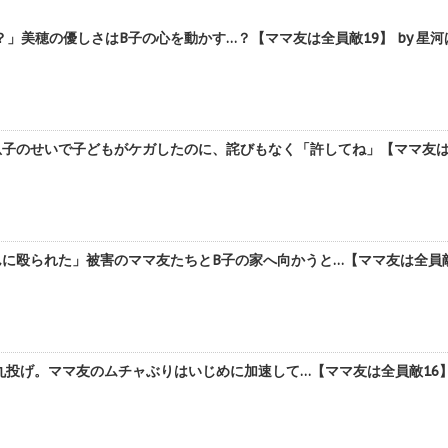
」美穂の優しさはB子の心を動かす…？【ママ友は全員敵19】 by 星河
子のせいで子どもがケガしたのに、詫びもなく「許してね」【ママ友は全員
に殴られた」被害のママ友たちとB子の家へ向かうと…【ママ友は全員敵1
丸投げ。ママ友のムチャぶりはいじめに加速して…【ママ友は全員敵16】 