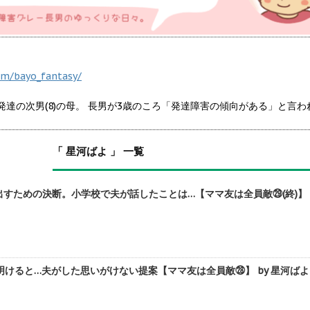
om/bayo_fantasy/
定型発達の次男(8)の母。 長男が3歳のころ「発達障害の傾向がある」と
「 星河ばよ 」 一覧
出すための決断。小学校で夫が話したことは…【ママ友は全員敵㉙(終)】 b
けると…夫がした思いがけない提案【ママ友は全員敵㉘】 by 星河ばよ