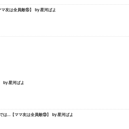
友は全員敵⑮】 by 星河ばよ
by 星河ばよ
は…【ママ友は全員敵⑬】 by 星河ばよ