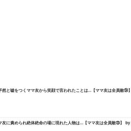
然と嘘をつくママ友から笑顔で言われたことは…【ママ友は全員敵㉔】 
友に責められ絶体絶命の場に現れた人物は…【ママ友は全員敵㉓】 by