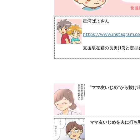
星河ばよさん
https://www.instagram.c
支援級在籍の長男(10)と
“ママ友いじめ”から抜け
ママ友いじめを夫に打ち明