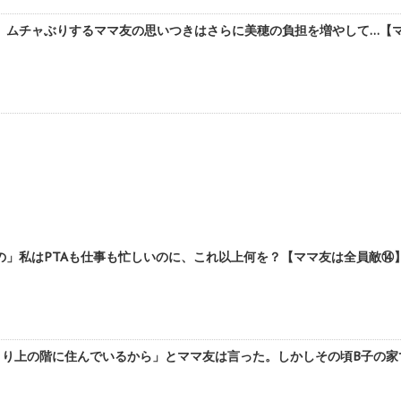
ムチャぶりするママ友の思いつきはさらに美穂の負担を増やして…【ママ
」私はPTAも仕事も忙しいのに、これ以上何を？【ママ友は全員敵⑭】 
り上の階に住んでいるから」とママ友は言った。しかしその頃B子の家で