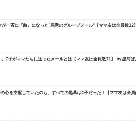
マが一斉に『敵』になった“悪意のグループメール”【ママ友は全員敵22】 
。C子がママたちに送ったメールとは【ママ友は全員敵21】 by 星河ば
の心を支配していたのも、すべての黒幕はC子だった！【ママ友は全員敵2