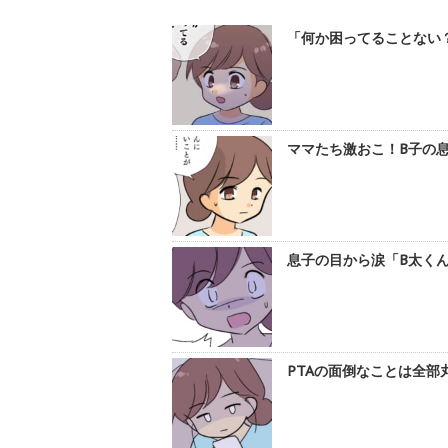
「何か困ってることない？
ママたち激おこ！B子の息
息子の目から涙「B太くん
PTAの面倒なことは全部