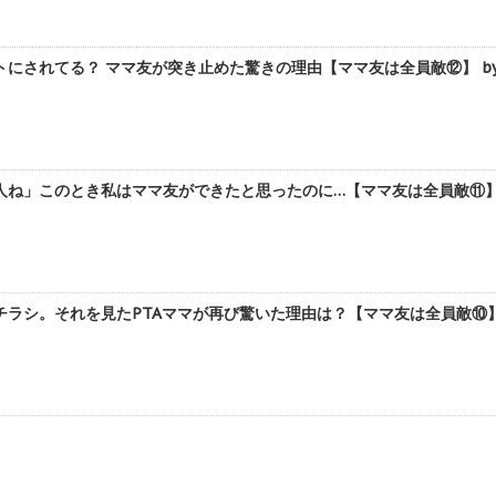
にされてる？ ママ友が突き止めた驚きの理由【ママ友は全員敵⑫】 by
ね」このとき私はママ友ができたと思ったのに…【ママ友は全員敵⑪】 
ラシ。それを見たPTAママが再び驚いた理由は？【ママ友は全員敵⑩】 