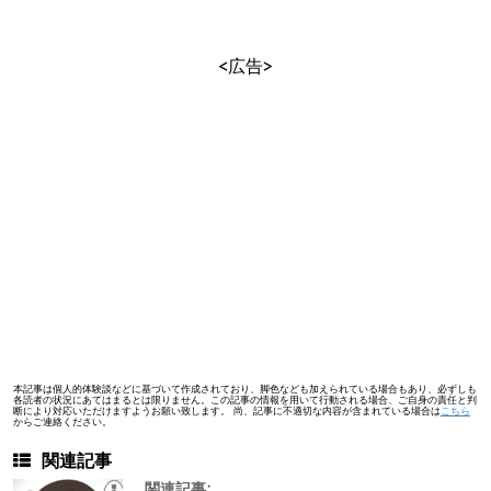
<広告>
本記事は個人的体験談などに基づいて作成されており、脚色なども加えられている場合もあり、必ずしも
各読者の状況にあてはまるとは限りません。この記事の情報を用いて行動される場合、ご自身の責任と判
断により対応いただけますようお願い致します。 尚、記事に不適切な内容が含まれている場合は
こちら
からご連絡ください。
関連記事
関連記事: