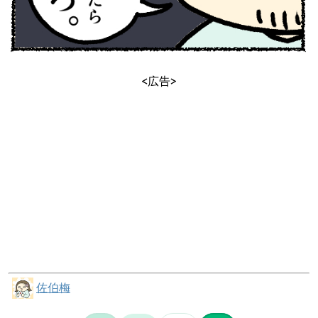
<広告>
佐伯梅