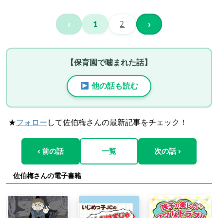
‹
1
2
›
【保育園で噛まれた話】
他の話も読む
★
フォロー
して佐伯梅さんの最新記事をチェック！
‹ 前の話
一覧
次の話 ›
佐伯梅さんの電子書籍