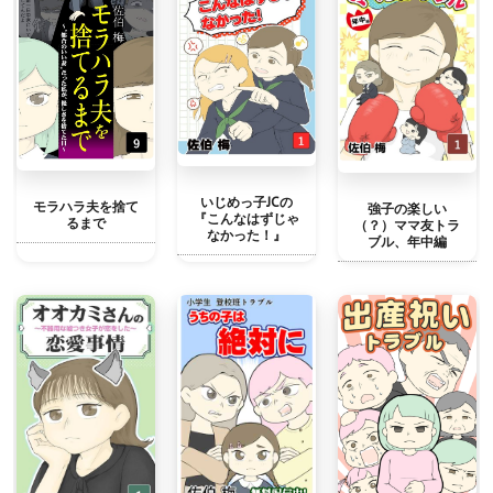
いじめっ子JCの
モラハラ夫を捨て
強子の楽しい
『こんなはずじゃ
るまで
（？）ママ友トラ
なかった！』
ブル、年中編