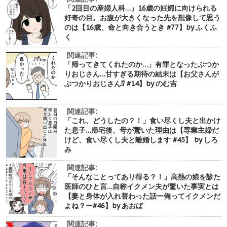
「2回目の産婦人科…」16歳の妊婦に向けられる
好奇の目。お腹が大きくなった先を想像して思う
のは【16歳、命と向き合うとき #77】by ふくふ
く
関連記事:
「帰ってきてくれたのか…」有罪となったぶつか
りおじさん…甘すぎる期待の結末は【お父さんが
ぶつかりおじさん⁉︎ #14】by のむ吉
関連記事:
「これ、どうしたの？！」食い尽くし夫と出かけ
た息子…帰宅後、母が驚いた理由は【専業主婦だ
けど、食い尽くし夫と離婚します #45】 by しろ
み
関連記事:
「そんなことってあり得る？！」高熱の娘を診た
医師のひと言…自称イクメン夫が驚いた事実とは
【妻と身体が入れ替わった話ー俺ってイクメンだ
よね？ー#46】by あおば
関連記事: