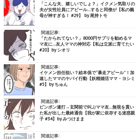
「こんな夫、嬉しいでしょ？」イクメン気取りの
夫が女性社員にアピール…すると同僚が【私の義
母が神すぎる！ #29】 by 尾持トモ
関連記事:
「たかられてない？」8000円サプリを勧めるマ
マ友に…友人ママの神対応【私は立派に育てたい
#20】by シオリ
関連記事:
イケメン担任狙い？絵本係で“暴走アピール”！加
速したママのヤバイ行動【妖精婚活ママ・ヨシミ
#5】by ちゅん
関連記事:
ピンポン連打→玄関前で叫ぶママ友…無視を貫い
た私が出した最終通告【我が家に依存する迷惑親
子 #34】by みつけまま
関連記事: