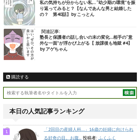
私の気持ちが分からない私… “幼少期の環境”を振
り返ってみると？【なんであんな男と結婚した
の？ 第40話】by こっとん
関連記事:
塾長と保護者の話し合いの末の変化…相手の“意
外な一面”が浮かび上がる【 放課後も地獄 #4】
by アゲちゃん
購読する
本日の人気記事ランキング
「2回目の産婦人科…」16歳の妊婦に向けられ
る好奇の目。お腹...
投稿者:
ふくふく