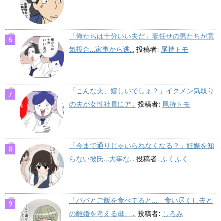
「俺たちは十分いい夫だ」妻任せの男たちが意
気投合…家事から逃...
投稿者:
尾持トモ
「こんな夫、嬉しいでしょ？」イクメン気取り
の夫が女性社員にア...
投稿者:
尾持トモ
「今まで通りじゃいられなくなる？」妊娠を知
らない彼氏…大事な...
投稿者:
ふくふく
「パパとご飯を食べてると…」食い尽くし夫と
の離婚を考える母、...
投稿者:
しろみ