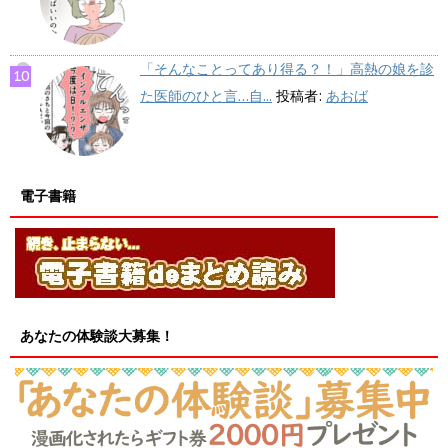
「そんなことってあり得る？！」高熱の娘を診
た医師のひと言…自...
投稿者:
あおば
電子書籍
あなたの体験談大募集！