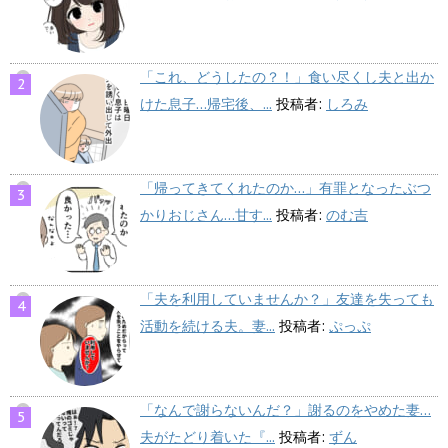
「これ、どうしたの？！」食い尽くし夫と出か
けた息子…帰宅後、...
投稿者:
しろみ
「帰ってきてくれたのか…」有罪となったぶつ
かりおじさん…甘す...
投稿者:
のむ吉
「夫を利用していませんか？」友達を失っても
活動を続ける夫。妻...
投稿者:
ぷっぷ
「なんで謝らないんだ？」謝るのをやめた妻…
夫がたどり着いた『...
投稿者:
ずん