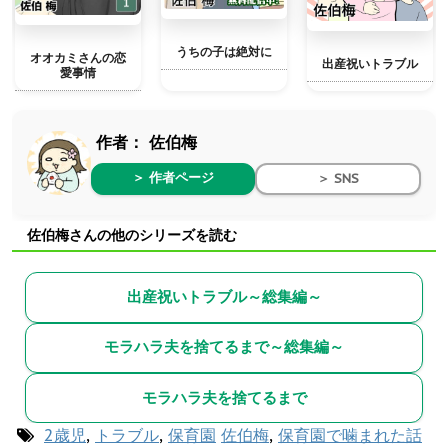
うちの子は絶対に
オオカミさんの恋
出産祝いトラブル
愛事情
作者：
佐伯梅
＞ 作者ページ
＞ SNS
佐伯梅さんの他のシリーズを読む
出産祝いトラブル～総集編～
モラハラ夫を捨てるまで～総集編～
モラハラ夫を捨てるまで
2歳児
,
トラブル
,
保育園
佐伯梅
,
保育園で噛まれた話