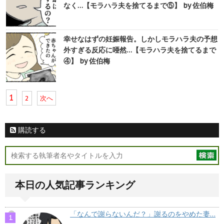
なく…【モラハラ夫を捨てるまで⑤】 by 佐伯梅
幸せなはずの妊娠報告。しかしモラハラ夫の予想
外すぎる反応に唖然…【モラハラ夫を捨てるまで
④】 by 佐伯梅
1
2
次へ
購読する
本日の人気記事ランキング
「なんで謝らないんだ？」謝るのをやめた妻…