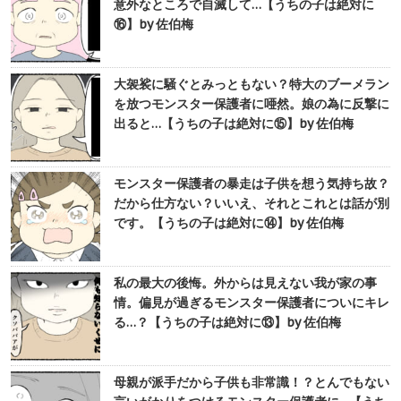
意外なところで自滅して…【うちの子は絶対に
⑯】by 佐伯梅
大袈裟に騒ぐとみっともない？特大のブーメラン
を放つモンスター保護者に唖然。娘の為に反撃に
出ると…【うちの子は絶対に⑮】by 佐伯梅
モンスター保護者の暴走は子供を想う気持ち故？
だから仕方ない？いいえ、それとこれとは話が別
です。【うちの子は絶対に⑭】by 佐伯梅
私の最大の後悔。外からは見えない我が家の事
情。偏見が過ぎるモンスター保護者についにキレ
る…？【うちの子は絶対に⑬】by 佐伯梅
母親が派手だから子供も非常識！？とんでもない