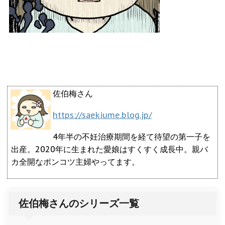
佐伯梅さん
https://saekiume.blog.jp/
4年半の不妊治療期間を経て待望の第一子を
出産。2020年に生まれた愛娘はすくすく成長中。親バ
カ全開なポンコツ主婦やってます。
佐伯梅さんのシリーズ一覧