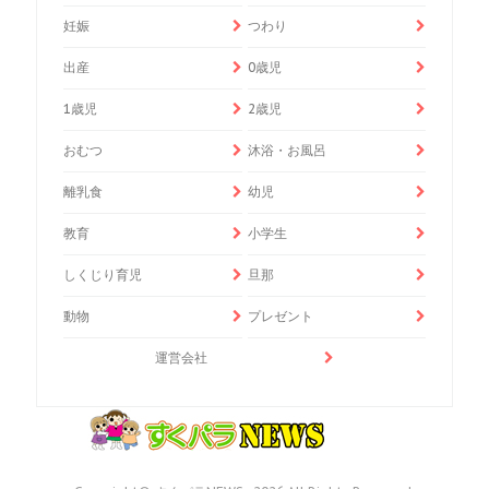
妊娠
つわり
出産
0歳児
1歳児
2歳児
おむつ
沐浴・お風呂
離乳食
幼児
教育
小学生
しくじり育児
旦那
動物
プレゼント
運営会社