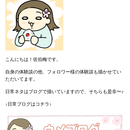
こんにちは！佐伯梅です。
自身の体験談の他、フォロワー様の体験談も描かせてい
ただいてます。
日常ネタはブログで描いていますので、そちらも是非〜♪
↓日常ブログはコチラ↓