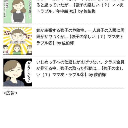
ると思っていたが…【強子の楽しい（？）ママ友
トラブル、年中編 #1】by 佐伯梅
妹が主張する強子の危険性。一人息子の入園に周
囲がザワつくが…【強子の楽しい（？）ママ友ト
ラブル③】by 佐伯梅
いじめっ子への仕返しがえげつない。クラス全員
が見守る中、強子の取った行動は…【強子の楽し
い（？）ママ友トラブル②】by 佐伯梅
<広告>