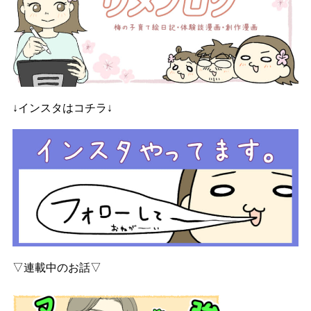
↓インスタはコチラ↓
▽連載中のお話▽