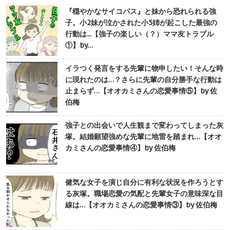
『穏やかなサイコパス』と妹から恐れられる強
子。小2妹が泣かされた小5姉が起こした最強の
行動は...【強子の楽しい（？）ママ友トラブル
①】by…
イラつく発言をする先輩に物申したい！そんな時
に現れたのは…？さらに先輩の自分勝手な行動は
止まらず…【オオカミさんの恋愛事情⑤】by 佐
伯梅
強子との出会いで人生観まで変わってしまった灰
塚。結婚願望強めな先輩に地雷を踏まれ…【オオ
カミさんの恋愛事情④】by 佐伯梅
健気な女子を演じ自分に有利な状況を作ろうとす
る灰塚。職場恋愛の気配と先輩女子の意味深な目
線は…【オオカミさんの恋愛事情③】by 佐伯梅