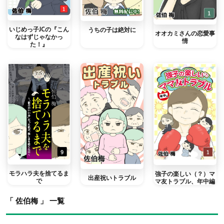
いじめっ子JCの『こん
うちの子は絶対に
オオカミさんの恋愛事
なはずじゃなかっ
情
た！』
モラハラ夫を捨てるま
強子の楽しい（？）マ
出産祝いトラブル
で
マ友トラブル、年中編
「 佐伯梅 」 一覧