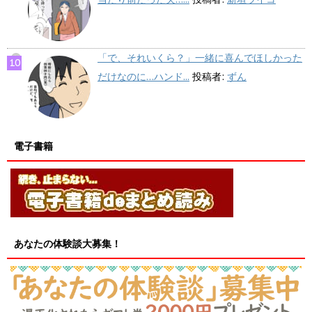
「で、それいくら？」一緒に喜んでほしかった
だけなのに…ハンド...
投稿者:
ずん
電子書籍
あなたの体験談大募集！