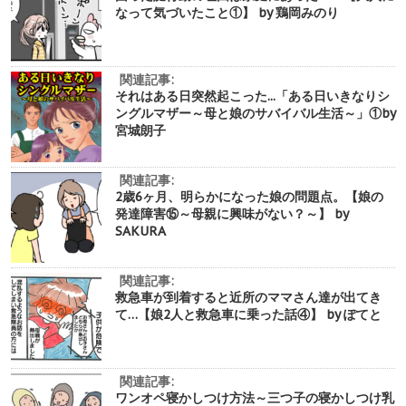
なって気づいたこと①】 by 鶏岡みのり
関連記事:
それはある日突然起こった...「ある日いきなりシ
ングルマザー～母と娘のサバイバル生活～」①by
宮城朗子
関連記事:
2歳6ヶ月、明らかになった娘の問題点。【娘の
発達障害⑮～母親に興味がない？～】 by
SAKURA
関連記事:
救急車が到着すると近所のママさん達が出てき
て…【娘2人と救急車に乗った話④】 by ぽてと
関連記事:
ワンオペ寝かしつけ方法～三つ子の寝かしつけ乳