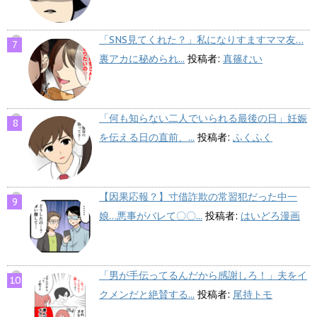
「SNS見てくれた？」私になりすますママ友…
裏アカに秘められ...
投稿者:
真篠むい
「何も知らない二人でいられる最後の日」妊娠
を伝える日の直前、...
投稿者:
ふくふく
【因果応報？】寸借詐欺の常習犯だった中一
娘…悪事がバレて〇〇...
投稿者:
はいどろ漫画
「男が手伝ってるんだから感謝しろ！」夫をイ
クメンだと絶賛する...
投稿者:
尾持トモ