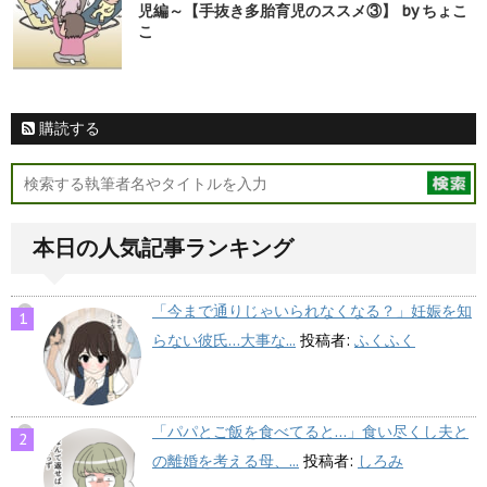
児編～【手抜き多胎育児のススメ③】 by ちょこ
こ
購読する
本日の人気記事ランキング
「今まで通りじゃいられなくなる？」妊娠を知
らない彼氏…大事な...
投稿者:
ふくふく
「パパとご飯を食べてると…」食い尽くし夫と
の離婚を考える母、...
投稿者:
しろみ