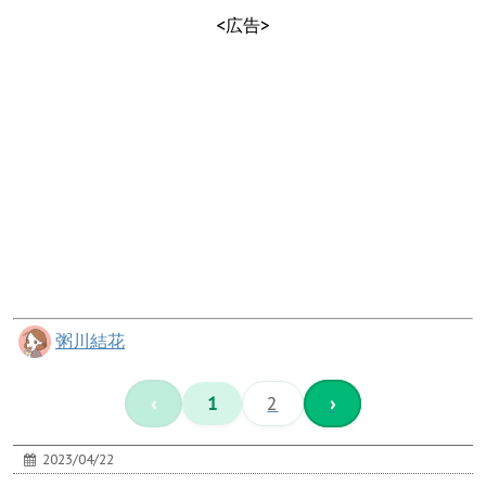
<広告>
粥川結花
‹
1
2
›
2023/04/22