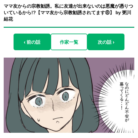
ママ友からの宗教勧誘。私に友達が出来ないのは悪魔が憑りつ
いているから!?【ママ友から宗教勧誘されてます⑧】 by 粥川
結花
‹ 前の話
作家一覧
次の話 ›