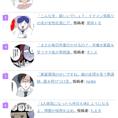
「こんな夫、嬉しいでしょ？」イクメン気取り
の夫が女性社員にア...
投稿者:
尾持トモ
「まさか毎日学童行かせるの？」共働き家庭を
笑うママ友が突然謝...
投稿者:
すじえ
「家庭環境のせいですね」娘の生理を笑う塾講
師…親を呼びつけ言...
投稿者:
yuiko
「1人病気になったら何日も休むようになる
よ」周囲が採用を止め...
投稿者:
ちまき