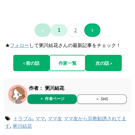
‹
1
2
›
★
フォロー
して粥川結花さんの最新記事をチェック！
‹ 前の話
作家一覧
次の話 ›
作者：
粥川結花
＞ 作者ページ
＞ SNS
トラブル
,
ママ
,
ママ友
ママ友から宗教勧誘されてま
す
,
粥川結花