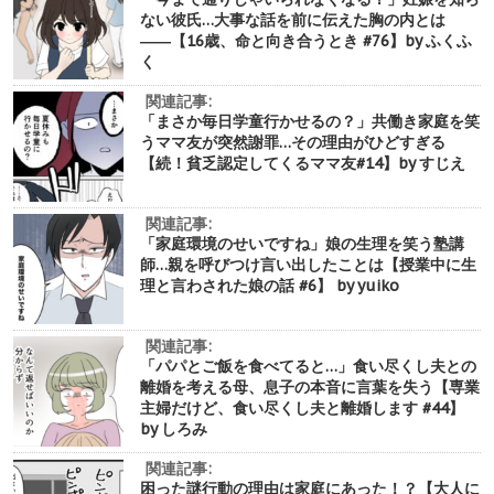
ない彼氏…大事な話を前に伝えた胸の内とは
――【16歳、命と向き合うとき #76】by ふくふ
く
関連記事:
「まさか毎日学童行かせるの？」共働き家庭を笑
うママ友が突然謝罪…その理由がひどすぎる
【続！貧乏認定してくるママ友#14】by すじえ
関連記事:
「家庭環境のせいですね」娘の生理を笑う塾講
師…親を呼びつけ言い出したことは【授業中に生
理と言わされた娘の話 #6】 by yuiko
関連記事:
「パパとご飯を食べてると…」食い尽くし夫との
離婚を考える母、息子の本音に言葉を失う【専業
主婦だけど、食い尽くし夫と離婚します #44】
by しろみ
関連記事:
困った謎行動の理由は家庭にあった！？【大人に