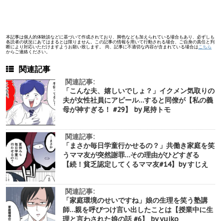
本記事は個人的体験談などに基づいて作成されており、脚色なども加えられている場合もあり、必ずしも
各読者の状況にあてはまるとは限りません。この記事の情報を用いて行動される場合、ご自身の責任と判
断により対応いただけますようお願い致します。 尚、記事に不適切な内容が含まれている場合は
こちら
からご連絡ください。
関連記事
関連記事:
「こんな夫、嬉しいでしょ？」イクメン気取りの
夫が女性社員にアピール…すると同僚が【私の義
母が神すぎる！ #29】 by 尾持トモ
関連記事:
「まさか毎日学童行かせるの？」共働き家庭を笑
うママ友が突然謝罪…その理由がひどすぎる
【続！貧乏認定してくるママ友#14】by すじえ
関連記事:
「家庭環境のせいですね」娘の生理を笑う塾講
師…親を呼びつけ言い出したことは【授業中に生
理と言わされた娘の話 #6】 by yuiko