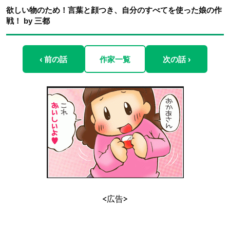
欲しい物のため！言葉と顔つき、自分のすべてを使った娘の作
戦！ by 三都
‹ 前の話
作家一覧
次の話 ›
<広告>