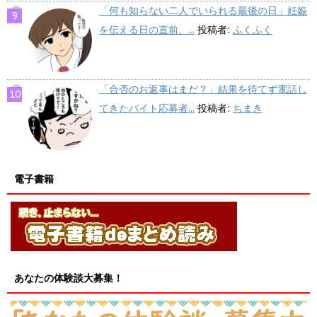
「何も知らない二人でいられる最後の日」妊娠
を伝える日の直前、...
投稿者:
ふくふく
「合否のお返事はまだ？」結果を待てず電話し
てきたバイト応募者...
投稿者:
ちまき
電子書籍
あなたの体験談大募集！