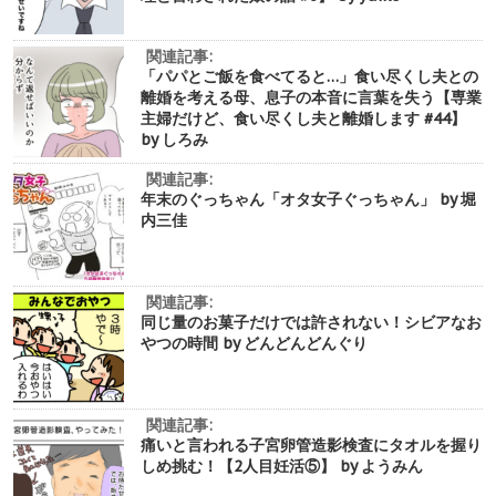
関連記事:
「パパとご飯を食べてると…」食い尽くし夫との
離婚を考える母、息子の本音に言葉を失う【専業
主婦だけど、食い尽くし夫と離婚します #44】
by しろみ
関連記事:
年末のぐっちゃん「オタ女子ぐっちゃん」 by 堀
内三佳
関連記事:
同じ量のお菓子だけでは許されない！シビアなお
やつの時間 by どんどんどんぐり
関連記事:
痛いと言われる子宮卵管造影検査にタオルを握り
しめ挑む！【2人目妊活⑤】 by ようみん