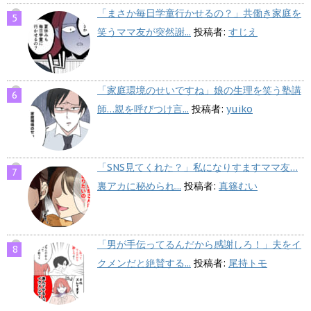
「まさか毎日学童行かせるの？」共働き家庭を
笑うママ友が突然謝...
投稿者:
すじえ
「家庭環境のせいですね」娘の生理を笑う塾講
師…親を呼びつけ言...
投稿者:
yuiko
「SNS見てくれた？」私になりすますママ友…
裏アカに秘められ...
投稿者:
真篠むい
「男が手伝ってるんだから感謝しろ！」夫をイ
クメンだと絶賛する...
投稿者:
尾持トモ