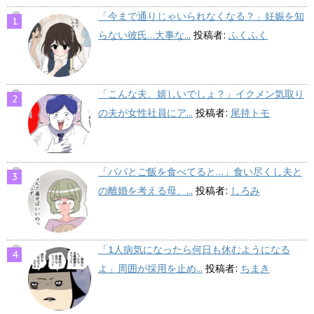
「今まで通りじゃいられなくなる？」妊娠を知
らない彼氏…大事な...
投稿者:
ふくふく
「こんな夫、嬉しいでしょ？」イクメン気取り
の夫が女性社員にア...
投稿者:
尾持トモ
「パパとご飯を食べてると…」食い尽くし夫と
の離婚を考える母、...
投稿者:
しろみ
「1人病気になったら何日も休むようになる
よ」周囲が採用を止め...
投稿者:
ちまき