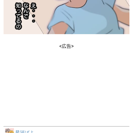
<広告>
星河ばよ