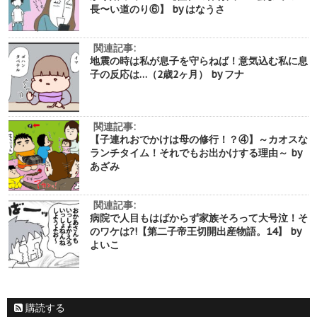
長〜い道のり⑥】 by はなうさ
関連記事:
地震の時は私が息子を守らねば！意気込む私に息
子の反応は…（2歳2ヶ月） by フナ
関連記事:
【子連れおでかけは母の修行！？④】～カオスな
ランチタイム！それでもお出かけする理由～ by
あざみ
関連記事:
病院で人目もはばからず家族そろって大号泣！そ
のワケは?!【第二子帝王切開出産物語。14】 by
よいこ
購読する