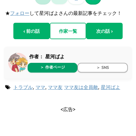
★
フォロー
して星河ばよさんの最新記事をチェック！
‹ 前の話
作家一覧
次の話 ›
作者：
星河ばよ
＞ 作者ページ
＞ SNS
トラブル
,
ママ
,
ママ友
ママ友は全員敵
,
星河ばよ
<広告>