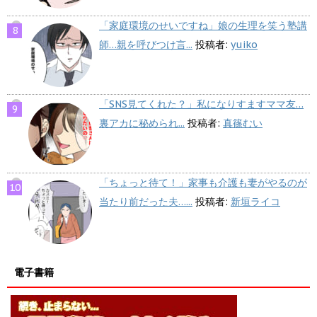
「家庭環境のせいですね」娘の生理を笑う塾講
師…親を呼びつけ言...
投稿者:
yuiko
「SNS見てくれた？」私になりすますママ友…
裏アカに秘められ...
投稿者:
真篠むい
「ちょっと待て！」家事も介護も妻がやるのが
当たり前だった夫…...
投稿者:
新垣ライコ
電子書籍