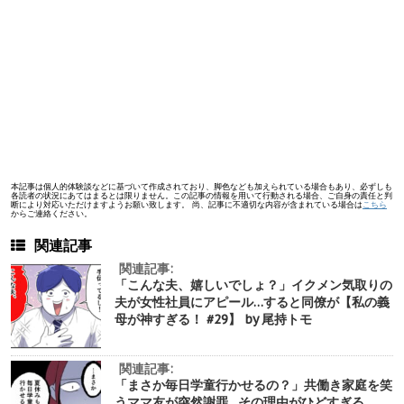
本記事は個人的体験談などに基づいて作成されており、脚色なども加えられている場合もあり、必ずしも
各読者の状況にあてはまるとは限りません。この記事の情報を用いて行動される場合、ご自身の責任と判
断により対応いただけますようお願い致します。 尚、記事に不適切な内容が含まれている場合は
こちら
からご連絡ください。
関連記事
関連記事:
「こんな夫、嬉しいでしょ？」イクメン気取りの
夫が女性社員にアピール…すると同僚が【私の義
母が神すぎる！ #29】 by 尾持トモ
関連記事:
「まさか毎日学童行かせるの？」共働き家庭を笑
うママ友が突然謝罪…その理由がひどすぎる