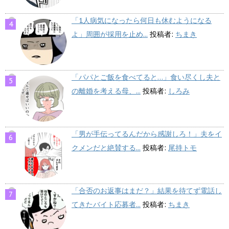
「1人病気になったら何日も休むようになる
よ」周囲が採用を止め...
投稿者:
ちまき
「パパとご飯を食べてると…」食い尽くし夫と
の離婚を考える母、...
投稿者:
しろみ
「男が手伝ってるんだから感謝しろ！」夫をイ
クメンだと絶賛する...
投稿者:
尾持トモ
「合否のお返事はまだ？」結果を待てず電話し
てきたバイト応募者...
投稿者:
ちまき