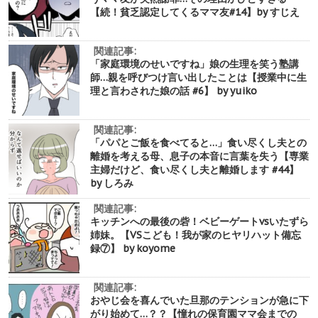
【続！貧乏認定してくるママ友#14】by すじえ
関連記事:
「家庭環境のせいですね」娘の生理を笑う塾講
師…親を呼びつけ言い出したことは【授業中に生
理と言わされた娘の話 #6】 by yuiko
関連記事:
「パパとご飯を食べてると…」食い尽くし夫との
離婚を考える母、息子の本音に言葉を失う【専業
主婦だけど、食い尽くし夫と離婚します #44】
by しろみ
関連記事:
キッチンへの最後の砦！ベビーゲートvsいたずら
姉妹。【VSこども！我が家のヒヤリハット備忘
録⑦】 by koyome
関連記事:
おやじ会を喜んでいた旦那のテンションが急に下
がり始めて…？？【憧れの保育園ママ会までの