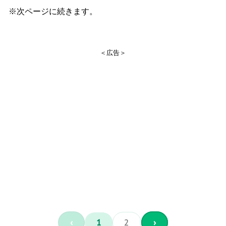
※次ページに続きます。
＜広告＞
‹
1
2
›