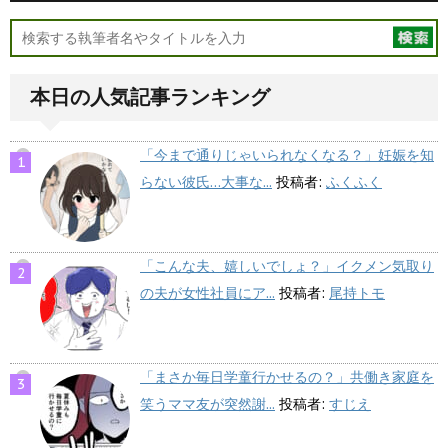
本日の人気記事ランキング
「今まで通りじゃいられなくなる？」妊娠を知
らない彼氏…大事な...
投稿者:
ふくふく
「こんな夫、嬉しいでしょ？」イクメン気取り
の夫が女性社員にア...
投稿者:
尾持トモ
「まさか毎日学童行かせるの？」共働き家庭を
笑うママ友が突然謝...
投稿者:
すじえ