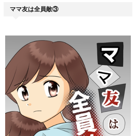
ママ友は全員敵③