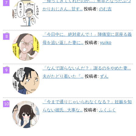
「帰ってきてくれたのか…」有罪となったぶつ
かりおじさん…甘す...
投稿者:
のむ吉
「今日中に、絶対産んで！」陣痛室に居座る義
母を追い返した妻に...
投稿者:
yuiko
「なんで謝らないんだ？」謝るのをやめた妻…
夫がたどり着いた『...
投稿者:
ずん
「今まで通りじゃいられなくなる？」妊娠を知
らない彼氏…大事な...
投稿者:
ふくふく