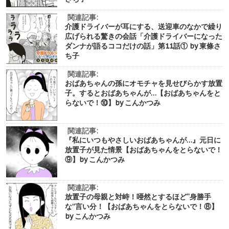
関連記事:
介護ドライバーが耳にする、送迎車のなかで繰り
広げられる驚きの会話「介護ドライバーになった
ダンナが語るココだけの話」第11話① by 東條さ
ち子
関連記事:
おばあちゃんの孫にオモチャを見せびらかす放置
子。するとおばあちゃんが…【おばあちゃんをと
らないで！⑩】by こんかつみ
関連記事:
『私にいつもやさしいおばあちゃんが…』元日に
放置子が見た情景【おばあちゃんをとらないで！
⑨】by こんかつみ
関連記事:
放置子の母親と対峙！唖然とするほど“身勝手
な”言い分！【おばあちゃんをとらないで！⑧】
by こんかつみ