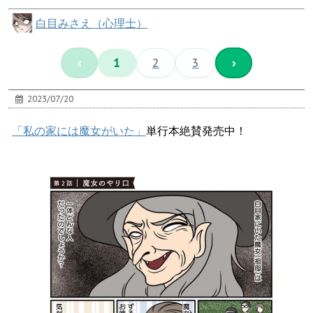
白目みさえ（心理士）
‹
1
2
3
›
2023/07/20
「私の家には魔女がいた」
単行本絶賛発売中！