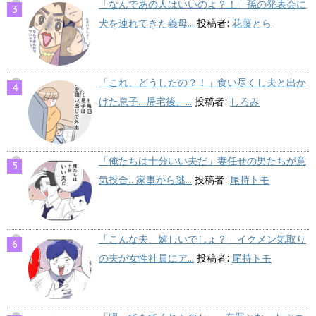
「なんであの人はいいのよ？！」孫の発表会に
犬を連れてきた義母...
投稿者:
花藤とら
「これ、どうしたの？！」食い尽くし夫と出か
けた息子…帰宅後、...
投稿者:
しろみ
「俺たちは十分いい夫だ」妻任せの男たちが意
気投合…家事から逃...
投稿者:
尾持トモ
「こんな夫、嬉しいでしょ？」イクメン気取り
の夫が女性社員にア...
投稿者:
尾持トモ