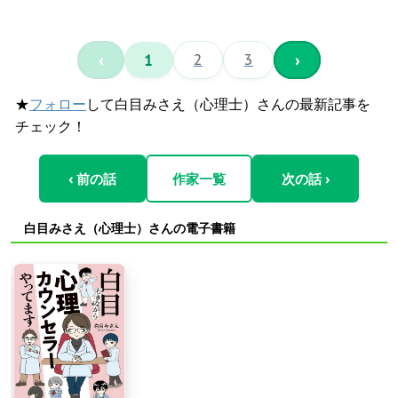
‹
1
2
3
›
★
フォロー
して白目みさえ（心理士）さんの最新記事を
チェック！
‹ 前の話
作家一覧
次の話 ›
白目みさえ（心理士）さんの電子書籍