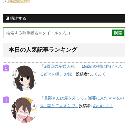
購読する
本日の人気記事ランキング
「2回目の産婦人科…」16歳の妊婦に向けられ
る好奇の目。お腹...
投稿者:
ふくふく
「旦那さんは席を外して」謝罪に来たママ友の
夫…妻と二人きりで...
投稿者:
みつけまま