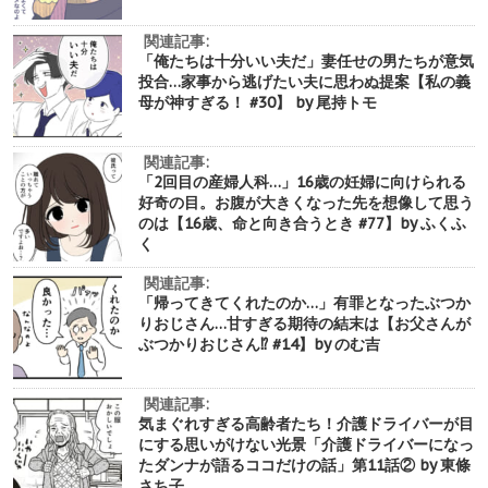
関連記事:
「俺たちは十分いい夫だ」妻任せの男たちが意気
投合…家事から逃げたい夫に思わぬ提案【私の義
母が神すぎる！ #30】 by 尾持トモ
関連記事:
「2回目の産婦人科…」16歳の妊婦に向けられる
好奇の目。お腹が大きくなった先を想像して思う
のは【16歳、命と向き合うとき #77】by ふくふ
く
関連記事:
「帰ってきてくれたのか…」有罪となったぶつか
りおじさん…甘すぎる期待の結末は【お父さんが
ぶつかりおじさん⁉︎ #14】by のむ吉
関連記事:
気まぐれすぎる高齢者たち！介護ドライバーが目
にする思いがけない光景「介護ドライバーになっ
たダンナが語るココだけの話」第11話② by 東條
さち子