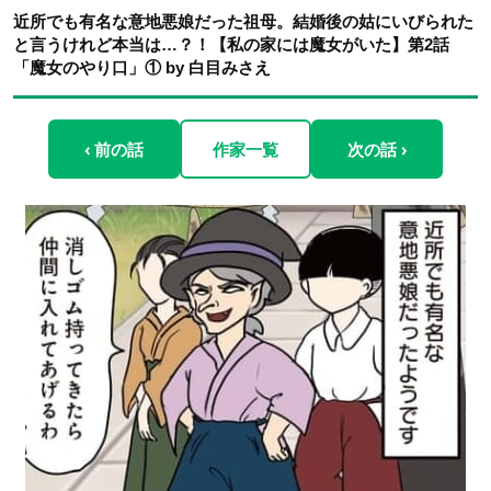
近所でも有名な意地悪娘だった祖母。結婚後の姑にいびられた
と言うけれど本当は…？！【私の家には魔女がいた】第2話
「魔女のやり口」① by 白目みさえ
‹ 前の話
作家一覧
次の話 ›