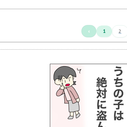
‹
1
2