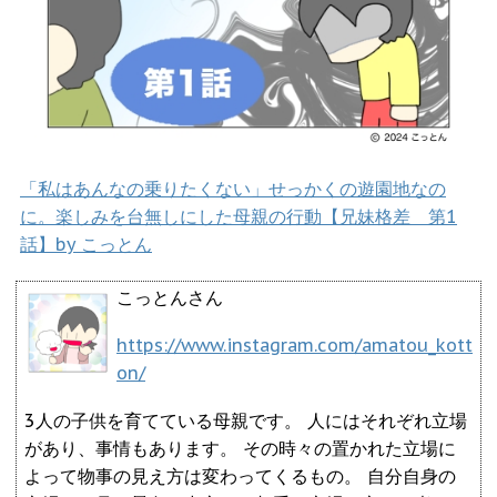
「私はあんなの乗りたくない」せっかくの遊園地なの
に。楽しみを台無しにした母親の行動【兄妹格差 第1
話】by こっとん
こっとんさん
https://www.instagram.com/amatou_kott
on/
3人の子供を育てている母親です。 人にはそれぞれ立場
があり、事情もあります。 その時々の置かれた立場に
よって物事の見え方は変わってくるもの。 自分自身の