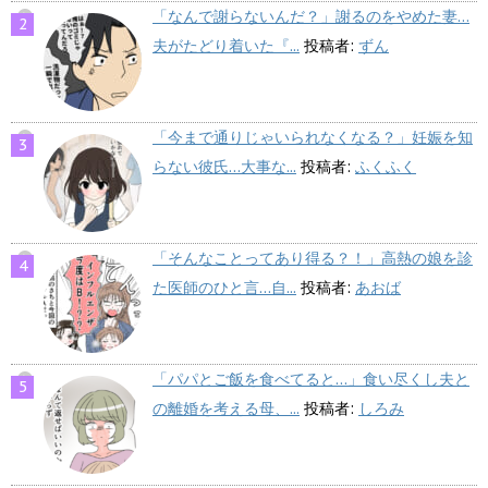
「なんで謝らないんだ？」謝るのをやめた妻…
夫がたどり着いた『...
投稿者:
ずん
「今まで通りじゃいられなくなる？」妊娠を知
らない彼氏…大事な...
投稿者:
ふくふく
「そんなことってあり得る？！」高熱の娘を診
た医師のひと言…自...
投稿者:
あおば
「パパとご飯を食べてると…」食い尽くし夫と
の離婚を考える母、...
投稿者:
しろみ