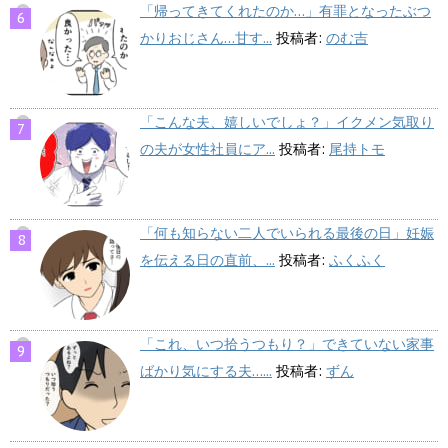
「帰ってきてくれたのか…」有罪となったぶつ
かりおじさん…甘す...
投稿者:
のむ吉
「こんな夫、嬉しいでしょ？」イクメン気取り
の夫が女性社員にア...
投稿者:
尾持トモ
「何も知らない二人でいられる最後の日」妊娠
を伝える日の直前、...
投稿者:
ふくふく
「これ、いつ拾うつもり？」できていない家事
ばかり気にする夫…...
投稿者:
ずん