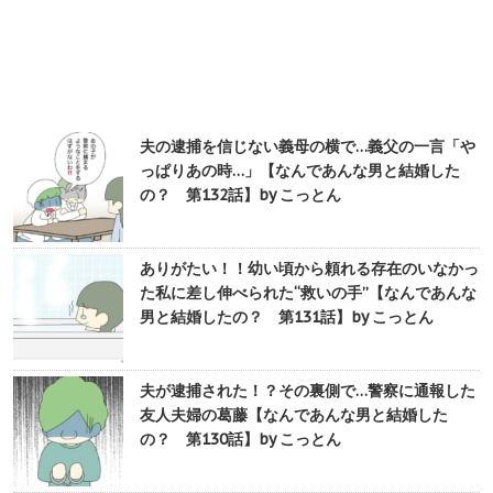
夫の逮捕を信じない義母の横で…義父の一言「や
っぱりあの時…」【なんであんな男と結婚した
の？ 第132話】by こっとん
ありがたい！！幼い頃から頼れる存在のいなかっ
た私に差し伸べられた“救いの手”【なんであんな
男と結婚したの？ 第131話】by こっとん
夫が逮捕された！？その裏側で…警察に通報した
友人夫婦の葛藤【なんであんな男と結婚した
の？ 第130話】by こっとん