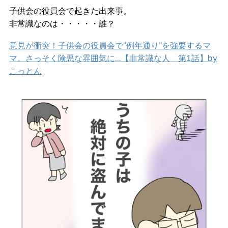
子供会の役員会で起きた出来事。
非常識なのは・・・・・誰？
意見が衝突！子供会の役員会で“例年通り”を強要するマ
マ。さっそく険悪な雰囲気に…【非常識な人 第1話】by
こっとん