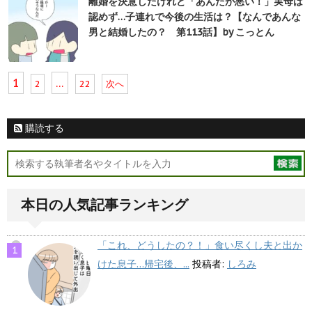
離婚を決意したけれど「あんたが悪い！」実母は
認めず…子連れで今後の生活は？【なんであんな
男と結婚したの？ 第113話】by こっとん
1
…
2
22
次へ
購読する
本日の人気記事ランキング
「これ、どうしたの？！」食い尽くし夫と出か
けた息子…帰宅後、...
投稿者:
しろみ