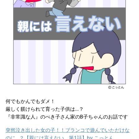
何でもかんでもダメ！
厳しく躾けられて育った子供は…？
『非常識な人』のべき子さん家のB子ちゃんのお話です
突然泣き出した女の子！！ブランコで遊んでいただけな
のに…？【親には言えない 第1話】by こっとん