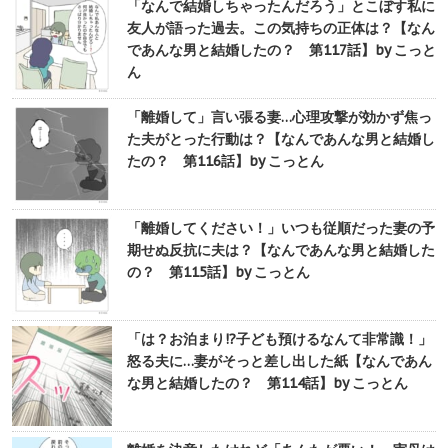
「なんで結婚しちゃったんだろう」とこぼす私に
友人が語った過去。この気持ちの正体は？【なん
であんな男と結婚したの？ 第117話】by こっと
ん
「離婚して」言い張る妻…心理攻撃が効かず焦っ
た夫がとった行動は？【なんであんな男と結婚し
たの？ 第116話】by こっとん
「離婚してください！」いつも従順だった妻の予
期せぬ反抗に夫は？【なんであんな男と結婚した
の？ 第115話】by こっとん
「は？お泊まり!?子ども預けるなんて非常識！」
怒る夫に…妻がそっと差し出した紙【なんであん
な男と結婚したの？ 第114話】by こっとん