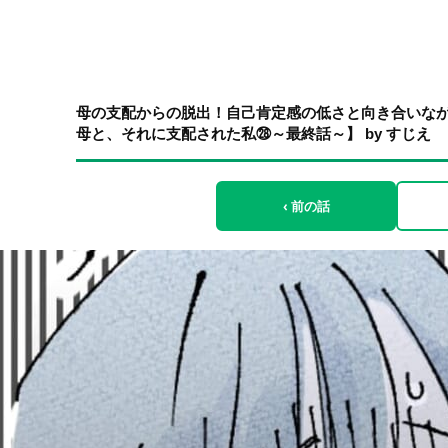
母の支配からの脱出！自己肯定感の低さと向き合いな
母と、それに支配された私㉘～最終話～】 by すじえ
‹ 前の話