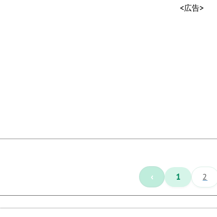
<広告>
‹
1
2