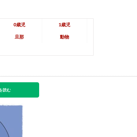
0歳児
1歳児
旦那
動物
を読む