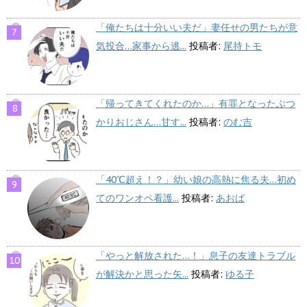
「俺たちは十分いい夫だ」妻任せの男たちが意
気投合…家事から逃...
投稿者:
尾持トモ
「帰ってきてくれたのか…」有罪となったぶつ
かりおじさん…甘す...
投稿者:
のむ吉
「40℃超え！？」幼い娘の高熱に焦る夫…初め
てのワンオペ看護...
投稿者:
あおば
「やっと解放された…！」息子の友達トラブル
が解決かと思った矢...
投稿者:
ゆる子