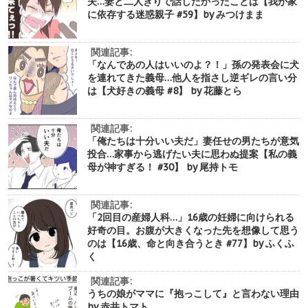
夫…妻と二人きりで話したかったことは【我が家
に依存する迷惑親子 #59】by みつけまま
関連記事:
「なんであの人はいいのよ？！」孫の発表会に犬
を連れてきた義母…他人を指さし逆ギレの言い分
は【犬好きの義母 #8】 by 花藤とら
関連記事:
「俺たちは十分いい夫だ」妻任せの男たちが意気
投合…家事から逃げたい夫に思わぬ提案【私の義
母が神すぎる！ #30】 by 尾持トモ
関連記事:
「2回目の産婦人科…」16歳の妊婦に向けられる
好奇の目。お腹が大きくなった先を想像して思う
のは【16歳、命と向き合うとき #77】by ふくふ
く
関連記事:
うちの娘がママに『抱っこして』と言わない理由
by 赤井トマト