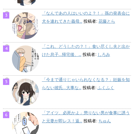
「なんであの人はいいのよ？！」孫の発表会に
犬を連れてきた義母...
投稿者:
花藤とら
「これ、どうしたの？！」食い尽くし夫と出か
けた息子…帰宅後、...
投稿者:
しろみ
「今まで通りじゃいられなくなる？」妊娠を知
らない彼氏…大事な...
投稿者:
ふくふく
「アイツ、必死かよ」懲りない男が食事に誘う
と元妻が即レス！返...
投稿者:
ちゅん