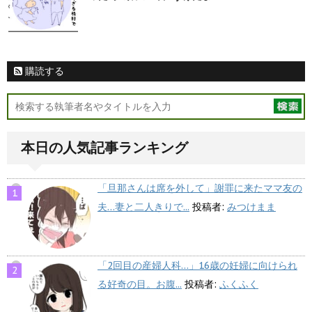
購読する
本日の人気記事ランキング
「旦那さんは席を外して」謝罪に来たママ友の
夫…妻と二人きりで...
投稿者:
みつけまま
「2回目の産婦人科…」16歳の妊婦に向けられ
る好奇の目。お腹...
投稿者:
ふくふく