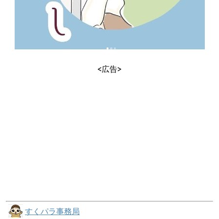
<広告>
すくパラ事務局