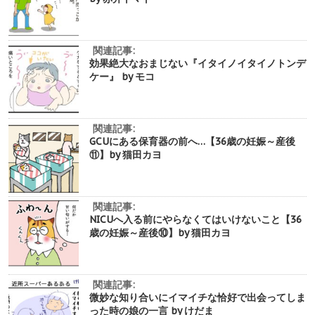
関連記事:
効果絶大なおまじない『イタイノイタイノトンデ
ケー』 by モコ
関連記事:
GCUにある保育器の前へ…【36歳の妊娠～産後
⑪】by 猫田カヨ
関連記事:
NICUへ入る前にやらなくてはいけないこと【36
歳の妊娠～産後⑩】by 猫田カヨ
関連記事:
微妙な知り合いにイマイチな恰好で出会ってしま
った時の娘の一言 by けだま