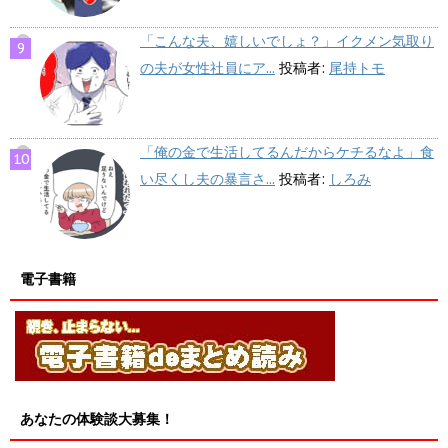
「こんな夫、嬉しいでしょ？」イクメン気取り
の夫が女性社員にア...
投稿者:
尾持トモ
「俺の金で生活してるんだからケチるなよ」食
い尽くし夫の暴言さ...
投稿者:
しろみ
電子書籍
あなたの体験談大募集！