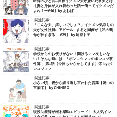
医師のひと言…自称イクメン夫が驚いた事実とは
【妻と身体が入れ替わった話ー俺ってイクメンだ
よね？ー#46】by あおば
関連記事:
「こんな夫、嬉しいでしょ？」イクメン気取りの
夫が女性社員にアピール…すると同僚が【私の義
母が神すぎる！ #29】 by 尾持トモ
関連記事:
学校からのお便りがない！聞けるママ友もいな
い！そんな時には…「ポンコツママのポンコツ事
件簿 」第1話【今日もやらかしてます】② by ポ
ンコツママ
関連記事:
小さい頃、親から繰り返し言われた言葉【呪いの
言葉①】 by CHIHIRO
関連記事:
現役助産師が綴る感動エピソード！ 大人気イン
スタグラマー・おたんこさんが知りたい！