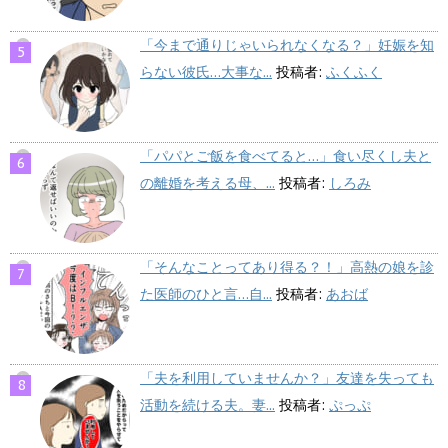
「今まで通りじゃいられなくなる？」妊娠を知
らない彼氏…大事な...
投稿者:
ふくふく
「パパとご飯を食べてると…」食い尽くし夫と
の離婚を考える母、...
投稿者:
しろみ
「そんなことってあり得る？！」高熱の娘を診
た医師のひと言…自...
投稿者:
あおば
「夫を利用していませんか？」友達を失っても
活動を続ける夫。妻...
投稿者:
ぷっぷ