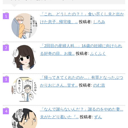
「これ、どうしたの？！」食い尽くし夫と出か
けた息子…帰宅後、...
投稿者:
しろみ
「2回目の産婦人科…」16歳の妊婦に向けられ
る好奇の目。お腹...
投稿者:
ふくふく
「帰ってきてくれたのか…」有罪となったぶつ
かりおじさん…甘す...
投稿者:
のむ吉
「なんで謝らないんだ？」謝るのをやめた妻…
夫がたどり着いた『...
投稿者:
ずん