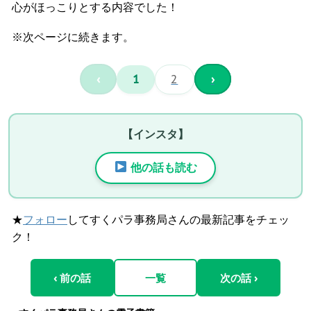
心がほっこりとする内容でした！
※次ページに続きます。
‹
1
2
›
【インスタ】
他の話も読む
★
フォロー
してすくパラ事務局さんの最新記事をチェッ
ク！
‹ 前の話
一覧
次の話 ›