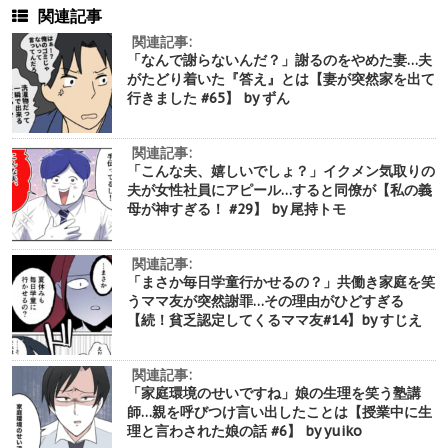
関連記事
関連記事:
「なんで謝らないんだ？」謝るのをやめた妻…夫
がたどり着いた『答え』とは【妻が突然家を出て
行きました #65】 by ずん
関連記事:
「こんな夫、嬉しいでしょ？」イクメン気取りの
夫が女性社員にアピール…すると同僚が【私の義
母が神すぎる！ #29】 by 尾持トモ
関連記事:
「まさか毎日学童行かせるの？」共働き家庭を笑
うママ友が突然謝罪…その理由がひどすぎる
【続！貧乏認定してくるママ友#14】by すじえ
関連記事:
「家庭環境のせいですね」娘の生理を笑う塾講
師…親を呼びつけ言い出したことは【授業中に生
理と言わされた娘の話 #6】 by yuiko