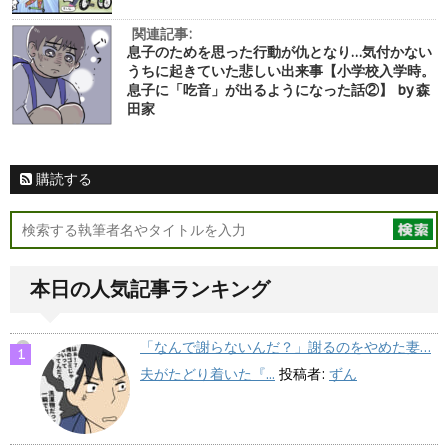
関連記事:
息子のためを思った行動が仇となり…気付かない
うちに起きていた悲しい出来事【小学校入学時。
息子に「吃音」が出るようになった話②】 by 森
田家
購読する
本日の人気記事ランキング
「なんで謝らないんだ？」謝るのをやめた妻…
夫がたどり着いた『...
投稿者:
ずん