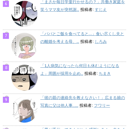
「まさか毎日学童行かせるの？」共働き家庭を
笑うママ友が突然謝...
投稿者:
すじえ
「パパとご飯を食べてると…」食い尽くし夫と
の離婚を考える母、...
投稿者:
しろみ
「1人病気になったら何日も休むようになる
よ」周囲が採用を止め...
投稿者:
ちまき
「彼の親の連絡先を教えなさい！」広まる娘の
写真に父は他人事…...
投稿者:
フワリー