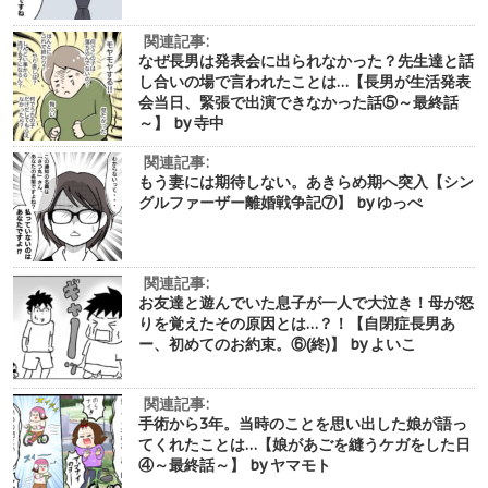
関連記事:
なぜ長男は発表会に出られなかった？先生達と話
し合いの場で言われたことは…【長男が生活発表
会当日、緊張で出演できなかった話⑤～最終話
～】 by 寺中
関連記事:
もう妻には期待しない。あきらめ期へ突入【シン
グルファーザー離婚戦争記⑦】 by ゆっぺ
関連記事:
お友達と遊んでいた息子が一人で大泣き！母が怒
りを覚えたその原因とは…？！【自閉症長男あ
ー、初めてのお約束。⑥(終)】 by よいこ
関連記事:
手術から3年。当時のことを思い出した娘が語っ
てくれたことは…【娘があごを縫うケガをした日
④～最終話～】 by ヤマモト