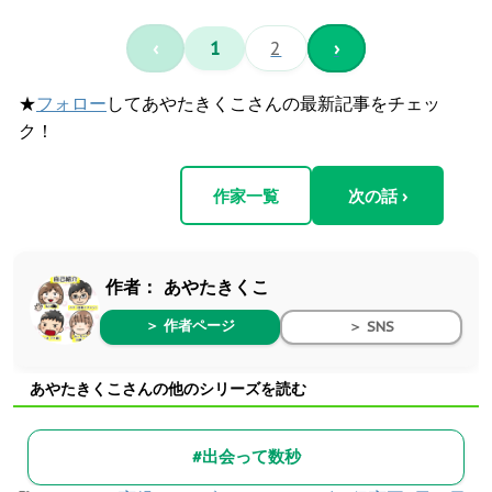
‹
1
2
›
★
フォロー
してあやたきくこさんの最新記事をチェッ
ク！
作家一覧
次の話 ›
作者：
あやたきくこ
＞ 作者ページ
＞ SNS
あやたきくこさんの他のシリーズを読む
#出会って数秒