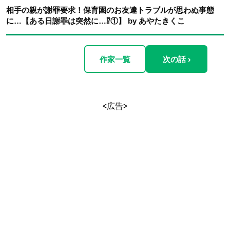
相手の親が謝罪要求！保育園のお友達トラブルが思わぬ事態
に…【ある日謝罪は突然に…⁉︎①】 by あやたきくこ
作家一覧
次の話 ›
<広告>