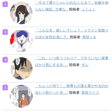
「今まで通りじゃいられなくなる？」妊娠を知
らない彼氏…大事な...
投稿者:
ふくふく
「こんな夫、嬉しいでしょ？」イクメン気取り
の夫が女性社員にア...
投稿者:
尾持トモ
「これ、いつ拾うつもり？」できていない家事
ばかり気にする夫…...
投稿者:
ずん
「ちょっと待て！」家事も介護も妻がやるのが
当たり前だった夫…...
投稿者:
新垣ライコ