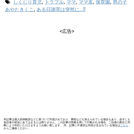
しくじり育児
,
トラブル
,
ママ
,
ママ友
,
保育園
,
男の子
あやたきくこ
,
ある日謝罪は突然に…⁉︎
<広告>
本記事は個人的体験談などに基づいて作成されており、脚色なども加えられている場合もあり、必ずしも
各読者の状況にあてはまるとは限りません。この記事の情報を用いて行動される場合、ご自身の責任と判
断により対応いただけますようお願い致します。 尚、記事に不適切な内容が含まれている場合は
こちら
からご連絡ください。