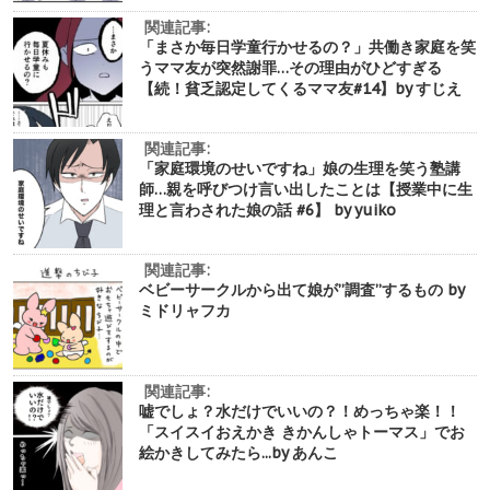
関連記事:
「まさか毎日学童行かせるの？」共働き家庭を笑
うママ友が突然謝罪…その理由がひどすぎる
【続！貧乏認定してくるママ友#14】by すじえ
関連記事:
「家庭環境のせいですね」娘の生理を笑う塾講
師…親を呼びつけ言い出したことは【授業中に生
理と言わされた娘の話 #6】 by yuiko
関連記事:
ベビーサークルから出て娘が”調査”するもの by
ミドリャフカ
関連記事:
嘘でしょ？水だけでいいの？！めっちゃ楽！！
「スイスイおえかき きかんしゃトーマス」でお
絵かきしてみたら...by あんこ