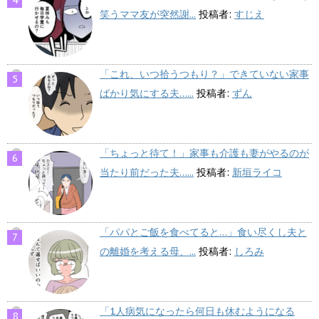
笑うママ友が突然謝...
投稿者:
すじえ
「これ、いつ拾うつもり？」できていない家事
ばかり気にする夫…...
投稿者:
ずん
「ちょっと待て！」家事も介護も妻がやるのが
当たり前だった夫…...
投稿者:
新垣ライコ
「パパとご飯を食べてると…」食い尽くし夫と
の離婚を考える母、...
投稿者:
しろみ
「1人病気になったら何日も休むようになる