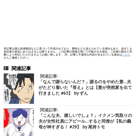
本記事は個人的体験談などに基づいて作成されており、脚色なども加えられている場合もあり、必ずしも
各読者の状況にあてはまるとは限りません。この記事の情報を用いて行動される場合、ご自身の責任と判
断により対応いただけますようお願い致します。 尚、記事に不適切な内容が含まれている場合は
こちら
からご連絡ください。
関連記事
関連記事:
「なんで謝らないんだ？」謝るのをやめた妻…夫
がたどり着いた『答え』とは【妻が突然家を出て
行きました #65】 by ずん
関連記事:
「こんな夫、嬉しいでしょ？」イクメン気取りの
夫が女性社員にアピール…すると同僚が【私の義
母が神すぎる！ #29】 by 尾持トモ