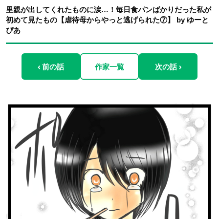
里親が出してくれたものに涙…！毎日食パンばかりだった私が
初めて見たもの【虐待母からやっと逃げられた⑦】 by ゆーと
ぴあ
‹ 前の話
作家一覧
次の話 ›