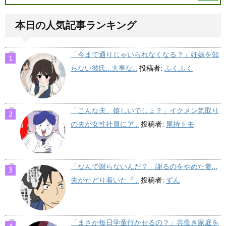
本日の人気記事ランキング
「今まで通りじゃいられなくなる？」妊娠を知
らない彼氏…大事な...
投稿者:
ふくふく
「こんな夫、嬉しいでしょ？」イクメン気取り
の夫が女性社員にア...
投稿者:
尾持トモ
「なんで謝らないんだ？」謝るのをやめた妻…
夫がたどり着いた『...
投稿者:
ずん
「まさか毎日学童行かせるの？」共働き家庭を