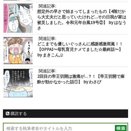
関連記事:
想定外の早さで始まってしまったもの【4階だか
ら大丈夫だと思っていたけれど…その日我が家は
被災しました。令和元年台風19号②】 by はなう
さ
関連記事:
どこまでも優しいぐっさんに感謝感激雨嵐！！
【OPPAI〜母乳育児ナメてました☆最終話〜】
by まきこんぶ
関連記事:
2回目の帝王切開は激痛が…？！【帝王切開で麻
酔が効かなかった話①】 by わさび
購読する