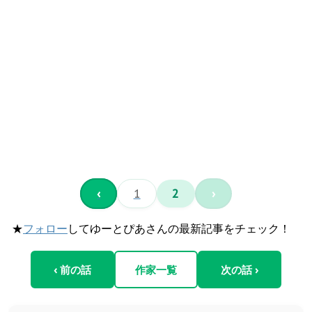
‹
1
2
›
★
フォロー
してゆーとぴあさんの最新記事をチェック！
‹ 前の話
作家一覧
次の話 ›