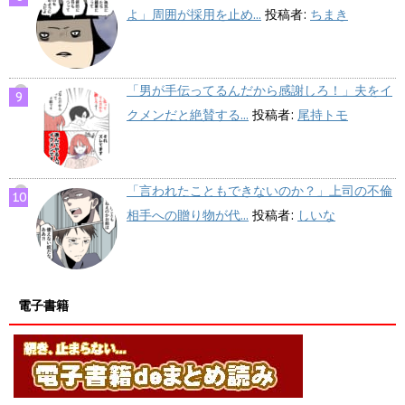
よ」周囲が採用を止め...
投稿者:
ちまき
「男が手伝ってるんだから感謝しろ！」夫をイ
クメンだと絶賛する...
投稿者:
尾持トモ
「言われたこともできないのか？」上司の不倫
相手への贈り物が代...
投稿者:
しいな
電子書籍