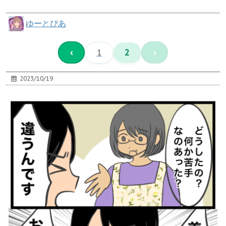
ゆーとぴあ
‹
1
2
›
2023/10/19