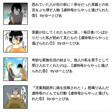
恐れていた人が目の前に！幸せだった里親との生
活をぶち壊す人物【虐待母からやっと逃げられた
⑧】 by ゆーとぴあ
里親が出してくれたものに涙…！毎日食パンばか
りだった私が初めて見たもの【虐待母からやっと
逃げられた⑦】 by ゆーとぴあ
奇妙な家族生活の始まり。他人の私を里子として
受け入れてくれたのは…【虐待母からやっと逃げ
られた⑥】 by ゆーとぴあ
『児童相談所に娘を拉致された！』怒鳴り込んだ
虐待母のとんでも行動【虐待母からやっと逃げら
れた⑤】 by ゆーとぴあ