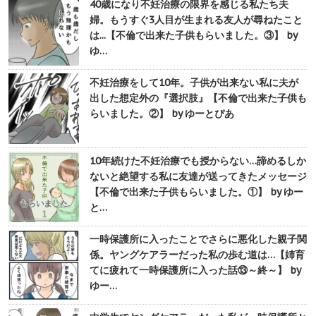
40歳になり不妊治療の限界を感じる私たち夫
婦。もうすぐ3人目が生まれる友人が尋ねたこと
は...【不倫で出来た子供もらいました。③】 by
ゆ…
不妊治療をして10年。子供が出来ない私に夫が
出した想定外の『選択肢』【不倫で出来た子供も
らいました。②】 by ゆーとぴあ
10年続けた不妊治療でも授からない…諦めるしか
ないと絶望する私に友達が送ってきたメッセージ
【不倫で出来た子供もらいました。①】 by ゆー
と…
一時保護所に入ったことでさらに悪化した親子関
係。ヤングケアラーだった私の歩む道は…【姉育
てに疲れて一時保護所に入った話⑬～終～】 by
ゆー…