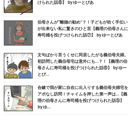
けられた話⑧】 by ゆーとぴあ
伯母さんが“離婚の勧め”？！子どもが幼く手伝い
が出来ない私に驚きのひと言【義理の伯母さんに
寿司桶を投げつけられた話⑦】 by ゆーとぴあ
文句ばかり言うくせに同居したがる義伯母夫婦。
初訪問した義伯母宅は意外にも…？！【義理の伯
母さんに寿司桶を投げつけられた話⑥】 by ゆー
とぴ…
合鍵で我が家に自在に出入りする義伯母夫婦宅を
アポなし訪問！チャイムを押した第一声は…【義
理の伯母さんに寿司桶を投げつけられた話⑤】
by ゆ…