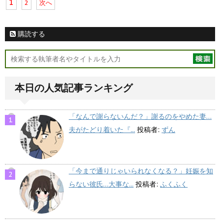
1
2
次へ
購読する
本日の人気記事ランキング
「なんで謝らないんだ？」謝るのをやめた妻…
夫がたどり着いた『...
投稿者:
ずん
「今まで通りじゃいられなくなる？」妊娠を知
らない彼氏…大事な...
投稿者:
ふくふく