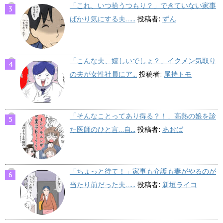
「これ、いつ拾うつもり？」できていない家事
ばかり気にする夫…...
投稿者:
ずん
「こんな夫、嬉しいでしょ？」イクメン気取り
の夫が女性社員にア...
投稿者:
尾持トモ
「そんなことってあり得る？！」高熱の娘を診
た医師のひと言…自...
投稿者:
あおば
「ちょっと待て！」家事も介護も妻がやるのが
当たり前だった夫…...
投稿者:
新垣ライコ