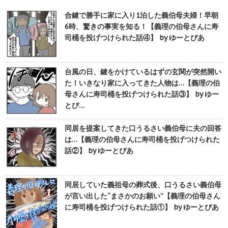
合鍵で勝手に家に入り1泊した義伯母夫婦！早朝
6時、驚きの事実を知る！【義理の伯母さんに寿
司桶を投げつけられた話④】 by ゆーとぴあ
台風の日、鍵をかけているはずの玄関が突然開い
た！いきなり家に入ってきた人物は…【義理の伯
母さんに寿司桶を投げつけられた話③】 by ゆー
とぴ…
同居を提案してきた口うるさい義伯母に夫の回答
は…【義理の伯母さんに寿司桶を投げつけられた
話②】 by ゆーとぴあ
同居していた義祖母の葬式後、口うるさい義伯母
が言い出した“まさかのお願い”【義理の伯母さん
に寿司桶を投げつけられた話①】 by ゆーとぴあ