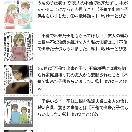
うちの子は養子で“友人の不倫で出来た子”。手が
かかるようになった今思うこと【不倫で出来た子
供もらいました。⑦～最終話～】 by ゆーとぴあ
「不倫で出来た子をもらってほしい」友人の頼み
に長年不妊治療を続けてきた私の決断は…【不倫
で出来た子供もらいました。⑥】 by ゆーとぴあ
3人目は“不倫で出来た子”。不倫相手には縁を切
られ家庭崩壊寸前の友人から懇願されたこと【不
倫で出来た子供もらいました。⑤】 by ゆーとぴ
あ
「子供いる？」不妊に悩む私達夫婦に友人の信じ
難い言葉。驚きの事情とは【不倫で出来た子供も
らいました。④】 by ゆーとぴあ