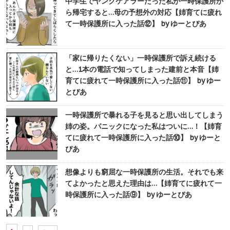
中学生でヤングケアラーだった私が一時保護所か
ら帰宅すると…母の予想外の対応【姉育てに疲れ
て一時保護所に入った話⑫】 by ゆーとぴあ
「家に帰りたくない」一時保護所で訴え続ける
と…1本の電話で知ってしまった建前と本音【姉
育てに疲れて一時保護所に入った話⑪】 by ゆー
とぴあ
一時保護所で暴れる子を見ると思い出してしまう
姉の姿。パニックになった私はついに…！【姉育
てに疲れて一時保護所に入った話⑩】 by ゆーと
ぴあ
想像よりも窮屈な一時保護所の生活。それでも来
てよかったと思えた理由は…【姉育てに疲れて一
時保護所に入った話⑨】 by ゆーとぴあ