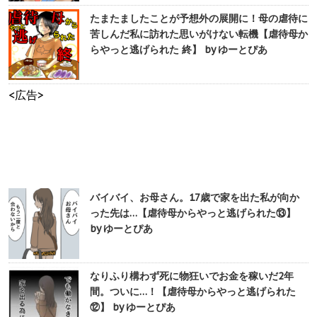
たまたましたことが予想外の展開に！母の虐待に
苦しんだ私に訪れた思いがけない転機【虐待母か
らやっと逃げられた 終】 by ゆーとぴあ
<広告>
バイバイ、お母さん。17歳で家を出た私が向か
った先は…【虐待母からやっと逃げられた⑬】
by ゆーとぴあ
なりふり構わず死に物狂いでお金を稼いだ2年
間。ついに…！【虐待母からやっと逃げられた
⑫】 by ゆーとぴあ