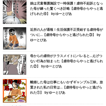
娘は児童養護施設で一時保護！虐待不起訴となっ
た母が練った驚くべき計略【虐待母からやっと逃
げられた④】 by ゆーとぴあ
近所の人が通報！生活保護不正受給する虐待母が
ついに…【虐待母からやっと逃げられた③】 by
ゆーとぴあ
母からの虐待がクラスメイトにバレると…えげつ
ない行為が始まった【虐待母からやっと逃げられ
た②】 by ゆーとぴあ
離婚した母は仕事にもいかずギャンブル三昧。放
置された私の日常は…【虐待母からやっと逃げら
れた①】 by ゆーとぴあ