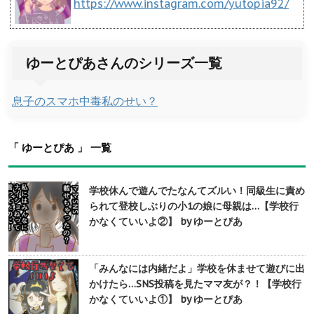
https://www.instagram.com/yutopia92/
ゆーとぴあさんのシリーズ一覧
息子のスマホ中毒私のせい？
「 ゆーとぴあ 」 一覧
学校休んで遊んでたなんてズルい！同級生に責め
られて登校しぶりの小1の娘に母親は…【学校行
かなくていいよ②】 by ゆーとぴあ
「みんなには内緒だよ」学校を休ませて遊びに出
かけたら…SNS投稿を見たママ友が？！【学校行
かなくていいよ①】 by ゆーとぴあ