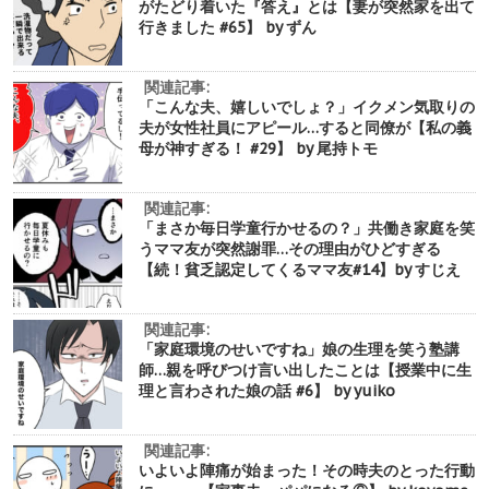
がたどり着いた『答え』とは【妻が突然家を出て
行きました #65】 by ずん
関連記事:
「こんな夫、嬉しいでしょ？」イクメン気取りの
夫が女性社員にアピール…すると同僚が【私の義
母が神すぎる！ #29】 by 尾持トモ
関連記事:
「まさか毎日学童行かせるの？」共働き家庭を笑
うママ友が突然謝罪…その理由がひどすぎる
【続！貧乏認定してくるママ友#14】by すじえ
関連記事:
「家庭環境のせいですね」娘の生理を笑う塾講
師…親を呼びつけ言い出したことは【授業中に生
理と言わされた娘の話 #6】 by yuiko
関連記事:
いよいよ陣痛が始まった！その時夫のとった行動