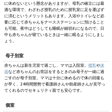
に休めないという懸念がありますが、母乳の確立には最
適な環境で、わざわざ授乳のために授乳室に足を運ばず
に済むというメリットもあります。入浴やトイレなど必
要に応じて赤ちゃんをナースステーションに預けること
も可能。夜中はどうしても睡眠が細切れになるので、日
中も赤ちゃんが寝ているときは一緒に眠るようにしまし
ょう。
母子別室
赤ちゃんは新生児室で過ごし、ママは入院室。
授乳
や
沐
浴
など赤ちゃんのお世話をするときのみ母子が一緒に過
ごすのが母子別室。ママは十分に休めるので体の回復も
が早く、24時間態勢で看護師さんや助産師さんが見守っ
てくれるのでセキュリティ面でも安心です。
個室