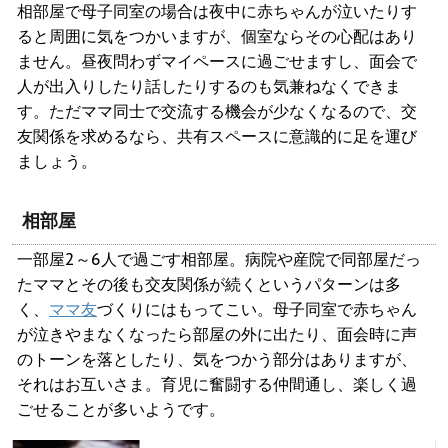
相部屋で母子同室の場合は夜中に赤ちゃんが泣いたりす
ると周囲に気をつかいますが、個室ならその心配はあり
ません。昼夜問わずマイペースに過ごせますし、面会で
人が出入りしたり話したりするのも気兼ねなくできま
す。ただママ同士で交流する機会が少なくなるので、交
友関係を求めるなら、共有スペースに意識的に足を運び
ましょう。
相部屋
一部屋2～6人で過ごす相部屋。病院や産院で同部屋だっ
たママとその後も交友関係が続くというパターンは多
く、
ママ友
づくりにはもってこい。母子同室で赤ちゃん
が泣きやまなくなったら部屋の外に出たり、面会時に声
のトーンを落としたり、気をつかう部分はありますが、
それはお互いさま。育児に奮闘する仲間通し、楽しく過
ごせることが多いようです。