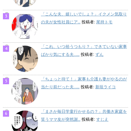
「こんな夫、嬉しいでしょ？」イクメン気取り
の夫が女性社員にア...
投稿者:
尾持トモ
「これ、いつ拾うつもり？」できていない家事
ばかり気にする夫…...
投稿者:
ずん
「ちょっと待て！」家事も介護も妻がやるのが
当たり前だった夫…...
投稿者:
新垣ライコ
「まさか毎日学童行かせるの？」共働き家庭を
笑うママ友が突然謝...
投稿者:
すじえ