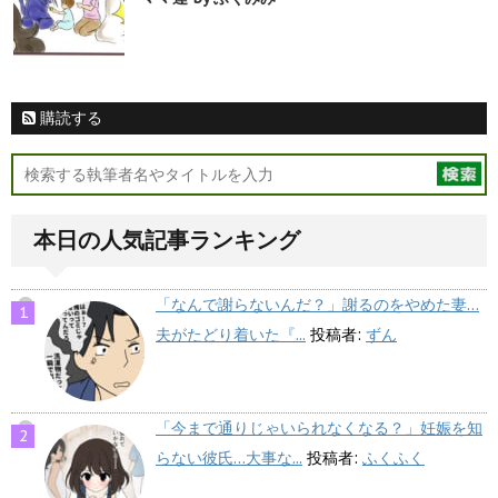
購読する
本日の人気記事ランキング
「なんで謝らないんだ？」謝るのをやめた妻…
夫がたどり着いた『...
投稿者:
ずん
「今まで通りじゃいられなくなる？」妊娠を知
らない彼氏…大事な...
投稿者:
ふくふく