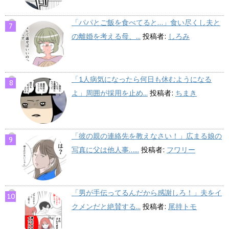
「パパとご飯を食べてると…」食い尽くし夫と
の離婚を考える母、...
投稿者:
しろみ
「1人病気になったら何日も休むようになる
よ」周囲が採用を止め...
投稿者:
ちまき
「彼の親の連絡先を教えなさい！」広まる娘の
写真に父は他人事…...
投稿者:
フワリー
「男が手伝ってるんだから感謝しろ！」夫をイ
クメンだと絶賛する...
投稿者:
尾持トモ