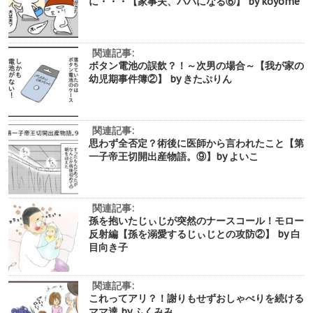
に・・・【家事夫、パパになる⑥】 by koyome
関連記事:
ボタン電池の誤飲？！～次男の場合～【我が家の
幼児期事件簿②】 by きたぷりん
関連記事:
思わず全否定？術後に医師から言われたこと【第
一子帝王切開出産物語。⑨】by よいこ
関連記事:
孫を抱いたじぃじが突然のナースコール！モロー
反射編【孫を溺愛するじぃじとの攻防②】 by 白
目向き子
関連記事:
これってアリ？！謝りもせずおしゃべりを続ける
ママ達 by ふくみみ