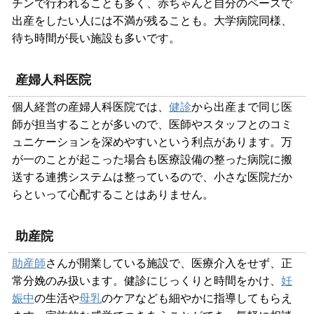
チンで行われることも多く、赤ちゃんと自分のペースで
出産をしたい人には不満が残ることも。大学病院同様、
待ち時間が長い施設も多いです。
産婦人科医院
個人経営の産婦人科医院では、
健診
から出産まで同じ医
師が担当することが多いので、医師やスタッフとのコミ
ュニケーションを深めやすいという利点があります。万
が一のことが起こった場合も医療設備の整った病院に搬
送する連携システムは整っているので、小さな医院だか
らといって心配することはありません。
助産院
助産師
さんが開業している施設で、医療介入をせず、正
常分娩のみ扱います。健診にじっくりと時間をかけ、
妊
娠中
の生活や
母乳
のケアなども細やかに指導してもらえ