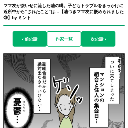
ママ友が腹いせに流した嘘の噂。子どもトラブルをきっかけに
近所中から“されたこと”は…【嘘つきママ友に嵌められました
㉘】by ミント
‹ 前の話
作家一覧
次の話 ›