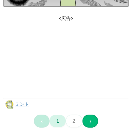
<広告>
ミント
‹
1
2
›