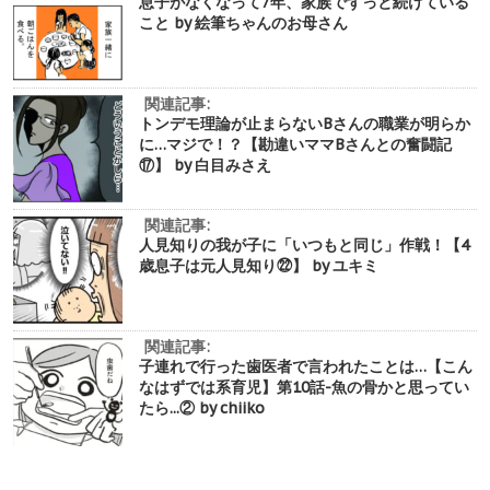
息子がなくなって7年、家族でずっと続けている
こと by 絵筆ちゃんのお母さん
関連記事:
トンデモ理論が止まらないBさんの職業が明らか
に…マジで！？【勘違いママBさんとの奮闘記
⑰】 by 白目みさえ
関連記事:
人見知りの我が子に「いつもと同じ」作戦！【4
歳息子は元人見知り㉒】 by ユキミ
関連記事:
子連れで行った歯医者で言われたことは…【こん
なはずでは系育児】第10話-魚の骨かと思ってい
たら...② by chiiko