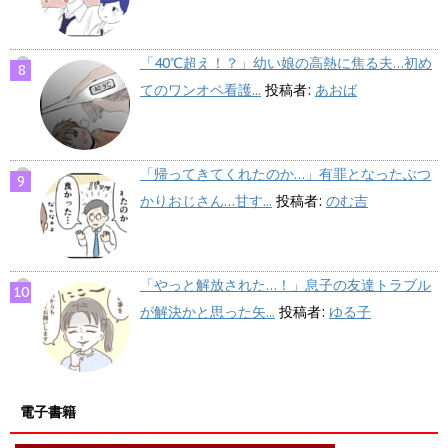
「40℃超え！？」幼い娘の高熱に焦る夫…初め
てのワンオペ看護...
投稿者:
あおば
「帰ってきてくれたのか…」有罪となったぶつ
かりおじさん…甘す...
投稿者:
のむ吉
「やっと解放された…！」息子の友達トラブル
が解決かと思った矢...
投稿者:
ゆる子
電子書籍