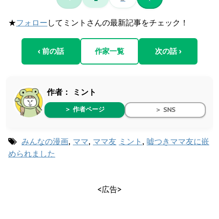
★
フォロー
してミントさんの最新記事をチェック！
‹ 前の話
作家一覧
次の話 ›
作者：
ミント
＞ 作者ページ
＞ SNS
みんなの漫画
,
ママ
,
ママ友
ミント
,
嘘つきママ友に嵌
められました
<広告>