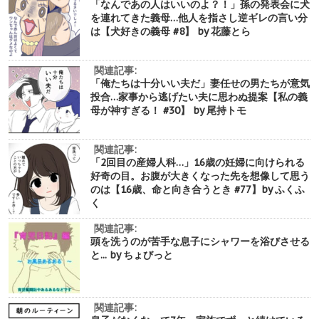
「なんであの人はいいのよ？！」孫の発表会に犬
を連れてきた義母…他人を指さし逆ギレの言い分
は【犬好きの義母 #8】 by 花藤とら
関連記事:
「俺たちは十分いい夫だ」妻任せの男たちが意気
投合…家事から逃げたい夫に思わぬ提案【私の義
母が神すぎる！ #30】 by 尾持トモ
関連記事:
「2回目の産婦人科…」16歳の妊婦に向けられる
好奇の目。お腹が大きくなった先を想像して思う
のは【16歳、命と向き合うとき #77】by ふくふ
く
関連記事:
頭を洗うのが苦手な息子にシャワーを浴びさせる
と... by ちょびっと
関連記事: