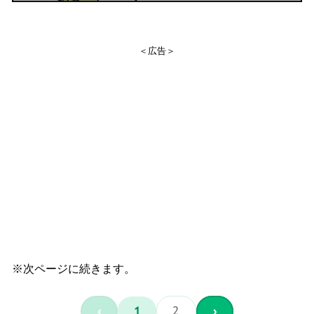
＜広告＞
※次ページに続きます。
‹
1
2
›