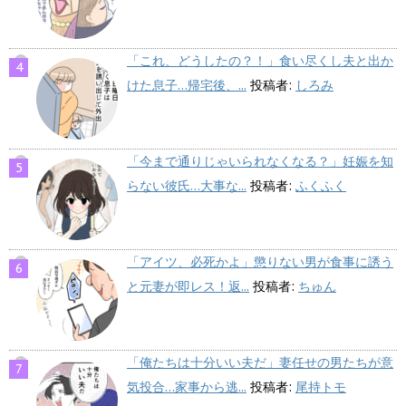
「これ、どうしたの？！」食い尽くし夫と出か
けた息子…帰宅後、...
投稿者:
しろみ
「今まで通りじゃいられなくなる？」妊娠を知
らない彼氏…大事な...
投稿者:
ふくふく
「アイツ、必死かよ」懲りない男が食事に誘う
と元妻が即レス！返...
投稿者:
ちゅん
「俺たちは十分いい夫だ」妻任せの男たちが意
気投合…家事から逃...
投稿者:
尾持トモ