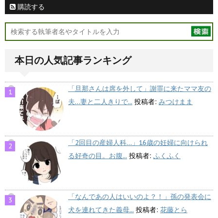
購読する
本日の人気記事ランキング
「旦那さんは席を外して」謝罪に来たママ友の
夫…妻と二人きりで...
投稿者:
みつけまま
「2回目の産婦人科…」16歳の妊婦に向けられ
る好奇の目。お腹...
投稿者:
ふくふく
「なんであの人はいいのよ？！」孫の発表会に
犬を連れてきた義母...
投稿者:
花藤とら