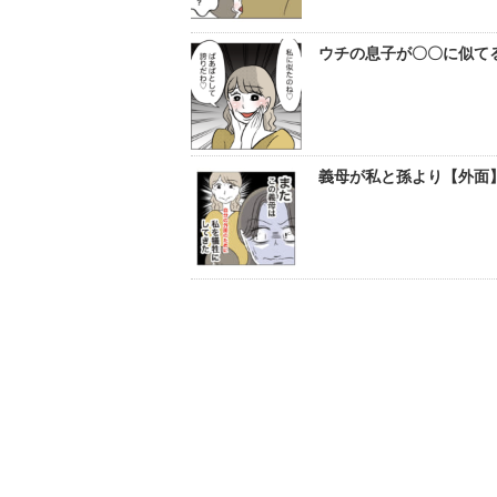
ウチの息子が〇〇に似て
義母が私と孫より【外面