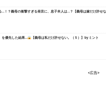
る…！？義母の衝撃すぎる発言に、息子本人は…？【義母は嫁だけ許せない
】を優先した結果…
【義母は私だけ許せない。（５）】by ミント
<広告>