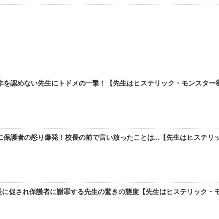
非を認めない先生にトドメの一撃！【先生はヒステリック・モンスター㊶
に保護者の怒り爆発！校長の前で言い放ったことは…【先生はヒステリッ
長に促され保護者に謝罪する先生の驚きの態度【先生はヒステリック・モ