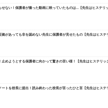
らせない！保護者が撮った動画に映っていたものは…【先生はヒステリッ
証拠があっても非を認めない先生に保護者が見せたもの【先生はヒステリ
！止めようとする保護者に向かって驚きの言い様！【先生はヒステリック
ノートを校長に提出！読み終わった校長が言ったひと言【先生はヒステリ