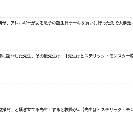
義母。アレルギーがある息子の誕生日ケーキを買いに行った先で大暴走…
者に謝罪した先生。その後先生は…【先生はヒステリック・モンスター㊼】
盗撮だ」と騒ぎ立てる先生！すると校長が…【先生はヒステリック・モンス