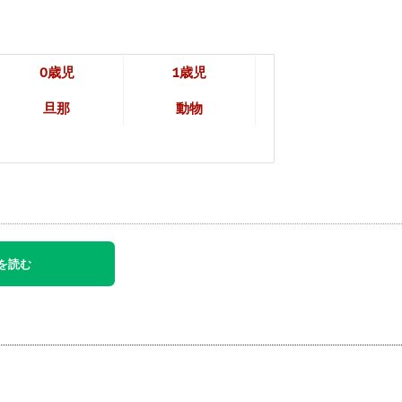
0歳児
1歳児
旦那
動物
を読む