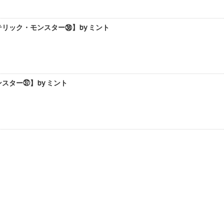
リック・モンスター㊳】by ミント
ター㊲】by ミント