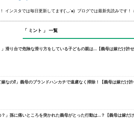
スタでは毎日更新してます(´◡`๑) ブログでは最新先読みです！ ↓ https:/
「 ミント 」 一覧
！」滑り台で危険な滑り方をしている子どもの親は…【義母は嫁だけ許せな
嫁なの⁉︎」義母のブランドハンカチで遠慮なく掃除！【義母は嫁だけ許せ
の？」孫に痛いところを突かれた義母がとった行動は…？【義母は嫁だけ許