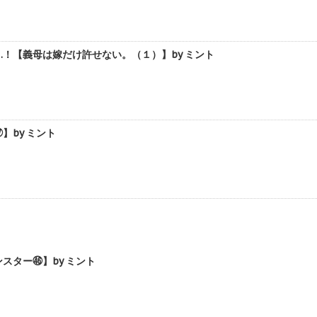
！【義母は嫁だけ許せない。（１）】by ミント
by ミント
ター㊻】by ミント