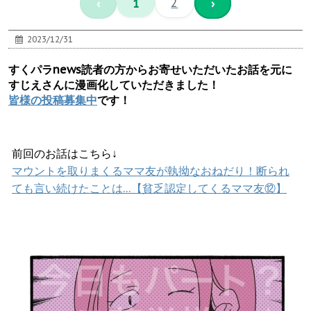
‹
1
2
›
2023/12/31
すくパラnews読者の方からお寄せいただいたお話を元に
すじえさんに漫画化していただきました！
皆様の投稿募集中
です！
前回のお話はこちら↓
マウントを取りまくるママ友が執拗なおねだり！断られ
ても言い続けたことは…【貧乏認定してくるママ友⑫】