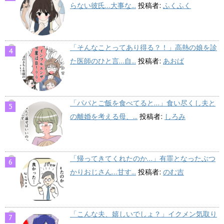
らない彼氏…大事な...
投稿者:
ふくふく
「そんなことってあり得る？！」高熱の娘を診
た医師のひと言…自...
投稿者:
あおば
「パパとご飯を食べてると…」食い尽くし夫と
の離婚を考える母、...
投稿者:
しろみ
「帰ってきてくれたのか…」有罪となったぶつ
かりおじさん…甘す...
投稿者:
のむ吉
「こんな夫、嬉しいでしょ？」イクメン気取り