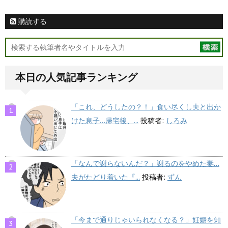
購読する
本日の人気記事ランキング
「これ、どうしたの？！」食い尽くし夫と出か
けた息子…帰宅後、...
投稿者:
しろみ
「なんで謝らないんだ？」謝るのをやめた妻…
夫がたどり着いた『...
投稿者:
ずん
「今まで通りじゃいられなくなる？」妊娠を知