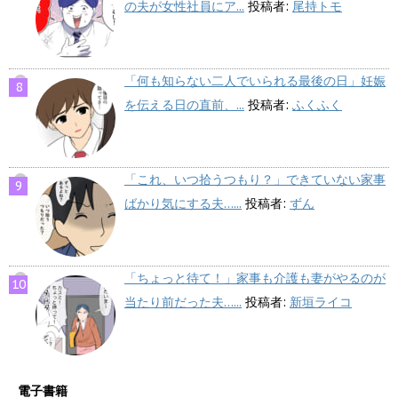
の夫が女性社員にア...
投稿者:
尾持トモ
「何も知らない二人でいられる最後の日」妊娠
を伝える日の直前、...
投稿者:
ふくふく
「これ、いつ拾うつもり？」できていない家事
ばかり気にする夫…...
投稿者:
ずん
「ちょっと待て！」家事も介護も妻がやるのが
当たり前だった夫…...
投稿者:
新垣ライコ
電子書籍