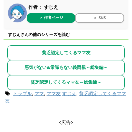
作者：
すじえ
＞ 作者ページ
＞ SNS
すじえさんの他のシリーズを読む
貧乏認定してくるママ友
悪気がない&常識もない義両親～総集編～
貧乏認定してくるママ友～総集編～
トラブル
,
ママ
,
ママ友
すじえ
,
貧乏認定してくるママ
友
<広告>