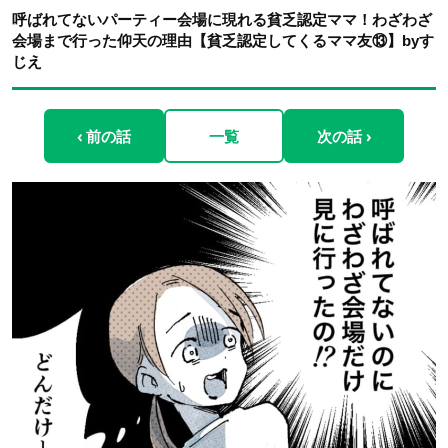
呼ばれてないパーティー会場に現れる貧乏認定ママ！わざわざ
会場まで行った仰天の理由【貧乏認定してくるママ友⑬】byす
じえ
‹ 前の話
一覧
次の話 ›