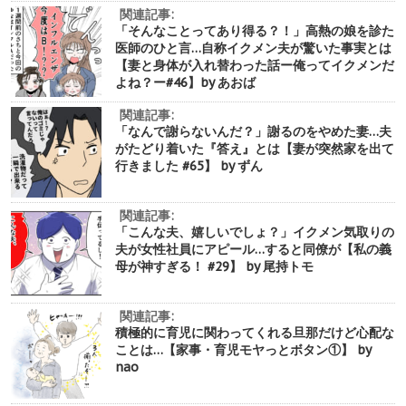
関連記事:
「そんなことってあり得る？！」高熱の娘を診た
医師のひと言…自称イクメン夫が驚いた事実とは
【妻と身体が入れ替わった話ー俺ってイクメンだ
よね？ー#46】by あおば
関連記事:
「なんで謝らないんだ？」謝るのをやめた妻…夫
がたどり着いた『答え』とは【妻が突然家を出て
行きました #65】 by ずん
関連記事:
「こんな夫、嬉しいでしょ？」イクメン気取りの
夫が女性社員にアピール…すると同僚が【私の義
母が神すぎる！ #29】 by 尾持トモ
関連記事:
積極的に育児に関わってくれる旦那だけど心配な
ことは…【家事・育児モヤっとボタン①】 by
nao