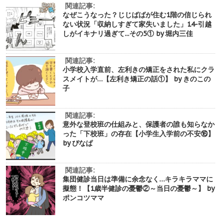
関連記事:
なぜこうなった？じじばばが住む1階の信じられ
ない状況「収納しすぎて家失いました」14-引越
しがイキナリ過ぎて...その5① by 堀内三佳
関連記事:
小学校入学直前、左利きの矯正をされた私にクラ
スメイトが…【左利き矯正の話①】 by きのこの
子
関連記事:
意外な登校班の仕組みと、保護者の誰も知らなか
った「下校班」の存在【小学生入学前の不安⑯】
by ぴなぱ
関連記事:
集団健診当日は準備に余念なく…キラキラママに
擬態！【1歳半健診の憂鬱②～当日の憂鬱～】 by
ポンコツママ