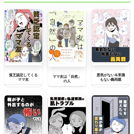
貧乏認定してくる
悪気がない&常識
ママ友は「自然」
ママ友
もない義両親
の人