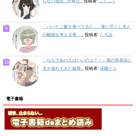
らない彼氏…大事な...
投稿者:
ふくふく
「パパとご飯を食べてると…」食い尽くし夫と
の離婚を考える母、...
投稿者:
しろみ
「なんであの人はいいのよ？！」孫の発表会に
犬を連れてきた義母...
投稿者:
花藤とら
電子書籍