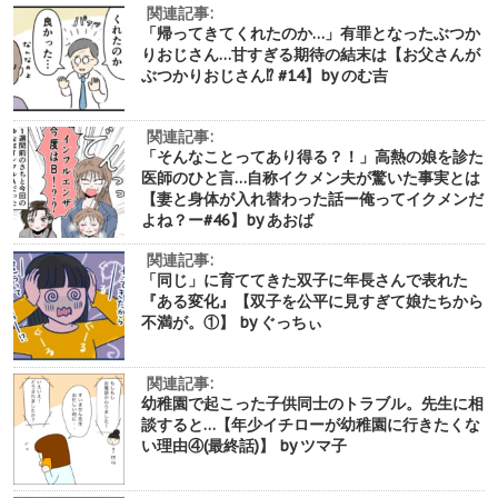
関連記事:
「帰ってきてくれたのか…」有罪となったぶつか
りおじさん…甘すぎる期待の結末は【お父さんが
ぶつかりおじさん⁉︎ #14】by のむ吉
関連記事:
「そんなことってあり得る？！」高熱の娘を診た
医師のひと言…自称イクメン夫が驚いた事実とは
【妻と身体が入れ替わった話ー俺ってイクメンだ
よね？ー#46】by あおば
関連記事:
「同じ」に育ててきた双子に年長さんで表れた
『ある変化』【双子を公平に見すぎて娘たちから
不満が。①】 by ぐっちぃ
関連記事:
幼稚園で起こった子供同士のトラブル。先生に相
談すると…【年少イチローが幼稚園に行きたくな
い理由④(最終話)】 by ツマ子