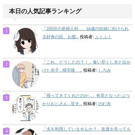
本日の人気記事ランキング
「2回目の産婦人科…」16歳の妊婦に向けられ
る好奇の目。お腹...
投稿者:
ふくふく
「これ、どうしたの？！」食い尽くし夫と出か
けた息子…帰宅後、...
投稿者:
しろみ
「帰ってきてくれたのか…」有罪となったぶつ
かりおじさん…甘す...
投稿者:
のむ吉
「夫を利用していませんか？」友達を失っても