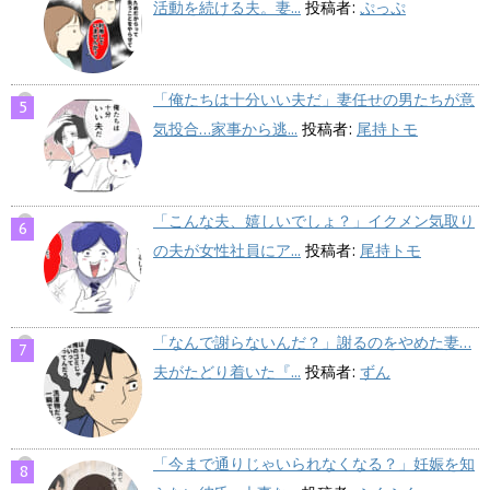
活動を続ける夫。妻...
投稿者:
ぷっぷ
「俺たちは十分いい夫だ」妻任せの男たちが意
気投合…家事から逃...
投稿者:
尾持トモ
「こんな夫、嬉しいでしょ？」イクメン気取り
の夫が女性社員にア...
投稿者:
尾持トモ
「なんで謝らないんだ？」謝るのをやめた妻…
夫がたどり着いた『...
投稿者:
ずん
「今まで通りじゃいられなくなる？」妊娠を知