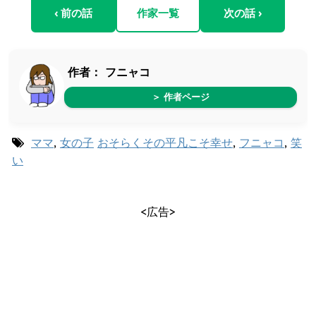
‹ 前の話
作家一覧
次の話 ›
作者：
フニャコ
＞ 作者ページ
ママ
,
女の子
おそらくその平凡こそ幸せ
,
フニャコ
,
笑
い
<広告>