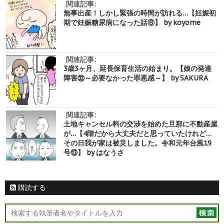
関連記事:
無事出産！しかし緊張の時間が訪れる…【妊娠初
期で妊娠糖尿病になった話⑧】 by koyome
関連記事:
3歳3ヶ月、延長保育生活の始まり。【娘の発達
障害㉝～必要なかった罪悪感～】 by SAKURA
関連記事:
土地キャンセル料の交渉を始めた旦那に不動産屋
が…【4階だから大丈夫だと思っていたけれど…
その日我が家は被災しました。令和元年台風19
号⑬】 by はなうさ
購読する