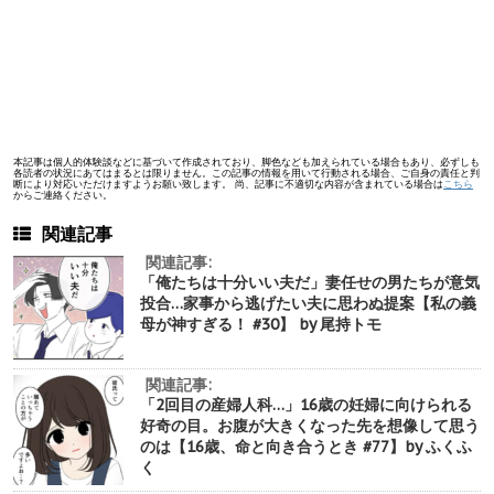
本記事は個人的体験談などに基づいて作成されており、脚色なども加えられている場合もあり、必ずしも
各読者の状況にあてはまるとは限りません。この記事の情報を用いて行動される場合、ご自身の責任と判
断により対応いただけますようお願い致します。 尚、記事に不適切な内容が含まれている場合は
こちら
からご連絡ください。
関連記事
関連記事:
「俺たちは十分いい夫だ」妻任せの男たちが意気
投合…家事から逃げたい夫に思わぬ提案【私の義
母が神すぎる！ #30】 by 尾持トモ
関連記事:
「2回目の産婦人科…」16歳の妊婦に向けられる
好奇の目。お腹が大きくなった先を想像して思う
のは【16歳、命と向き合うとき #77】by ふくふ
く