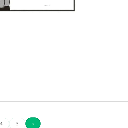
4
5
›