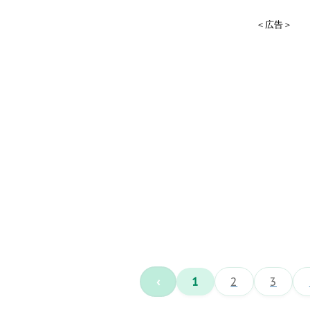
＜広告＞
‹
1
2
3