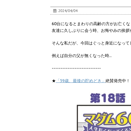
2024/04/04
60台になるとまわりの高齢の方がお亡く
友達に久しぶりに会う時、お悔やみの挨拶
そんな私だが、今回はぐっと身近になって
例えば自分の父が無くなった時...
----------------------------
★
「59歳、最後の貯めどき」
絶賛発売中！