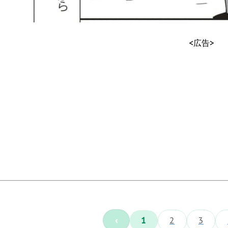
<広告>
‹
1
2
3