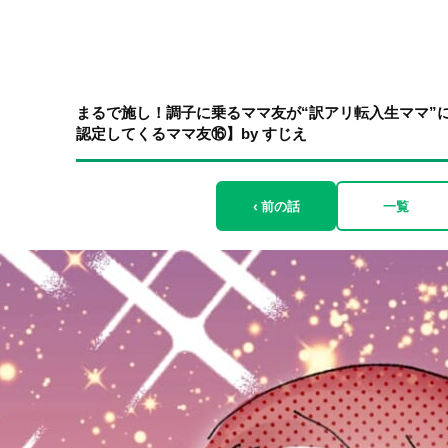
まるで施し！調子に乗るママ友が“訳アリ転入生ママ”
認定してくるママ友⑯】by すじえ
‹ 前の話
一覧