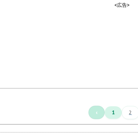
<広告>
‹
1
2