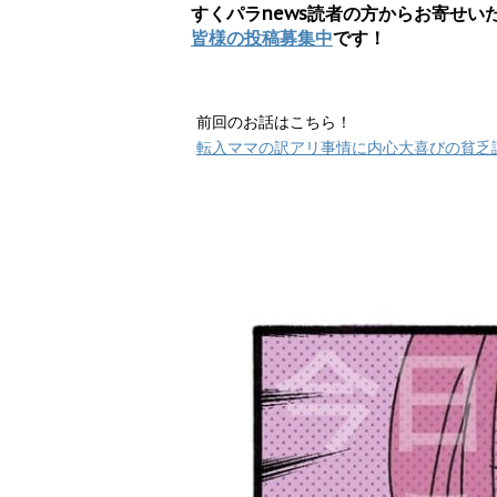
すくパラnews読者の方からお寄せ
皆様の投稿募集中
です！
前回のお話はこちら！
転入ママの訳アリ事情に内心大喜びの貧乏認