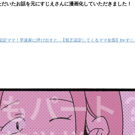
いただいたお話を元にすじえさんに漫画化していただきました！
定ママ！早速家に呼び出すと…【貧乏認定してくるママ友⑮】by すじ