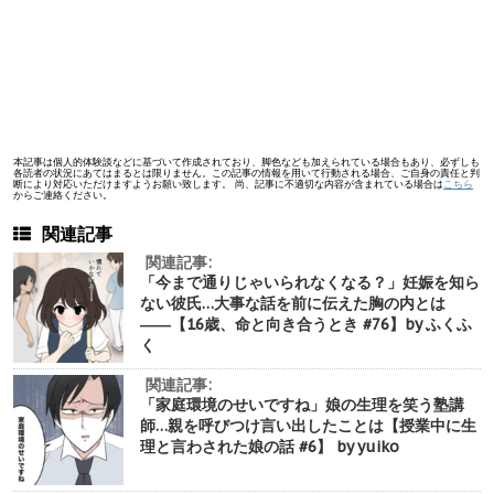
本記事は個人的体験談などに基づいて作成されており、脚色なども加えられている場合もあり、必ずしも
各読者の状況にあてはまるとは限りません。この記事の情報を用いて行動される場合、ご自身の責任と判
断により対応いただけますようお願い致します。 尚、記事に不適切な内容が含まれている場合は
こちら
からご連絡ください。
関連記事
関連記事:
「今まで通りじゃいられなくなる？」妊娠を知ら
ない彼氏…大事な話を前に伝えた胸の内とは
――【16歳、命と向き合うとき #76】by ふくふ
く
関連記事:
「家庭環境のせいですね」娘の生理を笑う塾講
師…親を呼びつけ言い出したことは【授業中に生
理と言わされた娘の話 #6】 by yuiko