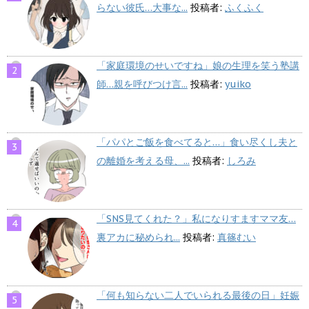
らない彼氏…大事な...
投稿者:
ふくふく
「家庭環境のせいですね」娘の生理を笑う塾講
師…親を呼びつけ言...
投稿者:
yuiko
「パパとご飯を食べてると…」食い尽くし夫と
の離婚を考える母、...
投稿者:
しろみ
「SNS見てくれた？」私になりすますママ友…
裏アカに秘められ...
投稿者:
真篠むい
「何も知らない二人でいられる最後の日」妊娠