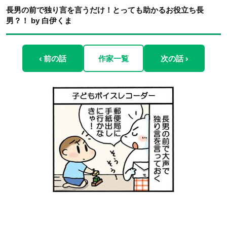
長男の前で独り言を言うだけ！とっても助かるお役立ち長
男？！ by 白伊くま
‹ 前の話
作家一覧
次の話 ›