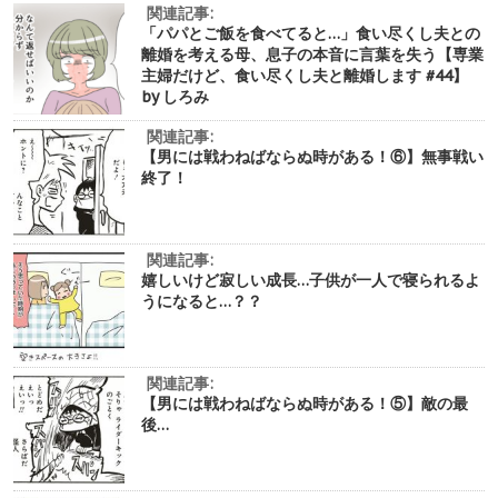
関連記事:
「パパとご飯を食べてると…」食い尽くし夫との
離婚を考える母、息子の本音に言葉を失う【専業
主婦だけど、食い尽くし夫と離婚します #44】
by しろみ
関連記事:
【男には戦わねばならぬ時がある！⑥】無事戦い
終了！
関連記事:
嬉しいけど寂しい成長…子供が一人で寝られるよ
うになると…？？
関連記事:
【男には戦わねばならぬ時がある！⑤】敵の最
後…