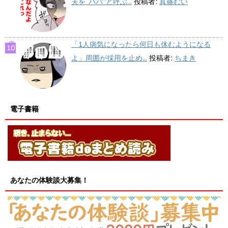
夫を“パパ”と呼ぶ...
投稿者:
真篠むい
「1人病気になったら何日も休むようになる
よ」周囲が採用を止め...
投稿者:
ちまき
電子書籍
あなたの体験談大募集！