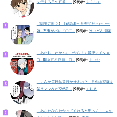
を伝える日の直前、...
投稿者:
ふくふく
【因果応報？】寸借詐欺の常習犯だった中一
娘…悪事がバレて〇〇...
投稿者:
はいどろ漫画
「あたし、わかんないから！」最後までタメ
口…開き直る店員。口...
投稿者:
まいお
「まさか毎日学童行かせるの？」共働き家庭を
笑うママ友が突然謝...
投稿者:
すじえ
「あなたならわかってくれると思って…」人の