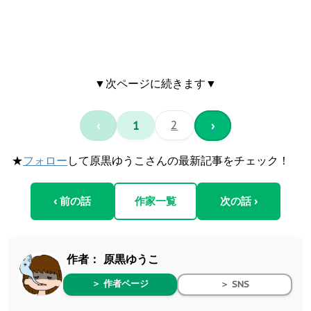
▼次ページに続きます▼
‹
1
2
›
★
フォロー
して原黒ゆうこさんの最新記事をチェック！
‹ 前の話
作家一覧
次の話 ›
作者：
原黒ゆうこ
＞ 作者ページ
＞ SNS