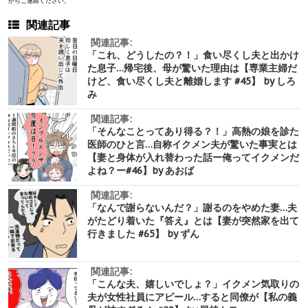
からご連絡ください。
関連記事
関連記事:
「これ、どうしたの？！」食い尽くし夫と出かけ
た息子…帰宅後、母が驚いた理由は【専業主婦だ
けど、食い尽くし夫と離婚します #45】 by しろ
み
関連記事:
「そんなことってあり得る？！」高熱の娘を診た
医師のひと言…自称イクメン夫が驚いた事実とは
【妻と身体が入れ替わった話ー俺ってイクメンだ
よね？ー#46】by あおば
関連記事:
「なんで謝らないんだ？」謝るのをやめた妻…夫
がたどり着いた『答え』とは【妻が突然家を出て
行きました #65】 by ずん
関連記事:
「こんな夫、嬉しいでしょ？」イクメン気取りの
夫が女性社員にアピール…すると同僚が【私の義