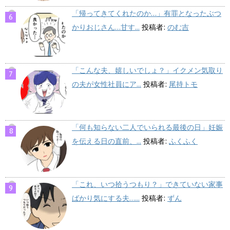
「帰ってきてくれたのか…」有罪となったぶつ
かりおじさん…甘す...
投稿者:
のむ吉
「こんな夫、嬉しいでしょ？」イクメン気取り
の夫が女性社員にア...
投稿者:
尾持トモ
「何も知らない二人でいられる最後の日」妊娠
を伝える日の直前、...
投稿者:
ふくふく
「これ、いつ拾うつもり？」できていない家事
ばかり気にする夫…...
投稿者:
ずん