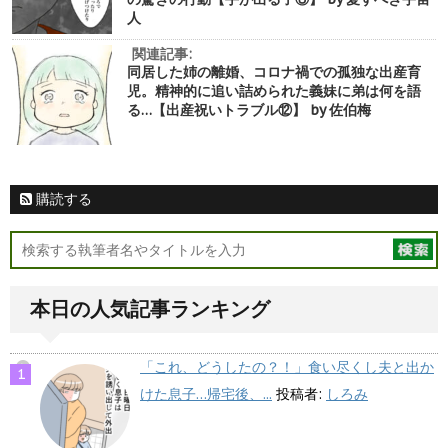
人
関連記事:
同居した姉の離婚、コロナ禍での孤独な出産育
児。精神的に追い詰められた義妹に弟は何を語
る…【出産祝いトラブル⑫】 by 佐伯梅
購読する
本日の人気記事ランキング
「これ、どうしたの？！」食い尽くし夫と出か
けた息子…帰宅後、...
投稿者:
しろみ