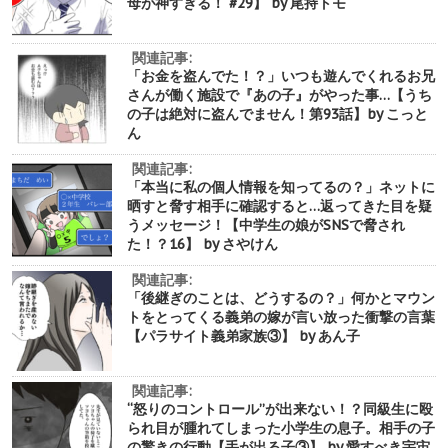
母が神すぎる！ #29】 by 尾持トモ
関連記事:
「お金を盗んでた！？」いつも遊んでくれるお兄
さんが働く施設で『あの子』がやった事…【うち
の子は絶対に盗んでません！第93話】by こっと
ん
関連記事:
「本当に私の個人情報を知ってるの？」ネットに
晒すと脅す相手に確認すると…返ってきた目を疑
うメッセージ！【中学生の娘がSNSで脅され
た！？16】 by さやけん
関連記事:
「後継ぎのことは、どうするの？」何かとマウン
トをとってくる義弟の嫁が言い放った衝撃の言葉
【パラサイト義弟家族③】 by あん子
関連記事:
“怒りのコントロール”が出来ない！？同級生に殴
られ目が腫れてしまった小学生の息子。相手の子
の驚きの行動【手が出る子③】 by 愛すべき宇宙