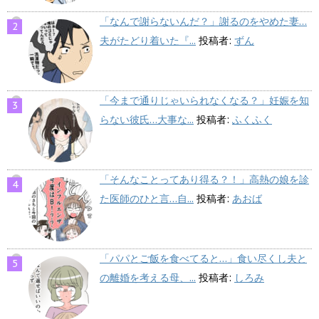
「なんで謝らないんだ？」謝るのをやめた妻…
夫がたどり着いた『...
投稿者:
ずん
「今まで通りじゃいられなくなる？」妊娠を知
らない彼氏…大事な...
投稿者:
ふくふく
「そんなことってあり得る？！」高熱の娘を診
た医師のひと言…自...
投稿者:
あおば
「パパとご飯を食べてると…」食い尽くし夫と
の離婚を考える母、...
投稿者:
しろみ