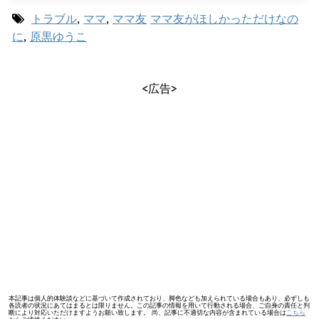
トラブル
,
ママ
,
ママ友
ママ友がほしかっただけなの
に
,
原黒ゆうこ
<広告>
本記事は個人的体験談などに基づいて作成されており、脚色なども加えられている場合もあり、必ずしも
各読者の状況にあてはまるとは限りません。この記事の情報を用いて行動される場合、ご自身の責任と判
断により対応いただけますようお願い致します。 尚、記事に不適切な内容が含まれている場合は
こちら