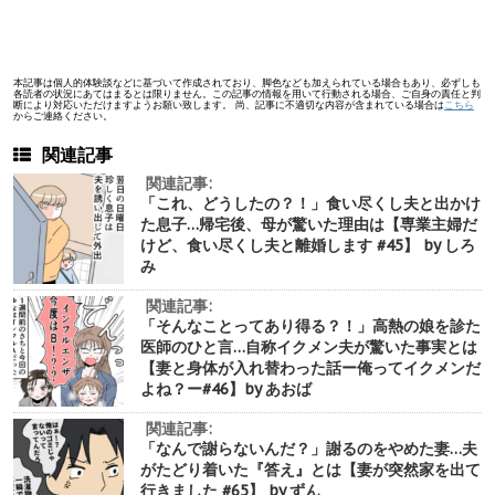
本記事は個人的体験談などに基づいて作成されており、脚色なども加えられている場合もあり、必ずしも
各読者の状況にあてはまるとは限りません。この記事の情報を用いて行動される場合、ご自身の責任と判
断により対応いただけますようお願い致します。 尚、記事に不適切な内容が含まれている場合は
こちら
からご連絡ください。
関連記事
関連記事:
「これ、どうしたの？！」食い尽くし夫と出かけ
た息子…帰宅後、母が驚いた理由は【専業主婦だ
けど、食い尽くし夫と離婚します #45】 by しろ
み
関連記事:
「そんなことってあり得る？！」高熱の娘を診た
医師のひと言…自称イクメン夫が驚いた事実とは
【妻と身体が入れ替わった話ー俺ってイクメンだ
よね？ー#46】by あおば
関連記事:
「なんで謝らないんだ？」謝るのをやめた妻…夫
がたどり着いた『答え』とは【妻が突然家を出て
行きました #65】 by ずん