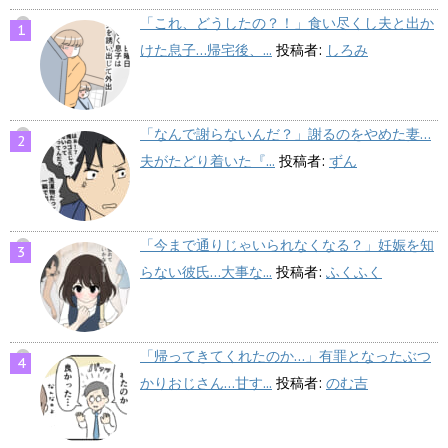
「これ、どうしたの？！」食い尽くし夫と出か
けた息子…帰宅後、...
投稿者:
しろみ
「なんで謝らないんだ？」謝るのをやめた妻…
夫がたどり着いた『...
投稿者:
ずん
「今まで通りじゃいられなくなる？」妊娠を知
らない彼氏…大事な...
投稿者:
ふくふく
「帰ってきてくれたのか…」有罪となったぶつ
かりおじさん…甘す...
投稿者:
のむ吉