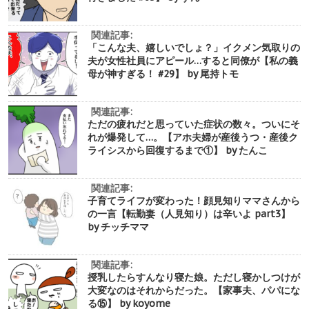
関連記事:
「こんな夫、嬉しいでしょ？」イクメン気取りの
夫が女性社員にアピール…すると同僚が【私の義
母が神すぎる！ #29】 by 尾持トモ
関連記事:
ただの疲れだと思っていた症状の数々。ついにそ
れが爆発して…。【アホ夫婦が産後うつ・産後ク
ライシスから回復するまで①】 by たんこ
関連記事:
子育てライフが変わった！顔見知りママさんから
の一言【転勤妻（人見知り）は辛いよ part3】
by チッチママ
関連記事:
授乳したらすんなり寝た娘。ただし寝かしつけが
大変なのはそれからだった。【家事夫、パパにな
る⑮】 by koyome