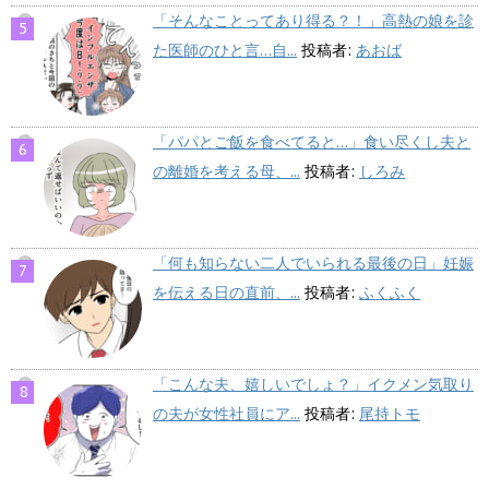
「そんなことってあり得る？！」高熱の娘を診
た医師のひと言…自...
投稿者:
あおば
「パパとご飯を食べてると…」食い尽くし夫と
の離婚を考える母、...
投稿者:
しろみ
「何も知らない二人でいられる最後の日」妊娠
を伝える日の直前、...
投稿者:
ふくふく
「こんな夫、嬉しいでしょ？」イクメン気取り
の夫が女性社員にア...
投稿者:
尾持トモ