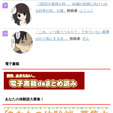
「2回目の産婦人科…」16歳の妊婦に向けられ
る好奇の目。お腹...
投稿者:
ふくふく
「これ、いつ拾うつもり？」できていない家事
ばかり気にする夫…...
投稿者:
ずん
電子書籍
あなたの体験談大募集！