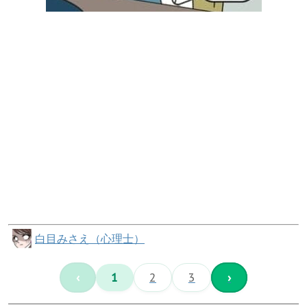
白目みさえ（心理士）
‹
1
2
3
›