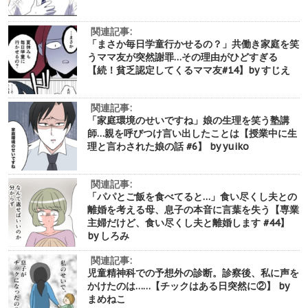
関連記事:
「まさか毎日学童行かせるの？」共働き家庭を笑
うママ友が突然謝罪…その理由がひどすぎる
【続！貧乏認定してくるママ友#14】by すじえ
関連記事:
「家庭環境のせいですね」娘の生理を笑う塾講
師…親を呼びつけ言い出したことは【授業中に生
理と言わされた娘の話 #6】 by yuiko
関連記事:
「パパとご飯を食べてると…」食い尽くし夫との
離婚を考える母、息子の本音に言葉を失う【専業
主婦だけど、食い尽くし夫と離婚します #44】
by しろみ
関連記事:
児童精神科での予想外の診断。診察後、私に声を
かけたのは……【チックはある日突然に②】 by
まめねこ