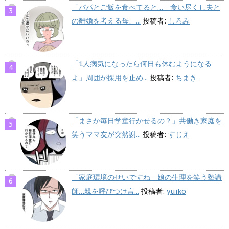
「パパとご飯を食べてると…」食い尽くし夫と
の離婚を考える母、...
投稿者:
しろみ
「1人病気になったら何日も休むようになる
よ」周囲が採用を止め...
投稿者:
ちまき
「まさか毎日学童行かせるの？」共働き家庭を
笑うママ友が突然謝...
投稿者:
すじえ
「家庭環境のせいですね」娘の生理を笑う塾講
師…親を呼びつけ言...
投稿者:
yuiko