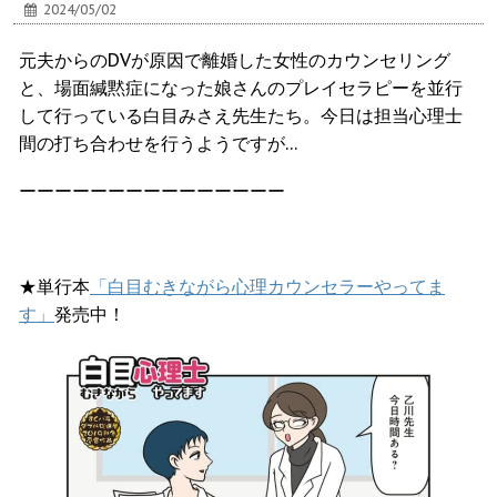
2024/05/02
元夫からのDVが原因で離婚した女性のカウンセリング
と、場面緘黙症になった娘さんのプレイセラピーを並行
して行っている白目みさえ先生たち。今日は担当心理士
間の打ち合わせを行うようですが…
ーーーーーーーーーーーーーーー
★単行本
「白目むきながら心理カウンセラーやってま
す」
発売中！