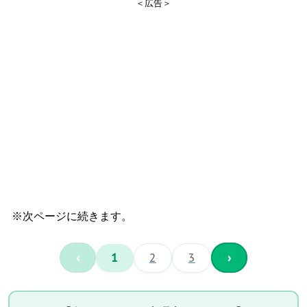
＜広告＞
※次ページに続きます。
‹
1
2
3
›