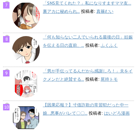
「SNS見てくれた？」私になりすますママ友…
裏アカに秘められ...
投稿者:
真篠むい
「何も知らない二人でいられる最後の日」妊娠
を伝える日の直前、...
投稿者:
ふくふく
「男が手伝ってるんだから感謝しろ！」夫をイ
クメンだと絶賛する...
投稿者:
尾持トモ
【因果応報？】寸借詐欺の常習犯だった中一
娘…悪事がバレて〇〇...
投稿者:
はいどろ漫画