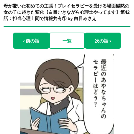
母が驚いた初めての主張！プレイセラピーを受ける場面緘黙の
女の子に起きた変化【白目むきながら心理士やってます】第42
話：担当心理士間で情報共有① by 白目みさえ
‹ 前の話
一覧
次の話 ›