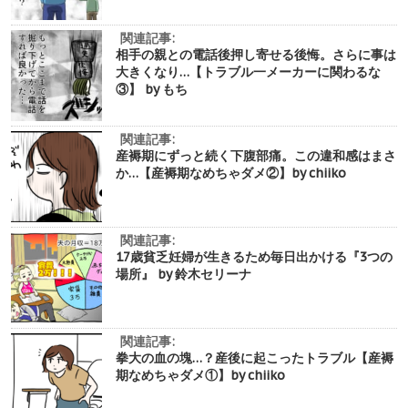
関連記事:
相手の親との電話後押し寄せる後悔。さらに事は
大きくなり…【トラブル一メーカーに関わるな
③】 by もち
関連記事:
産褥期にずっと続く下腹部痛。この違和感はまさ
か…【産褥期なめちゃダメ②】by chiiko
関連記事:
17歳貧乏妊婦が生きるため毎日出かける『3つの
場所』 by 鈴木セリーナ
関連記事:
拳大の血の塊…？産後に起こったトラブル【産褥
期なめちゃダメ①】by chiiko