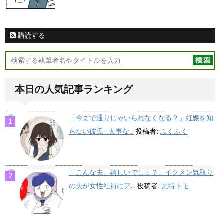
購読する
本日の人気記事ランキング
「今まで通りじゃいられなくなる？」妊娠を知
らない彼氏…大事な...
投稿者:
ふくふく
「こんな夫、嬉しいでしょ？」イクメン気取り
の夫が女性社員にア...
投稿者:
尾持トモ