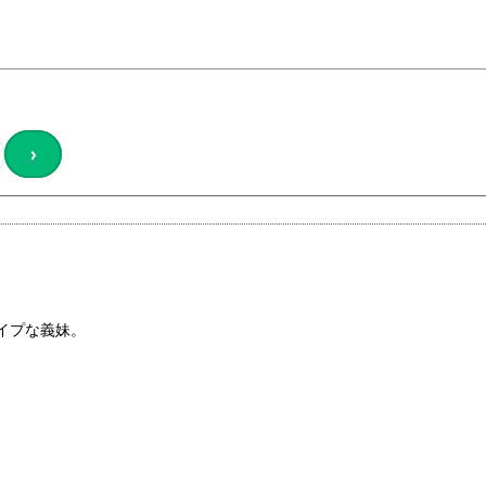
›
イプな義妹。