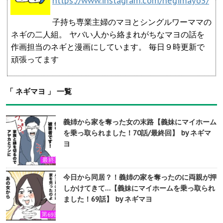
https://www.instagram.com/negimayo3/
子持ち専業主婦のマヨとシングルワーママの
ネギの二人組。 ヤバい人から絡まれがちなマヨの話を
作画担当のネギと漫画にしています。 毎日９時更新で
頑張ってます
「 ネギマヨ 」 一覧
義姉から家を奪った女の末路【義妹にマイホーム
を乗っ取られました！70話/最終回】 by ネギマ
ヨ
今日から同居？！義姉の家を奪ったのに両親が押
しかけてきて…【義妹にマイホームを乗っ取られ
ました！69話】 by ネギマヨ