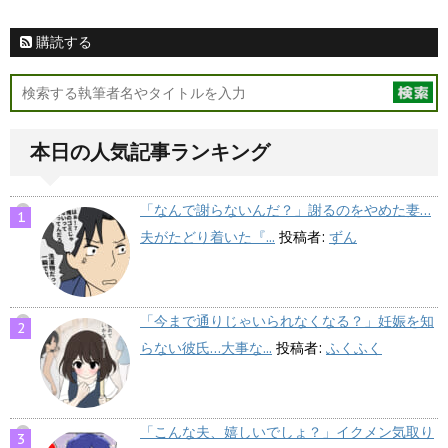
購読する
本日の人気記事ランキング
「なんで謝らないんだ？」謝るのをやめた妻…
夫がたどり着いた『...
投稿者:
ずん
「今まで通りじゃいられなくなる？」妊娠を知
らない彼氏…大事な...
投稿者:
ふくふく
「こんな夫、嬉しいでしょ？」イクメン気取り