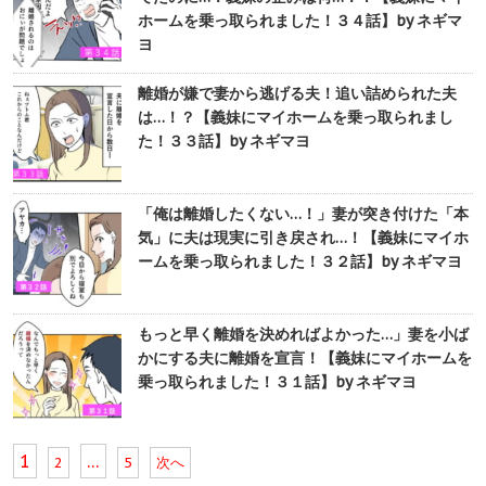
ホームを乗っ取られました！３４話】by ネギマ
ヨ
離婚が嫌で妻から逃げる夫！追い詰められた夫
は…！？【義妹にマイホームを乗っ取られまし
た！３３話】by ネギマヨ
「俺は離婚したくない…！」妻が突き付けた「本
気」に夫は現実に引き戻され…！【義妹にマイホ
ームを乗っ取られました！３２話】by ネギマヨ
もっと早く離婚を決めればよかった…」妻を小ば
かにする夫に離婚を宣言！【義妹にマイホームを
乗っ取られました！３１話】by ネギマヨ
1
…
2
5
次へ