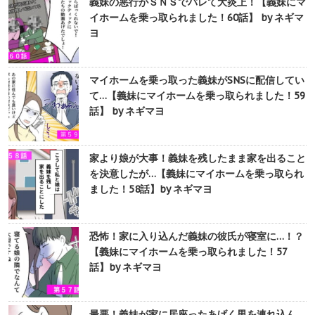
義妹の悪行がＳＮＳでバレて大炎上！【義妹にマ
イホームを乗っ取られました！60話】 by ネギマ
ヨ
マイホームを乗っ取った義妹がSNSに配信してい
て…【義妹にマイホームを乗っ取られました！59
話】 by ネギマヨ
家より娘が大事！義妹を残したまま家を出ること
を決意したが…【義妹にマイホームを乗っ取られ
ました！58話】by ネギマヨ
恐怖！家に入り込んだ義妹の彼氏が寝室に…！？
【義妹にマイホームを乗っ取られました！57
話】by ネギマヨ
最悪！義妹が家に居座ったあげく男を連れ込ん