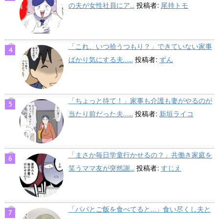
の夫が女性社員にア...
投稿者:
尾持トモ
「これ、いつ拾うつもり？」できていない家事
ばかり気にする夫…...
投稿者:
ずん
「ちょっと待て！」家事も介護も妻がやるのが
当たり前だった夫…...
投稿者:
新垣ライコ
「まさか毎日学童行かせるの？」共働き家庭を
笑うママ友が突然謝...
投稿者:
すじえ
「パパとご飯を食べてると…」食い尽くし夫と