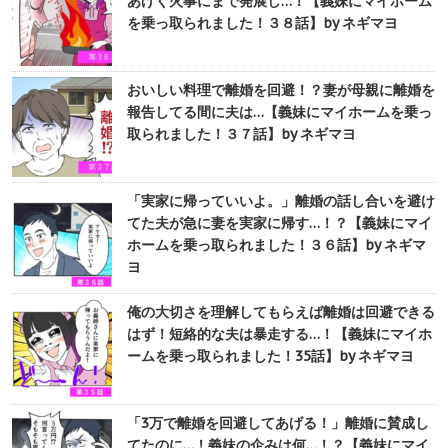
あげく火事にまで発展し…！【義妹にマイホーム
を乗っ取られました！３８話】by ネギマヨ
おいしい料理で離婚を回避！？妻が母親に離婚を
報告してる間に夫は…【義妹にマイホームを乗っ
取られました！３７話】by ネギマヨ
「実家に帰っていいよ。」離婚の話し合いを避け
てた夫が急に妻を実家に帰す…！？【義妹にマイ
ホームを乗っ取られました！３６話】by ネギマ
ヨ
俺の大切さを理解してもらえば離婚は回避できる
はず！短絡的な夫は暴走する…！【義妹にマイホ
ームを乗っ取られました！35話】by ネギマヨ
「3万で離婚を回避してあげる！」離婚に賛成し
てたのに…！義妹の企みは何…！？【義妹にマイ