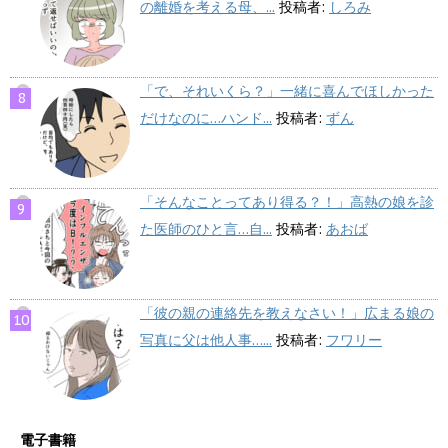
の離婚を考える母、...
投稿者:
しろみ
「で、それいくら？」一緒に喜んでほしかった
だけなのに…ハンド...
投稿者:
ずん
「そんなことってあり得る？！」高熱の娘を診
た医師のひと言…自...
投稿者:
あおば
「彼の親の連絡先を教えなさい！」広まる娘の
写真に父は他人事…...
投稿者:
フワリー
電子書籍