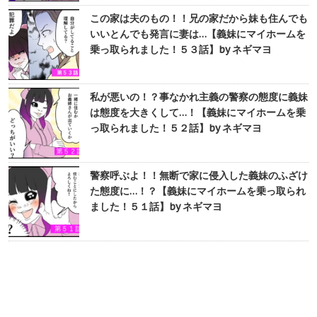
この家は夫のもの！！兄の家だから妹も住んでも
いいとんでも発言に妻は…【義妹にマイホームを
乗っ取られました！５３話】by ネギマヨ
私が悪いの！？事なかれ主義の警察の態度に義妹
は態度を大きくして…！【義妹にマイホームを乗
っ取られました！５２話】by ネギマヨ
警察呼ぶよ！！無断で家に侵入した義妹のふざけ
た態度に…！？【義妹にマイホームを乗っ取られ
ました！５１話】by ネギマヨ