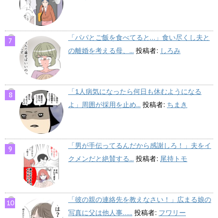
「パパとご飯を食べてると…」食い尽くし夫と
の離婚を考える母、...
投稿者:
しろみ
「1人病気になったら何日も休むようになる
よ」周囲が採用を止め...
投稿者:
ちまき
「男が手伝ってるんだから感謝しろ！」夫をイ
クメンだと絶賛する...
投稿者:
尾持トモ
「彼の親の連絡先を教えなさい！」広まる娘の
写真に父は他人事…...
投稿者:
フワリー