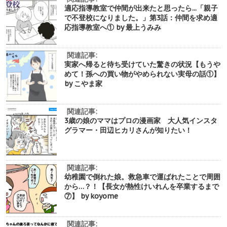
適応指導教室で仲間が出来たと思ったら...「親子
で不登校になりました。」第3話：仲間を求め適
応指導教室へ① by 最上うみみ
関連記事:
実家へ帰ると待ち受けていた驚きの状況【もうや
めて！孫への買い物がやめられない実母の話①】
by こやま家
関連記事:
3歳の娘のママはプロの漫画家 大人気インスタ
グラマー・田辺ヒカリさんが知りたい！
関連記事:
幼稚園で倒れた娘。救急車で運ばれたことで周囲
から…？！【長女が熱性けいれんを卒業するまで
⑦】 by koyome
関連記事: