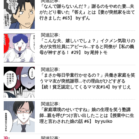
関連記事:
「なんで謝らないんだ？」謝るのをやめた妻…夫
がたどり着いた『答え』とは【妻が突然家を出て
行きました #65】 by ずん
関連記事:
「こんな夫、嬉しいでしょ？」イクメン気取りの
夫が女性社員にアピール…すると同僚が【私の義
母が神すぎる！ #29】 by 尾持トモ
関連記事:
「まさか毎日学童行かせるの？」共働き家庭を笑
うママ友が突然謝罪…その理由がひどすぎる
【続！貧乏認定してくるママ友#14】by すじえ
関連記事:
「家庭環境のせいですね」娘の生理を笑う塾講
師…親を呼びつけ言い出したことは【授業中に生
理と言わされた娘の話 #6】 by yuiko
関連記事: