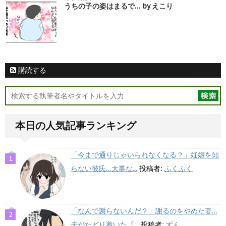
うちの子の姿はまるで… by えこり
購読する
本日の人気記事ランキング
「今まで通りじゃいられなくなる？」妊娠を知
らない彼氏…大事な...
投稿者:
ふくふく
「なんで謝らないんだ？」謝るのをやめた妻…
夫がたどり着いた『...
投稿者:
ずん