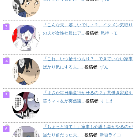
「こんな夫、嬉しいでしょ？」イクメン気取り
の夫が女性社員にア...
投稿者:
尾持トモ
「これ、いつ拾うつもり？」できていない家事
ばかり気にする夫…...
投稿者:
ずん
「まさか毎日学童行かせるの？」共働き家庭を
笑うママ友が突然謝...
投稿者:
すじえ
「ちょっと待て！」家事も介護も妻がやるのが
当たり前だった夫…...
投稿者:
新垣ライコ