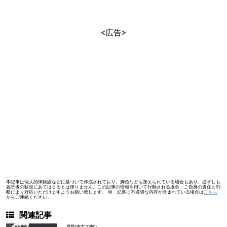
<広告>
本記事は個人的体験談などに基づいて作成されており、脚色なども加えられている場合もあり、必ずしも
各読者の状況にあてはまるとは限りません。この記事の情報を用いて行動される場合、ご自身の責任と判
断により対応いただけますようお願い致します。 尚、記事に不適切な内容が含まれている場合は
こちら
からご連絡ください。
関連記事