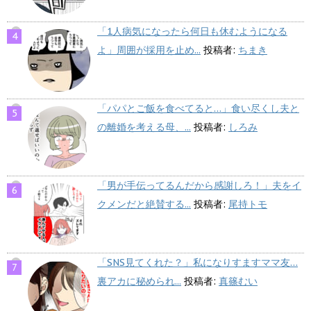
「1人病気になったら何日も休むようになる
よ」周囲が採用を止め...
投稿者:
ちまき
「パパとご飯を食べてると…」食い尽くし夫と
の離婚を考える母、...
投稿者:
しろみ
「男が手伝ってるんだから感謝しろ！」夫をイ
クメンだと絶賛する...
投稿者:
尾持トモ
「SNS見てくれた？」私になりすますママ友…
裏アカに秘められ...
投稿者:
真篠むい