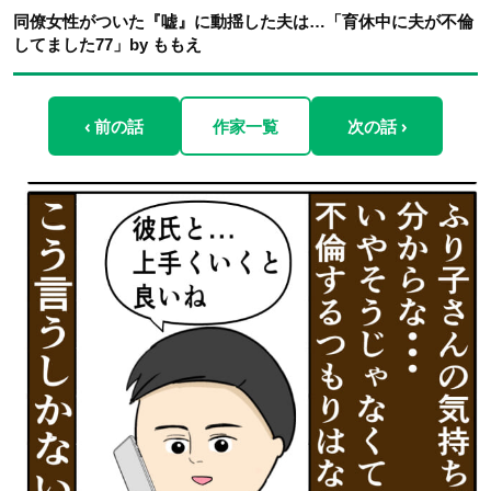
同僚女性がついた『嘘』に動揺した夫は…「育休中に夫が不倫
してました77」by ももえ
‹ 前の話
作家一覧
次の話 ›