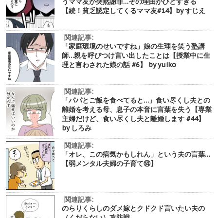
うママ友が突然謝罪…その理由がひどすぎる
【続！貧乏認定してくるママ友#14】by すじえ
関連記事:
「家庭環境のせいですね」娘の生理を笑う塾講
師…親を呼びつけ言い出したことは【授業中に生
理と言わされた娘の話 #6】 by yuiko
関連記事:
「パパとご飯を食べてると…」食い尽くし夫との
離婚を考える母、息子の本音に言葉を失う【専業
主婦だけど、食い尽くし夫と離婚します #44】
by しろみ
関連記事:
「オレ、この病気かもしれん」という夫の言葉…
【弱メンタル夫婦の子育て⑭】
関連記事:
のらりくらしのダメ嫁とクドクド言いたい夫の
（くだらない）攻防戦