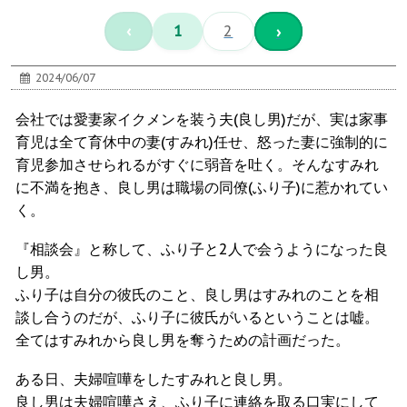
‹
1
2
›
2024/06/07
会社では愛妻家イクメンを装う夫(良し男)だが、実は家事
育児は全て育休中の妻(すみれ)任せ、怒った妻に強制的に
育児参加させられるがすぐに弱音を吐く。そんなすみれ
に不満を抱き、良し男は職場の同僚(ふり子)に惹かれてい
く。
『相談会』と称して、ふり子と2人で会うようになった良
し男。
ふり子は自分の彼氏のこと、良し男はすみれのことを相
談し合うのだが、ふり子に彼氏がいるということは嘘。
全てはすみれから良し男を奪うための計画だった。
ある日、夫婦喧嘩をしたすみれと良し男。
良し男は夫婦喧嘩さえ、ふり子に連絡を取る口実にして