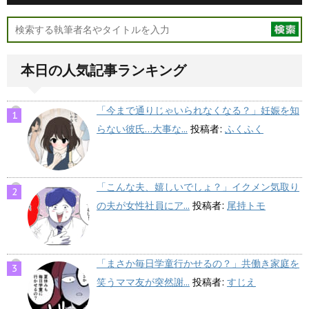
本日の人気記事ランキング
「今まで通りじゃいられなくなる？」妊娠を知
らない彼氏…大事な...
投稿者:
ふくふく
「こんな夫、嬉しいでしょ？」イクメン気取り
の夫が女性社員にア...
投稿者:
尾持トモ
「まさか毎日学童行かせるの？」共働き家庭を
笑うママ友が突然謝...
投稿者:
すじえ