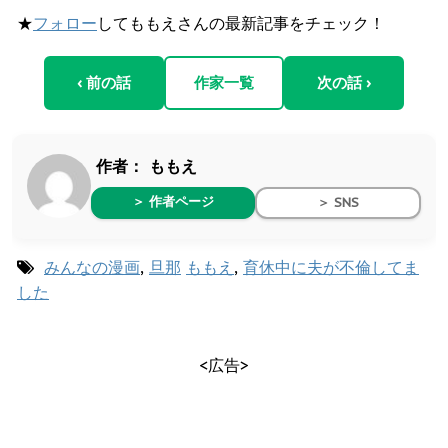
★
フォロー
してももえさんの最新記事をチェック！
‹ 前の話
作家一覧
次の話 ›
作者：
ももえ
＞ 作者ページ
＞ SNS
みんなの漫画
,
旦那
ももえ
,
育休中に夫が不倫してま
した
<広告>