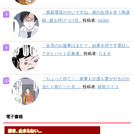
「家庭環境のせいですね」娘の生理を笑う塾講
師…親を呼びつけ言...
投稿者:
yuiko
「合否のお返事はまだ？」結果を待てず電話し
てきたバイト応募者...
投稿者:
ちまき
「ちょっと待て！」家事も介護も妻がやるのが
当たり前だった夫…...
投稿者:
新垣ライコ
電子書籍