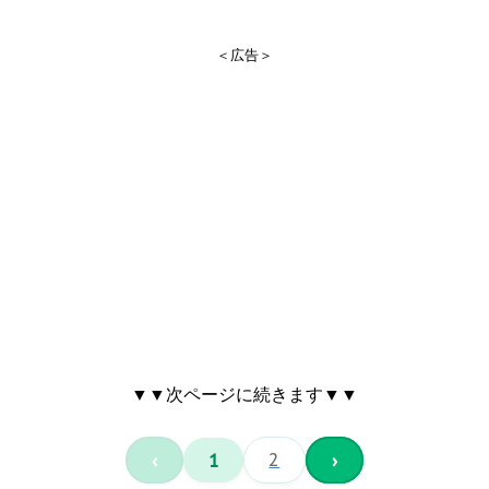
＜広告＞
▼▼次ページに続きます▼▼
‹
1
2
›