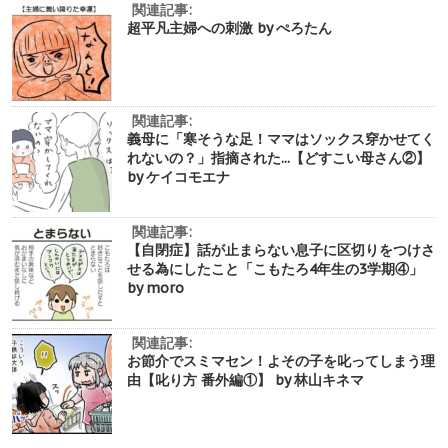
関連記事:
超平凡主婦への刺激 by ぺろたん
関連記事:
義母に「寒そうな足！ママはソックス穿かせてく
れないの？」指摘された...【どすこい母さん②】
by ケイコモエナ
関連記事:
【自閉症】話が止まらない息子に区切りをつけさ
せる為にしたこと「こもたろ4年生の3学期④」
by moro
関連記事:
お節介でスミマセン！よその子を叱ってしまう理
由【叱り方 番外編①】 by 林山キネマ