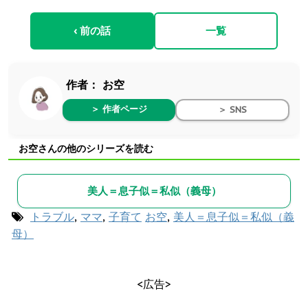
‹ 前の話
一覧
作者：
お空
＞ 作者ページ
＞ SNS
お空さんの他のシリーズを読む
美人＝息子似＝私似（義母）
トラブル
,
ママ
,
子育て
お空
,
美人＝息子似＝私似（義
母）
<広告>