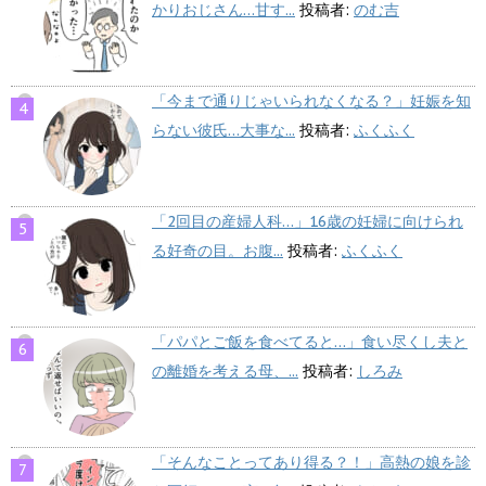
かりおじさん…甘す...
投稿者:
のむ吉
「今まで通りじゃいられなくなる？」妊娠を知
らない彼氏…大事な...
投稿者:
ふくふく
「2回目の産婦人科…」16歳の妊婦に向けられ
る好奇の目。お腹...
投稿者:
ふくふく
「パパとご飯を食べてると…」食い尽くし夫と
の離婚を考える母、...
投稿者:
しろみ
「そんなことってあり得る？！」高熱の娘を診