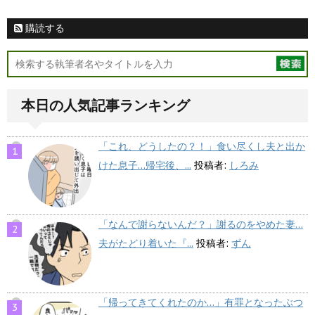
購読する
本日の人気記事ランキング
「これ、どうしたの？！」食い尽くし夫と出か
けた息子…帰宅後、...
投稿者:
しろみ
「なんで謝らないんだ？」謝るのをやめた妻…
夫がたどり着いた『...
投稿者:
ずん
「帰ってきてくれたのか…」有罪となったぶつ