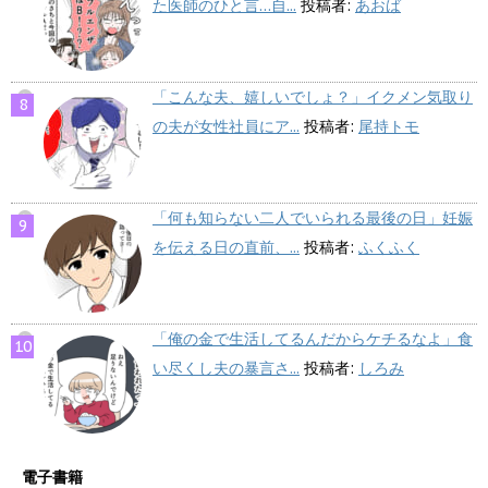
た医師のひと言…自...
投稿者:
あおば
「こんな夫、嬉しいでしょ？」イクメン気取り
の夫が女性社員にア...
投稿者:
尾持トモ
「何も知らない二人でいられる最後の日」妊娠
を伝える日の直前、...
投稿者:
ふくふく
「俺の金で生活してるんだからケチるなよ」食
い尽くし夫の暴言さ...
投稿者:
しろみ
電子書籍