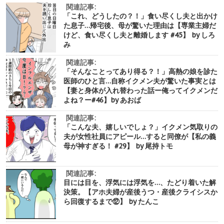
関連記事:
「これ、どうしたの？！」食い尽くし夫と出かけ
た息子…帰宅後、母が驚いた理由は【専業主婦だ
けど、食い尽くし夫と離婚します #45】 by しろ
み
関連記事:
「そんなことってあり得る？！」高熱の娘を診た
医師のひと言…自称イクメン夫が驚いた事実とは
【妻と身体が入れ替わった話ー俺ってイクメンだ
よね？ー#46】by あおば
関連記事:
「こんな夫、嬉しいでしょ？」イクメン気取りの
夫が女性社員にアピール…すると同僚が【私の義
母が神すぎる！ #29】 by 尾持トモ
関連記事:
目には目を、浮気には浮気を…、たどり着いた解
決策。【アホ夫婦が産後うつ・産後クライシスか
ら回復するまで⑫】 by たんこ