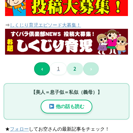
⇒
しくじり育児エピソード大募集！
‹
1
2
›
【美人＝息子似＝私似（義母）】
他の話も読む
★
フォロー
してお空さんの最新記事をチェック！