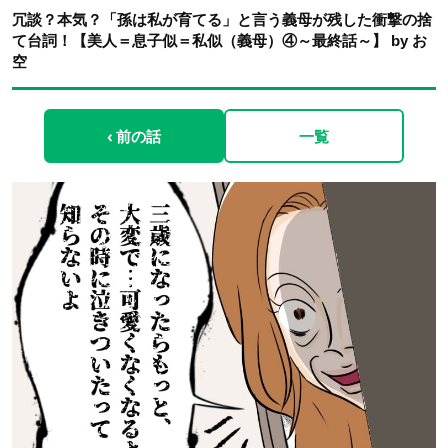
冗談？本気？「孫は私が育てる」と言う義母が残した衝撃の捨
て台詞！【美人＝息子似＝私似（義母）④～最終話～】 by お
空
‹ 前の話
一覧