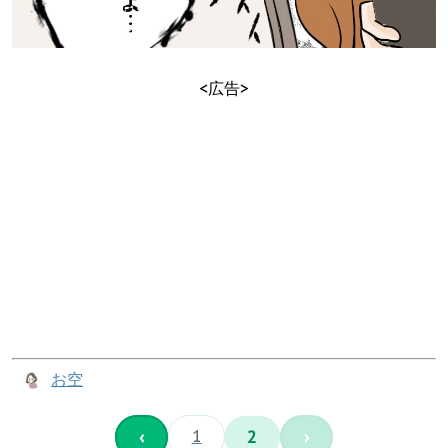
<広告>
お空
‹
1
2
›