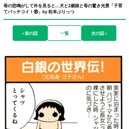
母の悲鳴がして外を見ると…犬と2歳娘と母の驚き光景「子育
てバッチコイ！⑱」by 松本ぷりっつ
‹ 前の話
一覧
次の話 ›