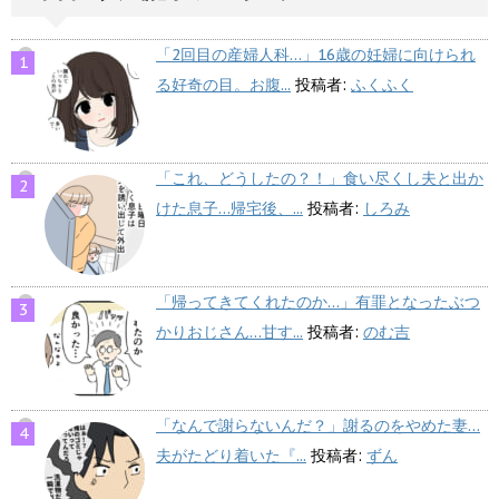
「2回目の産婦人科…」16歳の妊婦に向けられ
る好奇の目。お腹...
投稿者:
ふくふく
「これ、どうしたの？！」食い尽くし夫と出か
けた息子…帰宅後、...
投稿者:
しろみ
「帰ってきてくれたのか…」有罪となったぶつ
かりおじさん…甘す...
投稿者:
のむ吉
「なんで謝らないんだ？」謝るのをやめた妻…
夫がたどり着いた『...
投稿者:
ずん