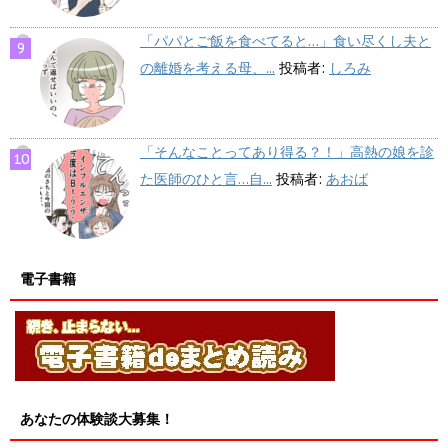
「パパとご飯を食べてると…」食い尽くし夫と
の離婚を考える母、...
投稿者:
しろみ
「そんなことってあり得る？！」高熱の娘を診
た医師のひと言…自...
投稿者:
あおば
電子書籍
あなたの体験談大募集！