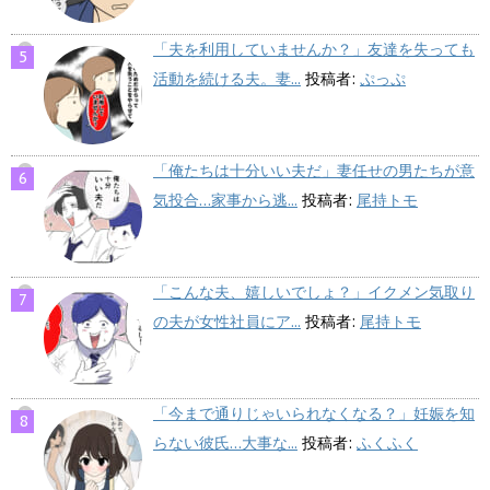
「夫を利用していませんか？」友達を失っても
活動を続ける夫。妻...
投稿者:
ぷっぷ
「俺たちは十分いい夫だ」妻任せの男たちが意
気投合…家事から逃...
投稿者:
尾持トモ
「こんな夫、嬉しいでしょ？」イクメン気取り
の夫が女性社員にア...
投稿者:
尾持トモ
「今まで通りじゃいられなくなる？」妊娠を知
らない彼氏…大事な...
投稿者:
ふくふく