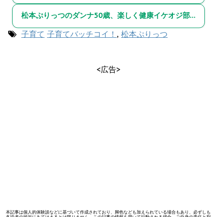
松本ぷりっつのダンナ50歳、楽しく健康イケオジ部！
子育て
子育てバッチコイ！
,
松本ぷりっつ
<広告>
本記事は個人的体験談などに基づいて作成されており、脚色なども加えられている場合もあり、必ずしも
各読者の状況にあてはまるとは限りません。この記事の情報を用いて行動される場合、ご自身の責任と判