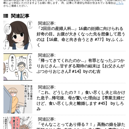
断により対応いただけますようお願い致します。 尚、記事に不適切な内容が含まれている場合は
こちら
からご連絡ください。
関連記事
関連記事:
「2回目の産婦人科…」16歳の妊婦に向けられる
好奇の目。お腹が大きくなった先を想像して思う
のは【16歳、命と向き合うとき #77】by ふくふ
く
関連記事:
「帰ってきてくれたのか…」有罪となったぶつか
りおじさん…甘すぎる期待の結末は【お父さんが
ぶつかりおじさん⁉︎ #14】by のむ吉
関連記事:
「これ、どうしたの？！」食い尽くし夫と出かけ
た息子…帰宅後、母が驚いた理由は【専業主婦だ
けど、食い尽くし夫と離婚します #45】 by しろ
み
関連記事:
「そんなことってあり得る？！」高熱の娘を診た