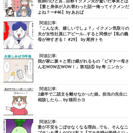
医師のひと言…自称イクメン夫が驚いた事実とは
【妻と身体が入れ替わった話ー俺ってイクメンだ
よね？ー#46】by あおば
関連記事:
「こんな夫、嬉しいでしょ？」イクメン気取りの
夫が女性社員にアピール…すると同僚が【私の義
母が神すぎる！ #29】 by 尾持トモ
関連記事:
我が家に脈々と受け継がれるもの「ビギナー母さ
ん右WOW左WOW！」第3話⑤ by 寿 ニンカシ
関連記事:
2歳半で二語文を離せなかった娘。担当の先生に
相談したら… by 猫田カヨ
関連記事:
妻が不安をこぼせなくなる理由…でも、そんなニ
ブチンを選んだのは私？【アホ夫婦が産後うつ・