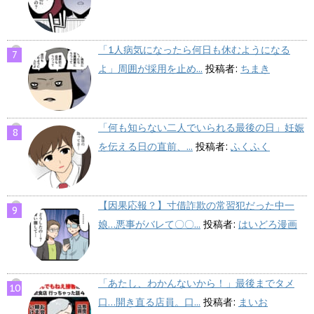
「1人病気になったら何日も休むようになる
よ」周囲が採用を止め...
投稿者:
ちまき
「何も知らない二人でいられる最後の日」妊娠
を伝える日の直前、...
投稿者:
ふくふく
【因果応報？】寸借詐欺の常習犯だった中一
娘…悪事がバレて〇〇...
投稿者:
はいどろ漫画
「あたし、わかんないから！」最後までタメ
口…開き直る店員。口...
投稿者:
まいお