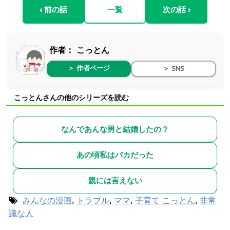
‹ 前の話
一覧
次の話 ›
作者：
こっとん
＞ 作者ページ
＞ SNS
こっとんさんの他のシリーズを読む
なんであんな男と結婚したの？
あの頃私はバカだった
親には言えない
みんなの漫画
,
トラブル
,
ママ
,
子育て
こっとん
,
非常
識な人