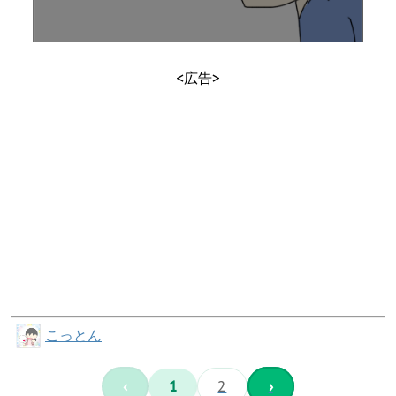
<広告>
こっとん
‹
1
2
›