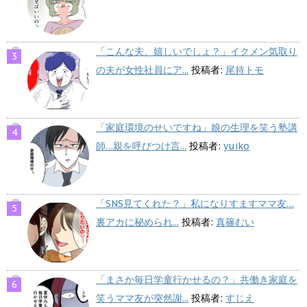
「こんな夫、嬉しいでしょ？」イクメン気取り
の夫が女性社員にア...
投稿者:
尾持トモ
「家庭環境のせいですね」娘の生理を笑う塾講
師…親を呼びつけ言...
投稿者:
yuiko
「SNS見てくれた？」私になりすますママ友…
裏アカに秘められ...
投稿者:
真篠むい
「まさか毎日学童行かせるの？」共働き家庭を
笑うママ友が突然謝...
投稿者:
すじえ