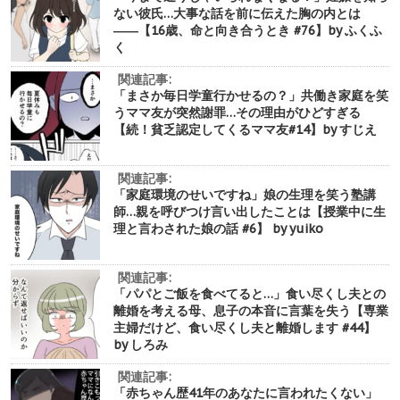
ない彼氏…大事な話を前に伝えた胸の内とは
――【16歳、命と向き合うとき #76】by ふくふ
く
関連記事:
「まさか毎日学童行かせるの？」共働き家庭を笑
うママ友が突然謝罪…その理由がひどすぎる
【続！貧乏認定してくるママ友#14】by すじえ
関連記事:
「家庭環境のせいですね」娘の生理を笑う塾講
師…親を呼びつけ言い出したことは【授業中に生
理と言わされた娘の話 #6】 by yuiko
関連記事:
「パパとご飯を食べてると…」食い尽くし夫との
離婚を考える母、息子の本音に言葉を失う【専業
主婦だけど、食い尽くし夫と離婚します #44】
by しろみ
関連記事:
「赤ちゃん歴41年のあなたに言われたくない」