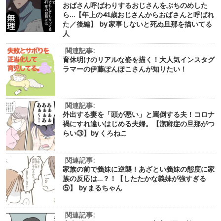
おばさん呼ばわりするおじさんをぶちのめした
ら…【年上の41歳おじさんからおばさんと呼ばれ
た／後編】 by 家事しないと死ぬ旦那を描いてる
人
関連記事:
育休明けのリアルな姿を描く！大人気インスタグ
ラマーの伊藤ぽんぽこさんが知りたい！
関連記事:
外出する妻を「頭が悪い」と罵倒する夫！コロナ
禍にすれ違いはじめる夫婦。【潔癖症の旦那がつ
らい③】by くろねこ
関連記事:
家族の前で義妹に逆襲！あざとい義妹の態度に家
族の反応は…？！【したたかな義妹が強すぎる
⑤】 by まるちゃん
関連記事: