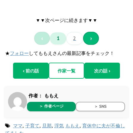
▼▼次ページに続きます▼▼
‹
1
2
›
★
フォロー
してももえさんの最新記事をチェック！
‹ 前の話
作家一覧
次の話 ›
作者：
ももえ
＞ 作者ページ
＞ SNS
ママ
,
子育て
,
旦那
,
浮気
ももえ
,
育休中に夫が不倫し
てました