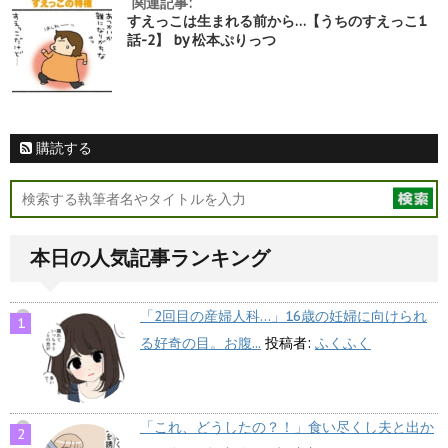
関連記事:
すえっこは生まれる前から…【うちのすえっこ1
話-2】 by 松本ぷりっつ
購読する
本日の人気記事ランキング
「2回目の産婦人科…」16歳の妊婦に向けられ
る好奇の目。お腹...
投稿者:
ふくふく
「これ、どうしたの？！」食い尽くし夫と出か