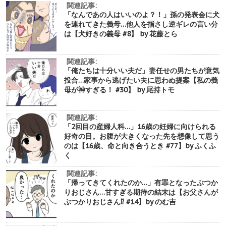
関連記事:
「なんであの人はいいのよ？！」孫の発表会に犬
を連れてきた義母…他人を指さし逆ギレの言い分
は【犬好きの義母 #8】 by 花藤とら
関連記事:
「俺たちは十分いい夫だ」妻任せの男たちが意気
投合…家事から逃げたい夫に思わぬ提案【私の義
母が神すぎる！ #30】 by 尾持トモ
関連記事:
「2回目の産婦人科…」16歳の妊婦に向けられる
好奇の目。お腹が大きくなった先を想像して思う
のは【16歳、命と向き合うとき #77】by ふくふ
く
関連記事:
「帰ってきてくれたのか…」有罪となったぶつか
りおじさん…甘すぎる期待の結末は【お父さんが
ぶつかりおじさん⁉︎ #14】by のむ吉