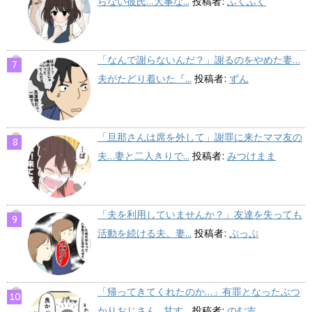
らない彼氏…大事な...
投稿者:
ふくふく
「なんで謝らないんだ？」謝るのをやめた妻…
夫がたどり着いた『...
投稿者:
ずん
「旦那さんは席を外して」謝罪に来たママ友の
夫…妻と二人きりで...
投稿者:
みつけまま
「夫を利用していませんか？」友達を失っても
活動を続ける夫。妻...
投稿者:
ぷっぷ
「帰ってきてくれたのか…」有罪となったぶつ
かりおじさん…甘す...
投稿者:
のむ吉