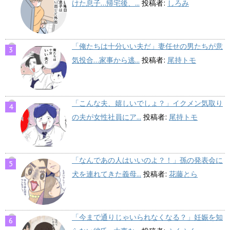
けた息子…帰宅後、...
投稿者:
しろみ
「俺たちは十分いい夫だ」妻任せの男たちが意
気投合…家事から逃...
投稿者:
尾持トモ
「こんな夫、嬉しいでしょ？」イクメン気取り
の夫が女性社員にア...
投稿者:
尾持トモ
「なんであの人はいいのよ？！」孫の発表会に
犬を連れてきた義母...
投稿者:
花藤とら
「今まで通りじゃいられなくなる？」妊娠を知