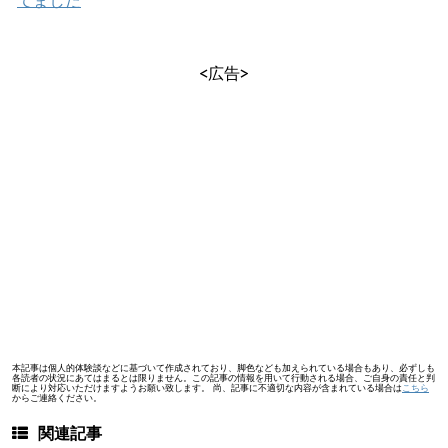
<広告>
本記事は個人的体験談などに基づいて作成されており、脚色なども加えられている場合もあり、必ずしも
各読者の状況にあてはまるとは限りません。この記事の情報を用いて行動される場合、ご自身の責任と判
断により対応いただけますようお願い致します。 尚、記事に不適切な内容が含まれている場合は
こちら
からご連絡ください。
関連記事