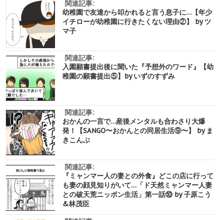
関連記事:
幼稚園で友達から叩かれると言う息子に…【年少
イチローが幼稚園に行きたくない理由②】 by ツ
マ子
関連記事:
入園願書提出後に聞いた『予想外のワード』【幼
稚園の願書提出⑤】by いずのすずみ
関連記事:
おかんの一言で…産後メンタルも合わさり大爆
発！【SANGO〜おかんとの同居生活⑨〜】 by ま
きこんぶ
関連記事:
『ミャンマー人の妻との外食』どこの店に行って
も妻の顔見知りがいて…「ド天然ミャンマー人妻
との破天荒ニッポン生活」第一話⑩ by 子原こう
&林茂臣