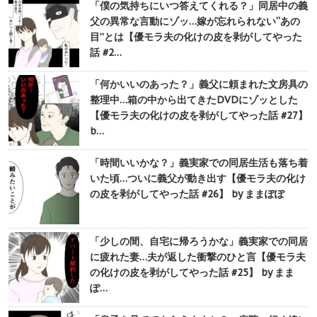
「僕の気持ちにいつ答えてくれる？」同居中の義
父の異常な言動にゾッ…嫁が忘れられない“あの
目”とは【優モラ夫の化けの皮を剥がしてやった
話 #2…
「何かいいのあった？」義父に頼まれた文房具の
整理中…箱の中から出てきたDVDにゾッとした
【優モラ夫の化けの皮を剥がしてやった話 #27】
b…
「時間いいかな？」義実家での同居生活も落ち着
いた頃…ついに義父が動き出す【優モラ夫の化け
の皮を剥がしてやった話 #26】 by ままぽぽ
「少しの間、自宅に帰ろうかな」義実家での同居
に疲れた妻…夫が返した衝撃のひと言【優モラ夫
の化けの皮を剥がしてやった話 #25】 by まま
ぽ…