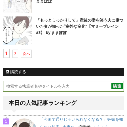
ままぽぽ
「もっとしっかりして」産後の妻を笑う夫に傷つ
いた妻が知った“意外な変化”【マミーブレイン
#3】 by ままぽぽ
1
2
次へ
購読する
本日の人気記事ランキング
「今まで通りじゃいられなくなる？」妊娠を知
らない彼氏…大事な...
投稿者:
ふくふく