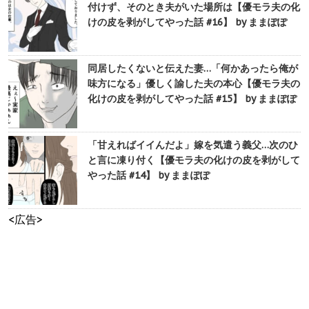
付けず、そのとき夫がいた場所は【優モラ夫の化
けの皮を剥がしてやった話 #16】 by ままぽぽ
同居したくないと伝えた妻…「何かあったら俺が
味方になる」優しく諭した夫の本心【優モラ夫の
化けの皮を剥がしてやった話 #15】 by ままぽぽ
「甘えればイイんだよ」嫁を気遣う義父…次のひ
と言に凍り付く【優モラ夫の化けの皮を剥がして
やった話 #14】 by ままぽぽ
<広告>