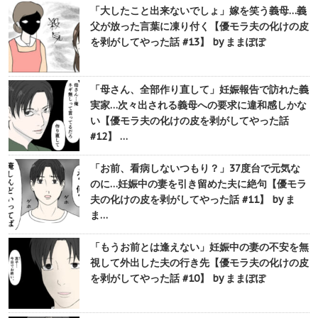
「大したこと出来ないでしょ」嫁を笑う義母…義
父が放った言葉に凍り付く【優モラ夫の化けの皮
を剥がしてやった話 #13】 by ままぽぽ
「母さん、全部作り直して」妊娠報告で訪れた義
実家…次々出される義母への要求に違和感しかな
い【優モラ夫の化けの皮を剥がしてやった話
#12】 …
「お前、看病しないつもり？」37度台で元気な
のに…妊娠中の妻を引き留めた夫に絶句【優モラ
夫の化けの皮を剥がしてやった話 #11】 by ま
ま…
「もうお前とは逢えない」妊娠中の妻の不安を無
視して外出した夫の行き先【優モラ夫の化けの皮
を剥がしてやった話 #10】 by ままぽぽ