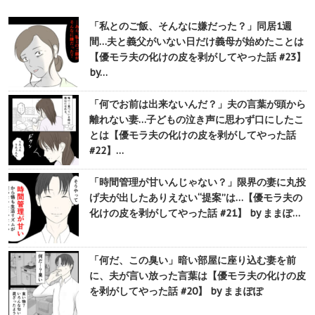
「私とのご飯、そんなに嫌だった？」同居1週
間…夫と義父がいない日だけ義母が始めたことは
【優モラ夫の化けの皮を剥がしてやった話 #23】
by…
「何でお前は出来ないんだ？」夫の言葉が頭から
離れない妻…子どもの泣き声に思わず口にしたこ
とは【優モラ夫の化けの皮を剥がしてやった話
#22】…
「時間管理が甘いんじゃない？」限界の妻に丸投
げ夫が出したありえない“提案”は…【優モラ夫の
化けの皮を剥がしてやった話 #21】 by ままぽ…
「何だ、この臭い」暗い部屋に座り込む妻を前
に、夫が言い放った言葉は【優モラ夫の化けの皮
を剥がしてやった話 #20】 by ままぽぽ