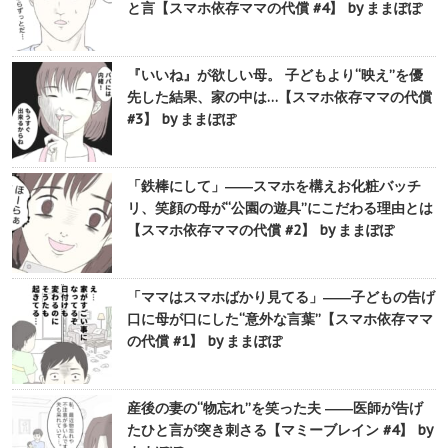
と言【スマホ依存ママの代償 #4】 by ままぽぽ
『いいね』が欲しい母。 子どもより“映え”を優
先した結果、家の中は…【スマホ依存ママの代償
#3】 by ままぽぽ
「鉄棒にして」――スマホを構えお化粧バッチ
リ、笑顔の母が“公園の遊具”にこだわる理由とは
【スマホ依存ママの代償 #2】 by ままぽぽ
「ママはスマホばかり見てる」――子どもの告げ
口に母が口にした“意外な言葉”【スマホ依存ママ
の代償 #1】 by ままぽぽ
産後の妻の“物忘れ”を笑った夫 ――医師が告げ
たひと言が突き刺さる【マミーブレイン #4】 by