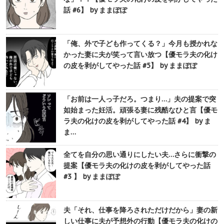
話 #6】 by ままぽぽ
「俺、外で子ども作ってくる？」今月も授かれな
かった妻に夫が笑って言い放つ【優モラ夫の化け
の皮を剥がしてやった話 #5】 by ままぽぽ
「お前は一人っ子だろ。つまり…」夫の提案で突
如始まった妊活。頑張る妻に残酷なひと言【優モ
ラ夫の化けの皮を剥がしてやった話 #4】 by ま
ま…
全てを自分の思い通りにしたい夫…さらに衝撃の
提案【優モラ夫の化けの皮を剥がしてやった話
#3 】 by ままぽぽ
夫「それ、仕事を降ろされただけだから」妻の新
しい仕事に夫が予想外の行動【優モラ夫の化けの