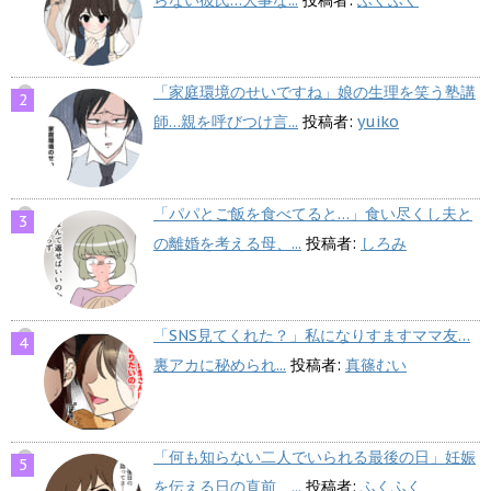
「家庭環境のせいですね」娘の生理を笑う塾講
師…親を呼びつけ言...
投稿者:
yuiko
「パパとご飯を食べてると…」食い尽くし夫と
の離婚を考える母、...
投稿者:
しろみ
「SNS見てくれた？」私になりすますママ友…
裏アカに秘められ...
投稿者:
真篠むい
「何も知らない二人でいられる最後の日」妊娠
を伝える日の直前、...
投稿者:
ふくふく