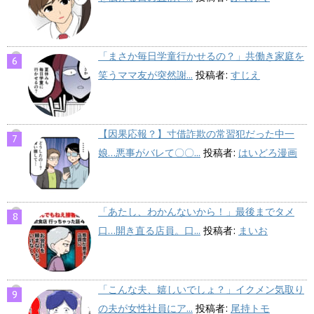
「まさか毎日学童行かせるの？」共働き家庭を
笑うママ友が突然謝...
投稿者:
すじえ
【因果応報？】寸借詐欺の常習犯だった中一
娘…悪事がバレて〇〇...
投稿者:
はいどろ漫画
「あたし、わかんないから！」最後までタメ
口…開き直る店員。口...
投稿者:
まいお
「こんな夫、嬉しいでしょ？」イクメン気取り
の夫が女性社員にア...
投稿者:
尾持トモ