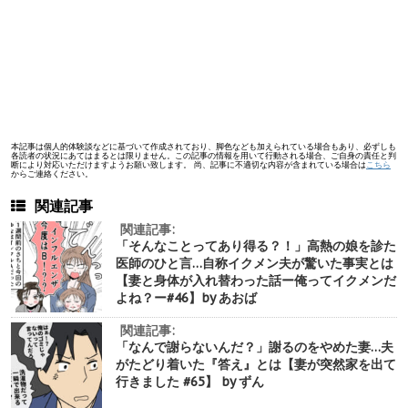
本記事は個人的体験談などに基づいて作成されており、脚色なども加えられている場合もあり、必ずしも
各読者の状況にあてはまるとは限りません。この記事の情報を用いて行動される場合、ご自身の責任と判
断により対応いただけますようお願い致します。 尚、記事に不適切な内容が含まれている場合は
こちら
からご連絡ください。
関連記事
関連記事:
「そんなことってあり得る？！」高熱の娘を診た
医師のひと言…自称イクメン夫が驚いた事実とは
【妻と身体が入れ替わった話ー俺ってイクメンだ
よね？ー#46】by あおば
関連記事:
「なんで謝らないんだ？」謝るのをやめた妻…夫
がたどり着いた『答え』とは【妻が突然家を出て
行きました #65】 by ずん