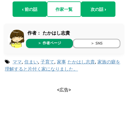
‹ 前の話
作家一覧
次の話 ›
作者：
たかはし志貴
＞ 作者ページ
＞ SNS
ママ
,
住まい
,
子育て
,
家事
たかはし志貴
,
家族の癖を
理解すると片付く家になりました。
<広告>