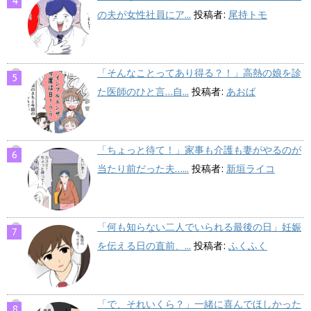
の夫が女性社員にア...
投稿者:
尾持トモ
「そんなことってあり得る？！」高熱の娘を診
た医師のひと言…自...
投稿者:
あおば
「ちょっと待て！」家事も介護も妻がやるのが
当たり前だった夫…...
投稿者:
新垣ライコ
「何も知らない二人でいられる最後の日」妊娠
を伝える日の直前、...
投稿者:
ふくふく
「で、それいくら？」一緒に喜んでほしかった