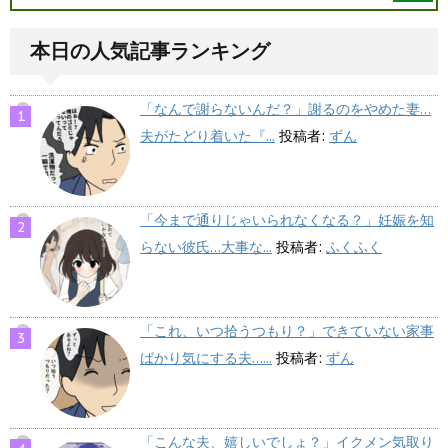
本日の人気記事ランキング
「なんで謝らないんだ？」謝るのをやめた妻…
夫がたどり着いた『...
投稿者:
ずん
「今まで通りじゃいられなくなる？」妊娠を知
らない彼氏…大事な...
投稿者:
ふくふく
「これ、いつ拾うつもり？」できていない家事
ばかり気にする夫…...
投稿者:
ずん
「こんな夫、嬉しいでしょ？」イクメン気取り