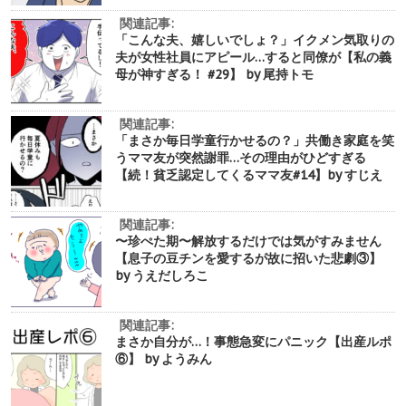
関連記事:
「こんな夫、嬉しいでしょ？」イクメン気取りの
夫が女性社員にアピール…すると同僚が【私の義
母が神すぎる！ #29】 by 尾持トモ
関連記事:
「まさか毎日学童行かせるの？」共働き家庭を笑
うママ友が突然謝罪…その理由がひどすぎる
【続！貧乏認定してくるママ友#14】by すじえ
関連記事:
〜珍ぺた期〜解放するだけでは気がすみません
【息子の豆チンを愛するが故に招いた悲劇③】
by うえだしろこ
関連記事:
まさか自分が…！事態急変にパニック【出産ルポ
⑥】 by ようみん