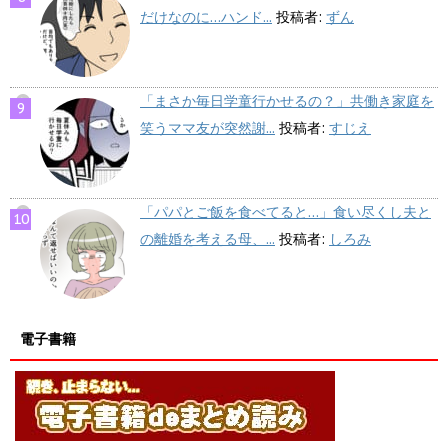
だけなのに…ハンド...
投稿者:
ずん
「まさか毎日学童行かせるの？」共働き家庭を
笑うママ友が突然謝...
投稿者:
すじえ
「パパとご飯を食べてると…」食い尽くし夫と
の離婚を考える母、...
投稿者:
しろみ
電子書籍