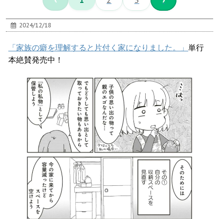
‹
1
2
3
›
2024/12/18
「家族の癖を理解すると片付く家になりました。」
単行
本絶賛発売中！