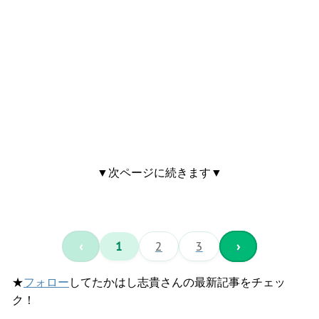
▼次ページに続きます▼
‹
1
2
3
›
★
フォロー
してたかはし志貴さんの最新記事をチェッ
ク！