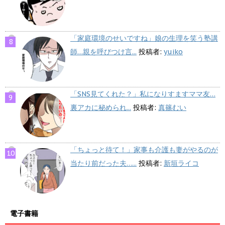
「家庭環境のせいですね」娘の生理を笑う塾講
師…親を呼びつけ言...
投稿者:
yuiko
「SNS見てくれた？」私になりすますママ友…
裏アカに秘められ...
投稿者:
真篠むい
「ちょっと待て！」家事も介護も妻がやるのが
当たり前だった夫…...
投稿者:
新垣ライコ
電子書籍