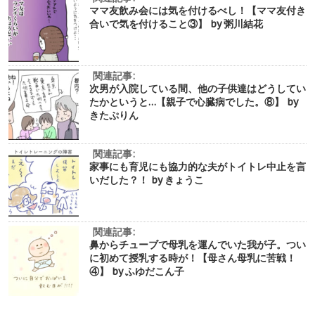
ママ友飲み会には気を付けるべし！【ママ友付き
合いで気を付けること③】 by 粥川結花
関連記事:
次男が入院している間、他の子供達はどうしてい
たかというと…【親子で心臓病でした。⑧】 by
きたぷりん
関連記事:
家事にも育児にも協力的な夫がトイトレ中止を言
いだした？！ by きょうこ
関連記事:
鼻からチューブで母乳を運んでいた我が子。つい
に初めて授乳する時が！【母さん母乳に苦戦！
④】 by ふゆだこん子