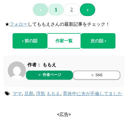
‹
1
2
›
★
フォロー
してももえさんの最新記事をチェック！
‹ 前の話
作家一覧
次の話 ›
作者：
ももえ
＞ 作者ページ
＞ SNS
ママ
,
旦那
,
浮気
ももえ
,
育休中に夫が不倫してました
<広告>