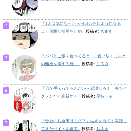
「1人病気になったら何日も休むようになる
よ」周囲が採用を止め...
投稿者:
ちまき
「パパとご飯を食べてると…」食い尽くし夫と
の離婚を考える母、...
投稿者:
しろみ
「男が手伝ってるんだから感謝しろ！」夫をイ
クメンだと絶賛する...
投稿者:
尾持トモ
「合否のお返事はまだ？」結果を待てず電話し
てきたバイト応募者...
投稿者:
ちまき