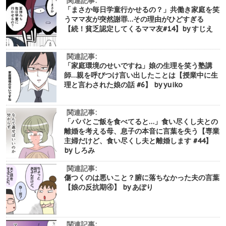
関連記事:
「まさか毎日学童行かせるの？」共働き家庭を笑
うママ友が突然謝罪…その理由がひどすぎる
【続！貧乏認定してくるママ友#14】by すじえ
関連記事:
「家庭環境のせいですね」娘の生理を笑う塾講
師…親を呼びつけ言い出したことは【授業中に生
理と言わされた娘の話 #6】 by yuiko
関連記事:
「パパとご飯を食べてると…」食い尽くし夫との
離婚を考える母、息子の本音に言葉を失う【専業
主婦だけど、食い尽くし夫と離婚します #44】
by しろみ
関連記事:
傷つくのは悪いこと？腑に落ちなかった夫の言葉
【娘の反抗期④】 by あぽり
関連記事: