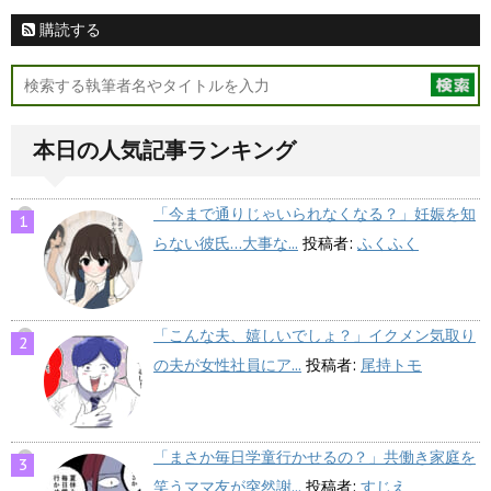
購読する
本日の人気記事ランキング
「今まで通りじゃいられなくなる？」妊娠を知
らない彼氏…大事な...
投稿者:
ふくふく
「こんな夫、嬉しいでしょ？」イクメン気取り
の夫が女性社員にア...
投稿者:
尾持トモ
「まさか毎日学童行かせるの？」共働き家庭を
笑うママ友が突然謝...
投稿者:
すじえ