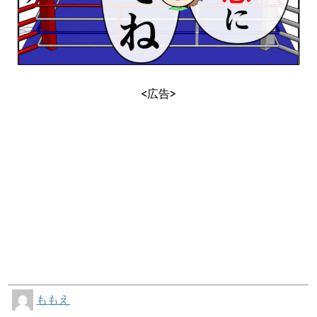
<広告>
ももえ