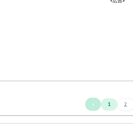
<広告>
‹
1
2