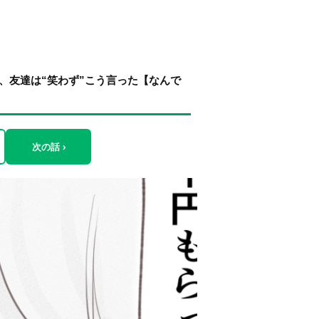
に、友達は“笑わず”こう言った【なんで
次の話 ›