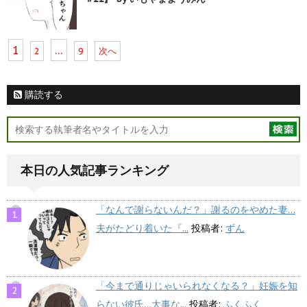
1
…
2
9
次へ
購読する
本日の人気記事ランキング
「なんで謝らないんだ？」謝るのをやめた妻…
夫がたどり着いた『...
投稿者:
ずん
「今まで通りじゃいられなくなる？」妊娠を知
らない彼氏…大事な...
投稿者:
ふくふく