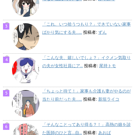
「これ、いつ拾うつもり？」できていない家事
ばかり気にする夫…...
投稿者:
ずん
「こんな夫、嬉しいでしょ？」イクメン気取り
の夫が女性社員にア...
投稿者:
尾持トモ
「ちょっと待て！」家事も介護も妻がやるのが
当たり前だった夫…...
投稿者:
新垣ライコ
「そんなことってあり得る？！」高熱の娘を診
た医師のひと言…自...
投稿者:
あおば