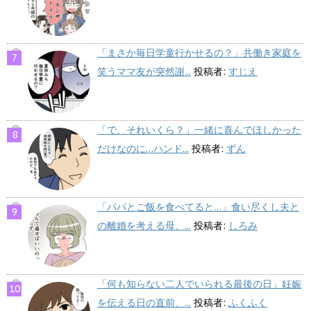
「まさか毎日学童行かせるの？」共働き家庭を
笑うママ友が突然謝...
投稿者:
すじえ
「で、それいくら？」一緒に喜んでほしかった
だけなのに…ハンド...
投稿者:
ずん
「パパとご飯を食べてると…」食い尽くし夫と
の離婚を考える母、...
投稿者:
しろみ
「何も知らない二人でいられる最後の日」妊娠
を伝える日の直前、...
投稿者:
ふくふく