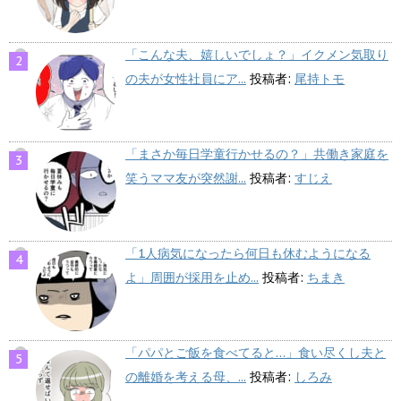
「こんな夫、嬉しいでしょ？」イクメン気取り
の夫が女性社員にア...
投稿者:
尾持トモ
「まさか毎日学童行かせるの？」共働き家庭を
笑うママ友が突然謝...
投稿者:
すじえ
「1人病気になったら何日も休むようになる
よ」周囲が採用を止め...
投稿者:
ちまき
「パパとご飯を食べてると…」食い尽くし夫と
の離婚を考える母、...
投稿者:
しろみ