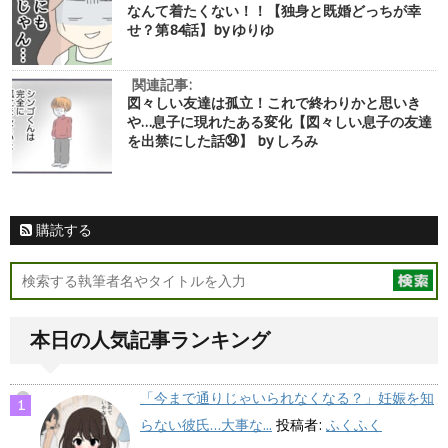
なんて着たくない！！【独身と既婚どっちが幸
せ？第84話】by ゆりゆ
関連記事:
図々しい友達は孤立！これで終わりかと思いき
や…息子に現れたある変化【図々しい息子の友達
を出禁にした話㉞】 by しろみ
購読する
本日の人気記事ランキング
「今まで通りじゃいられなくなる？」妊娠を知
らない彼氏…大事な...
投稿者:
ふくふく