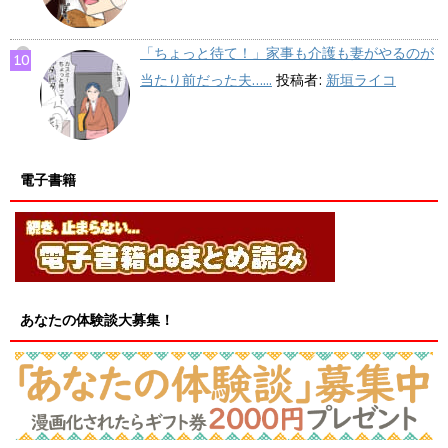
「ちょっと待て！」家事も介護も妻がやるのが
当たり前だった夫…...
投稿者:
新垣ライコ
電子書籍
あなたの体験談大募集！