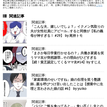
本記事は個人的体験談などに基づいて作成されており、脚色なども加えられている場合もあり、必ずしも
各読者の状況にあてはまるとは限りません。この記事の情報を用いて行動される場合、ご自身の責任と判
断により対応いただけますようお願い致します。 尚、記事に不適切な内容が含まれている場合は
こちら
からご連絡ください。
関連記事
関連記事:
「こんな夫、嬉しいでしょ？」イクメン気取りの
夫が女性社員にアピール…すると同僚が【私の義
母が神すぎる！ #29】 by 尾持トモ
関連記事:
「まさか毎日学童行かせるの？」共働き家庭を笑
うママ友が突然謝罪…その理由がひどすぎる
【続！貧乏認定してくるママ友#14】by すじえ
関連記事:
「家庭環境のせいですね」娘の生理を笑う塾講
師…親を呼びつけ言い出したことは【授業中に生
理と言わされた娘の話 #6】 by yuiko
関連記事:
「パパとご飯を食べてると…」食い尽くし夫との