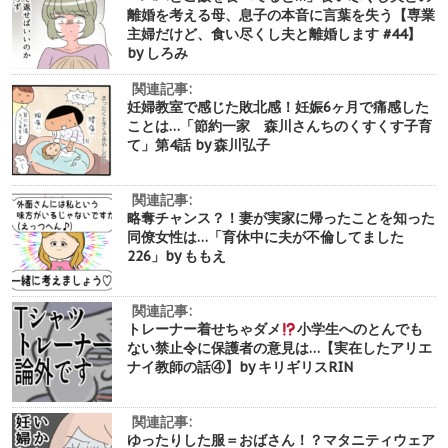
離婚を考える母、息子の本音に言葉を失う【専業
主婦だけど、食い尽くし夫と離婚します #44】
by しろみ
関連記事:
妊婦教室で感じた敗北感！妊娠6ヶ月で痛感した
ことは…「節約一家 森川さんちのくすくす子育
て」第4話 by 森川弘子
関連記事:
略奪チャンス？！妻が実家に帰ったことを知った
同僚女性は…「育休中に夫が不倫してました
226」by ももえ
関連記事:
トレーナー着せちゃダメ
小学生へのとんでも
ない禁止令に保護者の意見は…【実在したアリエ
ナイ教師の話④】by キリギリスRIN
関連記事:
ゆったりした服＝おばさん！？マタニティウェア