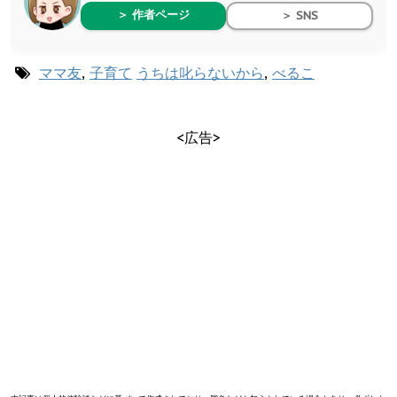
＞ 作者ページ
＞ SNS
ママ友
,
子育て
うちは叱らないから
,
べるこ
<広告>