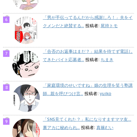
「男が手伝ってるんだから感謝しろ！」夫をイ
クメンだと絶賛する...
投稿者:
尾持トモ
「合否のお返事はまだ？」結果を待てず電話し
てきたバイト応募者...
投稿者:
ちまき
「家庭環境のせいですね」娘の生理を笑う塾講
師…親を呼びつけ言...
投稿者:
yuiko
「SNS見てくれた？」私になりすますママ友…
裏アカに秘められ...
投稿者:
真篠むい