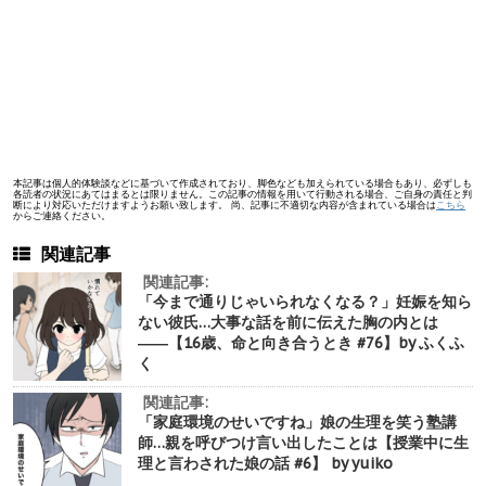
本記事は個人的体験談などに基づいて作成されており、脚色なども加えられている場合もあり、必ずしも
各読者の状況にあてはまるとは限りません。この記事の情報を用いて行動される場合、ご自身の責任と判
断により対応いただけますようお願い致します。 尚、記事に不適切な内容が含まれている場合は
こちら
からご連絡ください。
関連記事
関連記事:
「今まで通りじゃいられなくなる？」妊娠を知ら
ない彼氏…大事な話を前に伝えた胸の内とは
――【16歳、命と向き合うとき #76】by ふくふ
く
関連記事:
「家庭環境のせいですね」娘の生理を笑う塾講
師…親を呼びつけ言い出したことは【授業中に生
理と言わされた娘の話 #6】 by yuiko