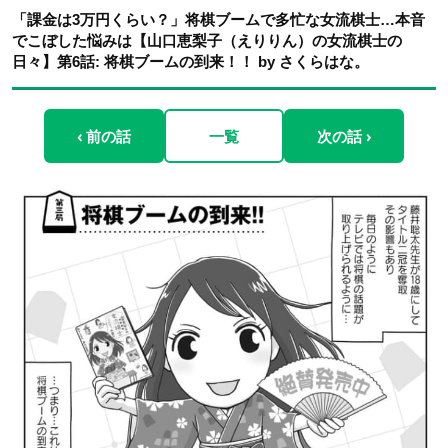
「課金は3万円くらい？」将棋ブームで多忙な女流棋士…本音
でこぼした悩みは【山口恵梨子（えりりん）の女流棋士の
日々】第6話: 将棋ブームの到来！！ by さくらはな。
‹ 前の話
一覧
次の話 ›