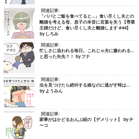
関連記事:
「パパとご飯を食べてると…」食い尽くし夫との
離婚を考える母、息子の本音に言葉を失う【専業
主婦だけど、食い尽くし夫と離婚します #44】
by しろみ
関連記事:
忙しさに追われる毎日。これじゃ夫に嫌われる…
と思った矢先？！ by フナ
関連記事:
虫を見つけたら絶叫する娘なのに逃がす時は…
by ようみん
関連記事:
家事がはかどるおんぶ紐の【デメリット】 by チ
ーコ