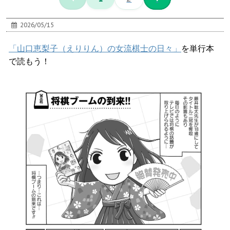
2026/05/15
「山口恵梨子（えりりん）の女流棋士の日々」
を単行本
で読もう！