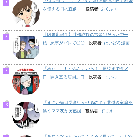
「何も知らない二人でいられる最後の日」妊娠
を伝える日の直前、...
投稿者:
ふくふく
【因果応報？】寸借詐欺の常習犯だった中一
娘…悪事がバレて〇〇...
投稿者:
はいどろ漫画
「あたし、わかんないから！」最後までタメ
口…開き直る店員。口...
投稿者:
まいお
「まさか毎日学童行かせるの？」共働き家庭を
笑うママ友が突然謝...
投稿者:
すじえ
「あなたならわかってくれると思って…」人の