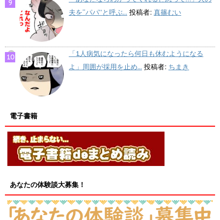
夫を“パパ”と呼ぶ...
投稿者:
真篠むい
「1人病気になったら何日も休むようになる
よ」周囲が採用を止め...
投稿者:
ちまき
電子書籍
あなたの体験談大募集！