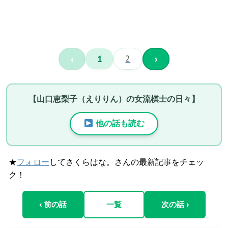
‹
1
2
›
【山口恵梨子（えりりん）の女流棋士の日々】
他の話も読む
★
フォロー
してさくらはな。さんの最新記事をチェッ
ク！
‹ 前の話
一覧
次の話 ›