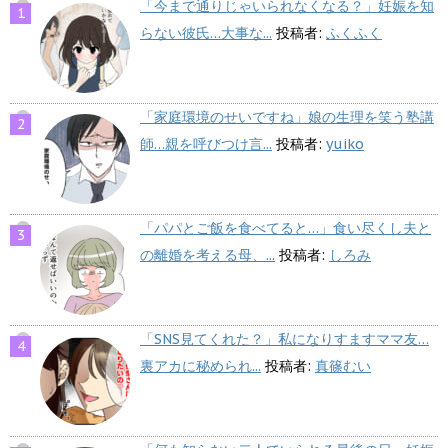
「今まで通りじゃいられなくなる？」妊娠を知
らない彼氏…大事な...
投稿者:
ふくふく
「家庭環境のせいですね」娘の生理を笑う塾講
師…親を呼びつけ言...
投稿者:
yuiko
「パパとご飯を食べてると…」食い尽くし夫と
の離婚を考える母、...
投稿者:
しろみ
「SNS見てくれた？」私になりすますママ友…
裏アカに秘められ...
投稿者:
真篠むい