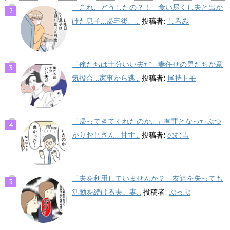
「これ、どうしたの？！」食い尽くし夫と出か
けた息子…帰宅後、...
投稿者:
しろみ
「俺たちは十分いい夫だ」妻任せの男たちが意
気投合…家事から逃...
投稿者:
尾持トモ
「帰ってきてくれたのか…」有罪となったぶつ
かりおじさん…甘す...
投稿者:
のむ吉
「夫を利用していませんか？」友達を失っても
活動を続ける夫。妻...
投稿者:
ぷっぷ