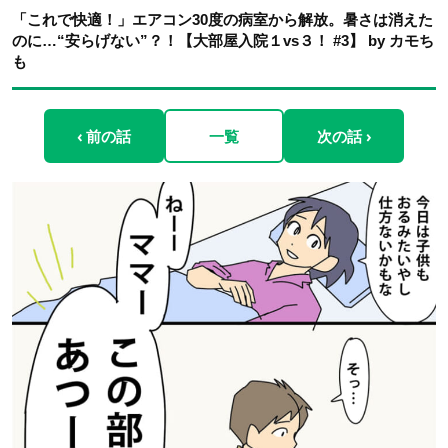
「これで快適！」エアコン30度の病室から解放。暑さは消えた
のに…“安らげない”？！【大部屋入院１vs３！ #3】 by カモち
も
‹ 前の話
一覧
次の話 ›