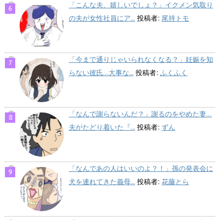
「こんな夫、嬉しいでしょ？」イクメン気取り
の夫が女性社員にア...
投稿者:
尾持トモ
「今まで通りじゃいられなくなる？」妊娠を知
らない彼氏…大事な...
投稿者:
ふくふく
「なんで謝らないんだ？」謝るのをやめた妻…
夫がたどり着いた『...
投稿者:
ずん
「なんであの人はいいのよ？！」孫の発表会に
犬を連れてきた義母...
投稿者:
花藤とら