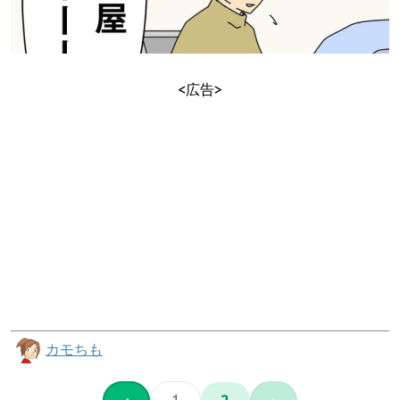
<広告>
カモちも