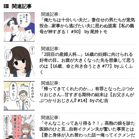
関連記事
関連記事:
「俺たちは十分いい夫だ」妻任せの男たちが意気
投合…家事から逃げたい夫に思わぬ提案【私の義
母が神すぎる！ #30】 by 尾持トモ
関連記事:
「2回目の産婦人科…」16歳の妊婦に向けられる
好奇の目。お腹が大きくなった先を想像して思う
のは【16歳、命と向き合うとき #77】by ふくふ
く
関連記事:
「帰ってきてくれたのか…」有罪となったぶつか
りおじさん…甘すぎる期待の結末は【お父さんが
ぶつかりおじさん⁉︎ #14】by のむ吉
関連記事:
「そんなことってあり得る？！」高熱の娘を診た
医師のひと言…自称イクメン夫が驚いた事実とは
【妻と身体が入れ替わった話ー俺ってイクメンだ