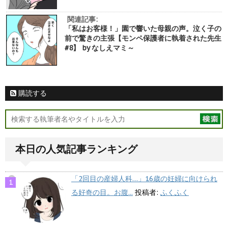
関連記事:
「私はお客様！」園で響いた母親の声。泣く子の
前で驚きの主張【モンペ保護者に執着された先生
#8】 by なしえマミ～
購読する
本日の人気記事ランキング
「2回目の産婦人科…」16歳の妊婦に向けられ
る好奇の目。お腹...
投稿者:
ふくふく