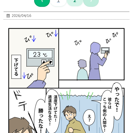
‹
1
2
›
2026/04/16