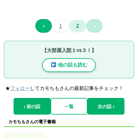
‹
1
2
›
【大部屋入院１vs３！】
他の話も読む
★
フォロー
してカモちもさんの最新記事をチェック！
‹ 前の話
一覧
次の話 ›
カモちもさんの電子書籍