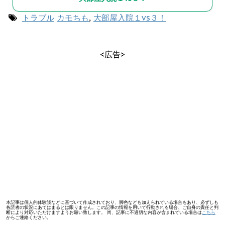
トラブル
カモちも
,
大部屋入院１vs３！
<広告>
本記事は個人的体験談などに基づいて作成されており、脚色なども加えられている場合もあり、必ずしも
各読者の状況にあてはまるとは限りません。この記事の情報を用いて行動される場合、ご自身の責任と判
断により対応いただけますようお願い致します。 尚、記事に不適切な内容が含まれている場合は
こちら
からご連絡ください。