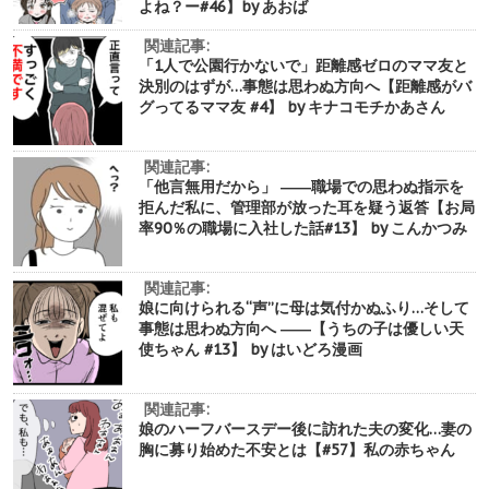
よね？ー#46】by あおば
関連記事:
「1人で公園行かないで」距離感ゼロのママ友と
決別のはずが…事態は思わぬ方向へ【距離感がバ
グってるママ友 #4】 by キナコモチかあさん
関連記事:
「他言無用だから」 ――職場での思わぬ指示を
拒んだ私に、管理部が放った耳を疑う返答【お局
率90％の職場に入社した話#13】 by こんかつみ
関連記事:
娘に向けられる“声”に母は気付かぬふり…そして
事態は思わぬ方向へ ――【うちの子は優しい天
使ちゃん #13】 by はいどろ漫画
関連記事:
娘のハーフバースデー後に訪れた夫の変化…妻の
胸に募り始めた不安とは【#57】私の赤ちゃん